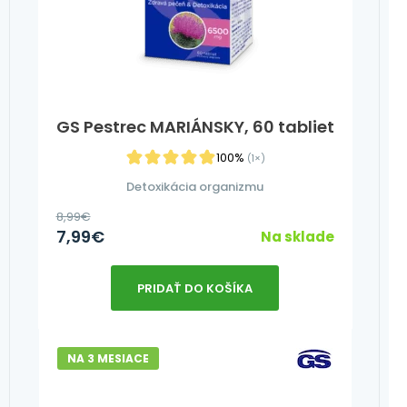
GS Pestrec MARIÁNSKY, 60 tabliet
100%
(1×)
Detoxikácia organizmu
8,99
€
7,99
€
Na sklade
PRIDAŤ DO KOŠÍKA
NA 3 MESIACE