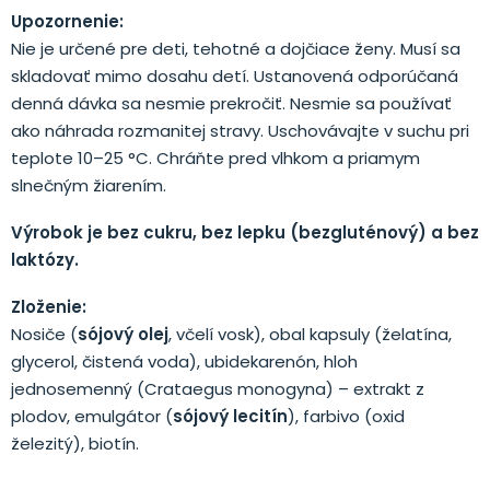
Upozornenie:
Nie je určené pre deti, tehotné a dojčiace ženy. Musí sa
skladovať mimo dosahu detí. Ustanovená odporúčaná
denná dávka sa nesmie prekročiť. Nesmie sa používať
ako náhrada rozmanitej stravy. Uschovávajte v suchu pri
teplote 10–25 °C. Chráňte pred vlhkom a priamym
slnečným žiarením.
Výrobok je bez cukru, bez lepku (bezgluténový) a bez
laktózy.
Zloženie:
Nosiče (
sójový olej
, včelí vosk), obal kapsuly (želatína,
glycerol, čistená voda), ubidekarenón, hloh
jednosemenný (Crataegus monogyna) – extrakt z
plodov, emulgátor (
sójový lecitín
), farbivo (oxid
železitý), biotín.