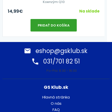
Koenzým Q10
14,99
€
Na sklade
PRIDAŤ DO KOŠÍKA
eshop@gsklub.sk
031/701 82 51
Po-Pia: 8:30 - 16:00
GS Klub.sk
Hlavná stránka
O nás
FAQ