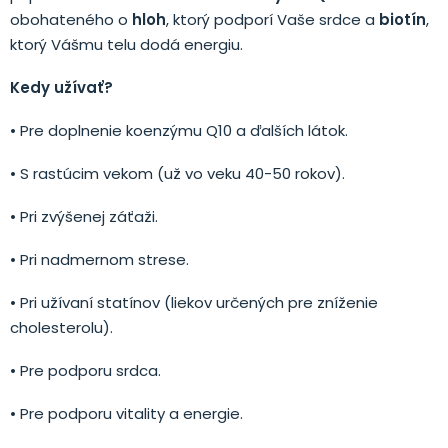
obohateného o
hloh
, ktorý podporí Vaše srdce a
biotín
,
ktorý Vášmu telu dodá energiu.
Kedy užívať?
• Pre doplnenie koenzýmu Q10 a ďalších látok.
• S rastúcim vekom (už vo veku 40-50 rokov).
• Pri zvýšenej záťaži.
• Pri nadmernom strese.
• Pri užívaní statínov (liekov určených pre zníženie
cholesterolu).
• Pre podporu srdca.
• Pre podporu vitality a energie.