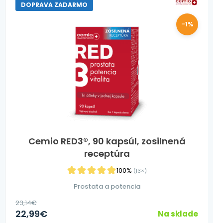
DOPRAVA ZADARMO
-1%
Cemio RED3®, 90 kapsúl, zosilnená
receptúra
100%
(13×)
Prostata a potencia
23,14
€
22,99
€
Na sklade