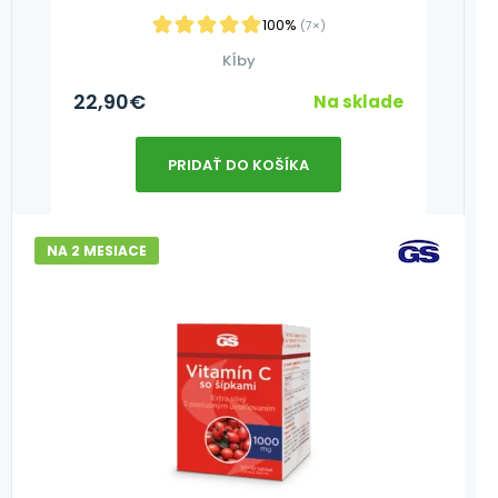
100%
(7×)
Kĺby
22,90
€
Na sklade
PRIDAŤ DO KOŠÍKA
NA 2 MESIACE