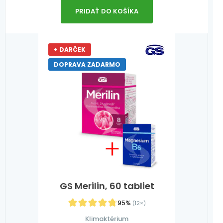
PRIDAŤ DO KOŠÍKA
+ DARČEK
DOPRAVA ZADARMO
GS Merilin, 60 tabliet
95%
(12×)
Klimaktérium