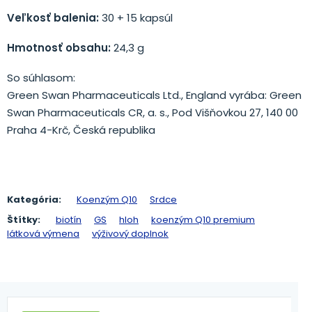
Veľkosť balenia:
30 + 15 kapsúl
Hmotnosť obsahu:
24,3 g
So súhlasom:
Green Swan Pharmaceuticals Ltd., England vyrába: Green
Swan Pharmaceuticals CR, a. s., Pod Višňovkou 27, 140 00
Praha 4-Krč, Česká republika
Kategória:
Koenzým Q10
Srdce
Štítky:
biotín
GS
hloh
koenzým Q10 premium
látková výmena
výživový doplnok