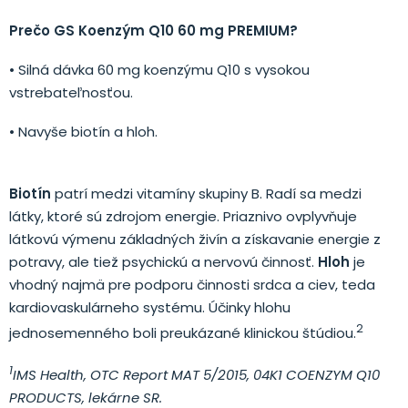
Prečo GS Koenzým Q10 60 mg PREMIUM?
• Silná dávka 60 mg koenzýmu Q10 s vysokou
vstrebateľnosťou.
• Navyše biotín a hloh.
Biotín
patrí medzi vitamíny skupiny B. Radí sa medzi
látky, ktoré sú zdrojom energie. Priaznivo ovplyvňuje
látkovú výmenu základných živín a získavanie energie z
potravy, ale tiež psychickú a nervovú činnosť.
Hloh
je
vhodný najmä pre podporu činnosti srdca a ciev, teda
kardiovaskulárneho systému. Účinky hlohu
2
jednosemenného boli preukázané klinickou štúdiou.
1
IMS Health, OTC Report MAT 5/2015, 04K1 COENZYM Q10
PRODUCTS, lekárne SR.