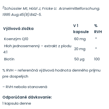
2
Schüssler M1, Hölzl J, Fricke U. Arzneimittelforschung.
1995 Aug;45(8):842-5.
V 1
%
Výživová zložka
kapsule
RVH
Koenzým Q10
60 mg
*
Hloh jednosemenný – extrakt z plodu
20 mg
*
4:1
Biotín
50 μg
100
% RVH – referenčná výživová hodnota denného príjmu
pre dospelých
– RVH nebola stanovená
Odporúčané dávkovanie:
1 kapsula denne