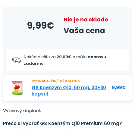
Nie je na sklade
9,99
€
Vaša cena
Nakúpte ešte za
29,00
€
a máte
dopravu
zadarmo
VÝHODNEJŠIE / INÉ BALENIA
GS Koenzým Q10, 60 mg, 30+30
9,99
€
kapsúl
Výživový doplnok
Prečo si vybrať GS Koenzým Q10 Premium 60 mg?