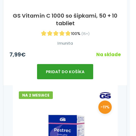
GS Vitamín C 1000 so šípkami, 50 + 10
tabliet
100%
(15×)
Imunita
7,99
€
Na sklade
PRIDAŤ DO KOŠÍKA
NA 2 MESIACE
-11%