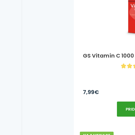
GS Vitamín C 1000 
7,99
€
PRI