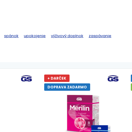
spánok
upokojenie
výživový doplnok
zaspávanie
+ DARČEK
DOPRAVA ZADARMO