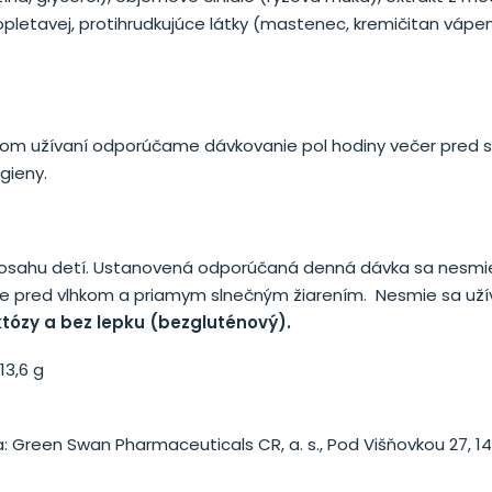
pletavej, protihrudkujúce látky (mastenec, kremičitan vápe
prvom užívaní odporúčame dávkovanie pol hodiny večer pred s
gieny.
 dosahu detí. Ustanovená odporúčaná denná dávka sa nesmie
ňte pred vlhkom a priamym slnečným žiarením. Nesmie sa už
któzy a bez lepku (bezgluténový).
13,6 g
 Green Swan Pharmaceuticals CR, a. s., Pod Višňovkou 27, 1