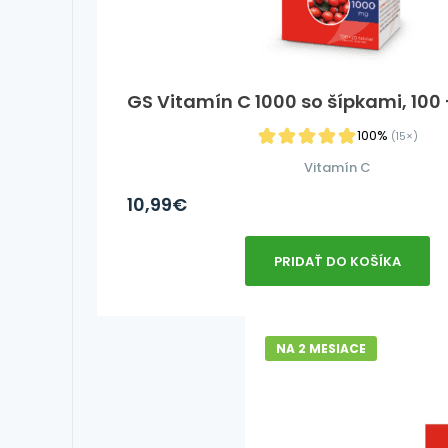
GS Vitamín C 1000 so šípkami, 100 +
100%
(15×)
Vitamín C
10,99
€
PRIDAŤ DO KOŠÍKA
NA 2 MESIACE