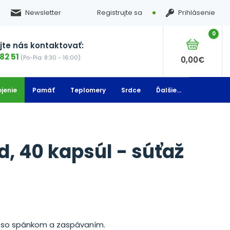
Newsletter
Registrujte sa
Prihlásenie
0
te nás kontaktovať:
82 51
(Po-Pia: 8:30 - 16:00)
0,00
€
jenie
Pamäť
Teplomery
Srdce
Ďalšie...
, 40 kapsúl - súťaž
ch so spánkom a zaspávaním.