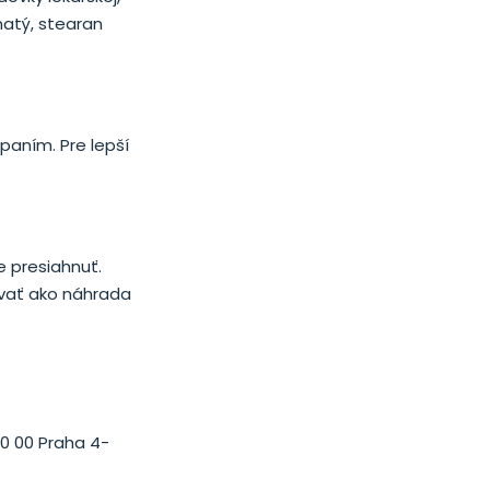
natý, stearan
paním. Pre lepší
 presiahnuť.
ívať ako náhrada
40 00 Praha 4-