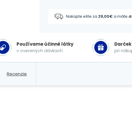
Nakúpte ešte za
29,00
€
a máte
d
Používame účinné látky
Darček
v overených dávkach
pri nák
Recenzie