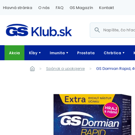
Hlavná stránka
O nás
FAQ
GS Magazín
Kontakt
Akcia
Kĺby
Imunita
Prostata
Chrbtica
Spánok a upokojenie
GS Dormian Rapid, 4