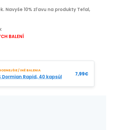
ek. Navyše 10% zľavu na produkty Tefal,
k
CH BALENÍ
ODNEJŠIE / INÉ BALENIA
7,99
€
 Dormian Rapid, 40 kapsúl