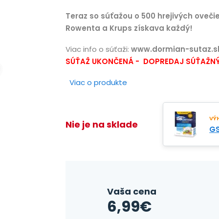
Teraz so súťažou o 500 hrejivých oveči
Rowenta a Krups získava každý!
Viac info o súťaži:
www.dormian-sutaz.s
SÚŤAŽ UKONČENÁ -
DOPREDAJ SÚŤAŽNÝ
Viac o produkte
VÝH
Nie je na sklade
GS
Vaša cena
6,99
€