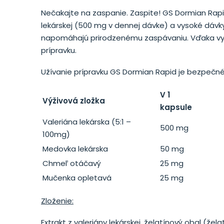
Nečakajte na zaspanie. Zaspite! GS Dormian Rapi
lekárskej (500 mg v dennej dávke) a vysoké dávk
napomáhajú prirodzenému zaspávaniu. Vďaka vyvá
prípravku.
Užívanie prípravku GS Dormian Rapid je bezpečné
V 1
Výživová zložka
kapsule
Valeriána lekárska (5:1 –
500 mg
100mg)
Medovka lekárska
50 mg
Chmeľ otáčavý
25 mg
Mučenka opletavá
25 mg
Zloženie:
Extrakt z valeriány lekárskej, želatínový obal (žel