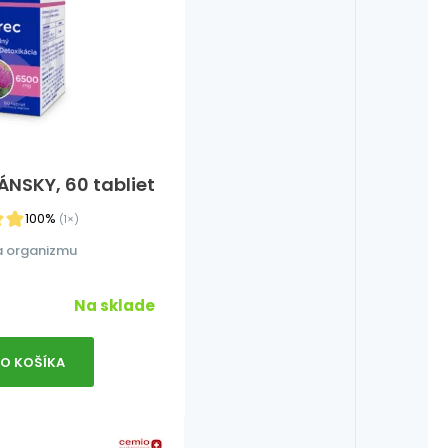
ÁNSKY, 60 tabliet
100%
(1×)
a organizmu
Na sklade
DO KOŠÍKA