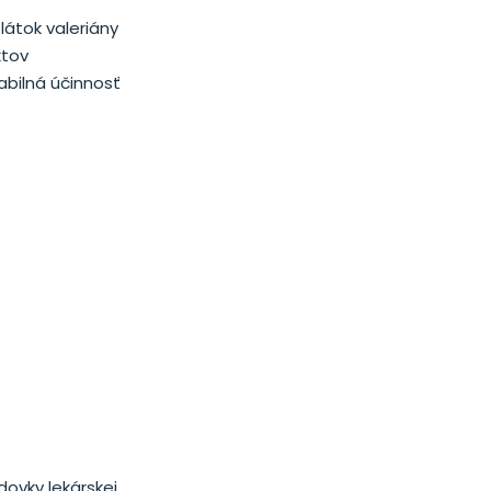
átok valeriány
ktov
abilná účinnosť
dovky lekárskej,