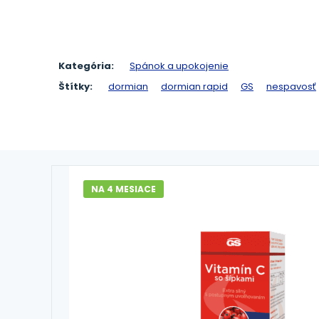
Kategória:
Spánok a upokojenie
Štítky:
dormian
dormian rapid
GS
nespavosť
NA 4 MESIACE