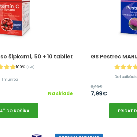
so šípkami, 50 + 10 tabliet
GS Pestrec MARI
100%
(15×)
Detoxikáci
Imunita
8,99
€
7,99
€
Na sklade
DAŤ DO KOŠÍKA
PRIDAŤ 