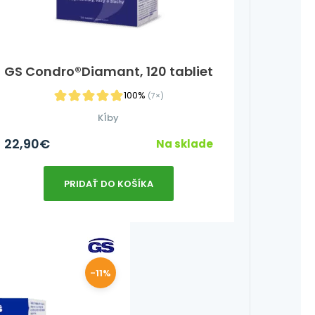
GS Condro®Diamant, 120 tabliet
100%
(7×)
Kĺby
22,90
€
Na sklade
PRIDAŤ DO KOŠÍKA
-11%