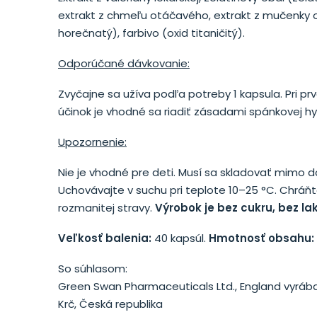
extrakt z chmeľu otáčavého, extrakt z mučenky o
horečnatý), farbivo (oxid titaničitý).
Odporúčané dávkovanie:
Zvyčajne sa užíva podľa potreby 1 kapsula. Pri 
účinok je vhodné sa riadiť zásadami spánkovej hy
Upozornenie:
Nie je vhodné pre deti. Musí sa skladovať mimo
Uchovávajte v suchu pri teplote 10–25 °C. Chrá
rozmanitej stravy.
Výrobok je bez cukru, bez la
Veľkosť balenia:
40 kapsúl.
Hmotnosť obsahu:
So súhlasom:
Green Swan Pharmaceuticals Ltd., England vyrába:
Krč, Česká republika