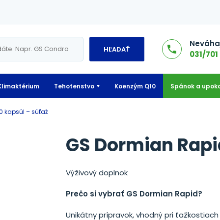
Neváhaj
HĽADAŤ
031/701 
Klimaktérium
Tehotenstvo
Koenzým Q10
Spánok a upoko
0 kapsúl – súťaž
GS Dormian Rapid
Výživový doplnok
Prečo si vybrať GS Dormian Rapid?
Unikátny prípravok, vhodný pri ťažkostia