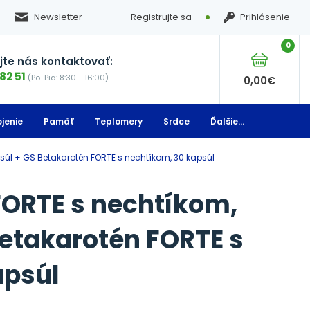
Newsletter
Registrujte sa
Prihlásenie
0
te nás kontaktovať:
82 51
(Po-Pia: 8:30 - 16:00)
0,00
€
jenie
Pamäť
Teplomery
Srdce
Ďalšie...
psúl + GS Betakarotén FORTE s nechtíkom, 30 kapsúl
FORTE s nechtíkom,
Betakarotén FORTE s
apsúl