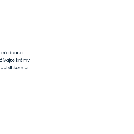
čaná denná
žívajte krémy
red vlhkom a