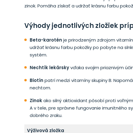
zinok. Pomáha získať a udržať krásnu farbu pokož
Výhody jednotlivých zložiek prí
Beta-karotén
je prirodzeným zdrojom vitamínu
udržať krásnu farbu pokožky po pobyte na slnk
systém.
Nechtík lekársky
vďaka svojim priaznivým úči
Biotín
patrí medzi vitamíny skupiny B. Napomá
nechtom.
Zinok
ako silný aktioxidant pôsobí proti voľným
A v tele, pre správne fungovanie imunitného s
dobrého zraku.
Výživová zložka