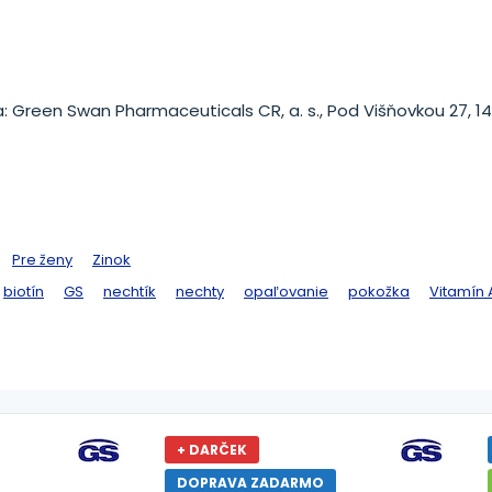
 Green Swan Pharmaceuticals CR, a. s., Pod Višňovkou 27, 1
Pre ženy
Zinok
biotín
GS
nechtík
nechty
opaľovanie
pokožka
Vitamín 
+ DARČEK
DOPRAVA ZADARMO