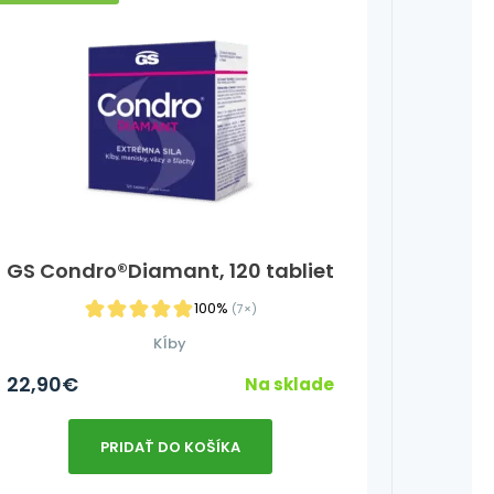
GS Condro®Diamant, 120 tabliet
100%
(7×)
Kĺby
22,90
€
Na sklade
PRIDAŤ DO KOŠÍKA