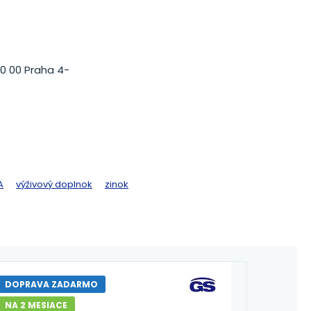
40 00 Praha 4-
A
výživový doplnok
zinok
DOPRAVA ZADARMO
NA 2 MESIACE