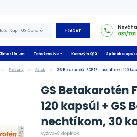
Neváhaj
HĽADAŤ
031/701 
Klimaktérium
Tehotenstvo
Koenzým Q10
Spánok a upoko
Pre ženy
Zinok
GS Betakarotén FORTE s nechtíkom, 120 ka
GS Betakarotén 
120 kapsúl + GS 
nechtíkom, 30 k
výživový doplnok