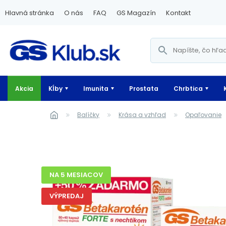
Hlavná stránka
O nás
FAQ
GS Magazín
Kontakt
Akcia
Kĺby
Imunita
Prostata
Chrbtica
Balíčky
Krása a vzhľad
Opaľovanie
NA 5 MESIACOV
VÝPREDAJ