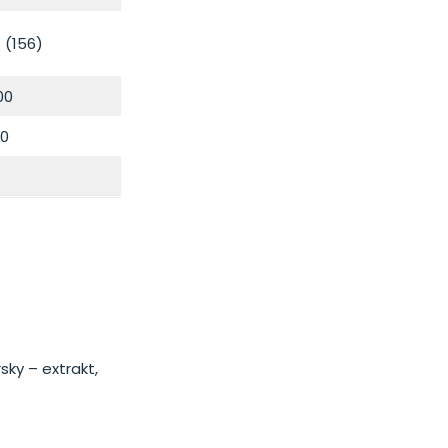
 (156)
00
0
sky – extrakt,