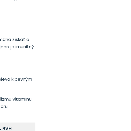
omáha získať a
dporuje imunitný
spieva k pevným
olizmu vitamínu
poru
 RVH