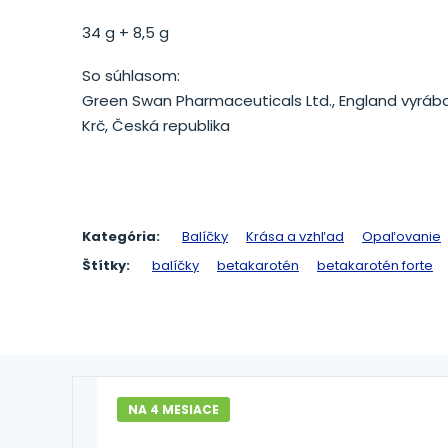
34 g + 8,5 g
So súhlasom:
Green Swan Pharmaceuticals Ltd., England vyrába:
Krč, Česká republika
Kategória:
Balíčky
Krása a vzhľad
Opaľovanie
Štítky:
balíčky
betakarotén
betakarotén forte
NA 4 MESIACE