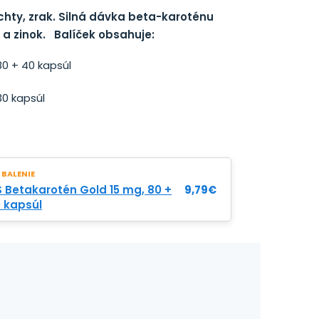
hty, zrak.
Silná dávka beta-karoténu
a zinok.
Balíček obsahuje:
80 + 40 kapsúl
30 kapsúl
 BALENIE
 Betakarotén Gold 15 mg, 80 +
9,79
€
 kapsúl