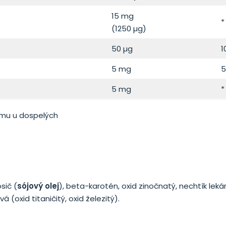
15 mg
*
(1250 µg)
50 µg
1
5 mg
5
5 mg
*
jmu u dospelých
sič (
sójový olej
), beta-karotén, oxid zinočnatý, nechtík lekár
á (oxid titaničitý, oxid železitý).