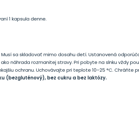
vaní 1 kapsula denne.
ny. Musí sa skladovať mimo dosahu detí. Ustanovená odporú
ako náhrada rozmanitej stravy. Pri pobyte na slnku vždy pou
ajšiu ochranu. Ucho­vávajte pri teplote 10–25 °C. Chráňte p
ku (bezgluténový), bez cukru a bez laktózy.