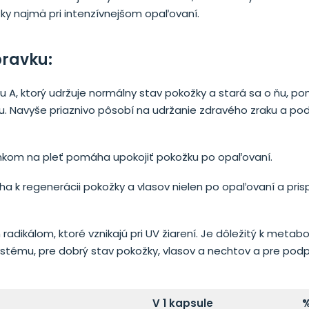
ky najmä pri intenzívnejšom opaľovaní.
pravku:
 A, ktorý udržuje normálny stav pokožky a stará sa o ňu, p
u. Navyše priaznivo pôsobí na udržanie zdravého zraku a po
nkom na pleť pomáha upokojiť pokožku po opaľovaní.
ha k regenerácii pokožky a vlasov nielen po opaľovaní a pri
 radikálom, ktoré vznikajú pri UV žiarení. Je dôležitý k metab
ystému, pre dobrý stav pokožky, vlasov a nechtov a pre pod
V 1 kapsule
%