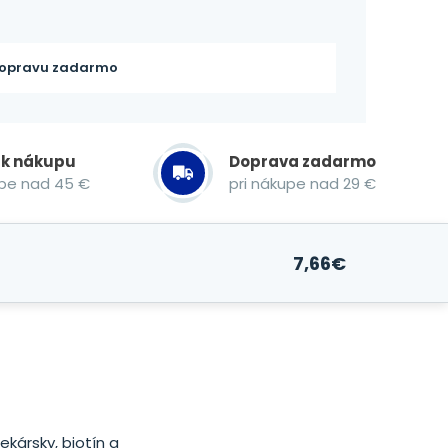
opravu zadarmo
 k nákupu
Doprava zadarmo
upe nad 45 €
pri nákupe nad 29 €
7,66
€
kársky, biotín a