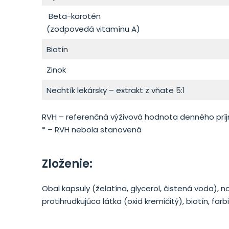
Beta-karotén
(zodpovedá vitamínu A)
Biotín
Zinok
Nechtík lekársky – extrakt z vňate 5:1
RVH – referenčná výživová hodnota denného prí
* – RVH nebola stanovená
Zloženie:
Obal kapsuly (želatína, glycerol, čistená voda), no
protihrudkujúca látka (oxid kremičitý), biotín, farbiv