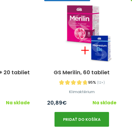
 20 tabliet
GS Merilin, 60 tabliet
95%
(12×)
Klimaktérium
20,89
€
Na sklade
Na sklade
PRIDAŤ DO KOŠÍKA