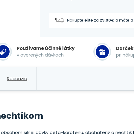
Nakúpte ešte za
29,00
€
a máte
d
Používame účinné látky
Darček
v overených dávkach
pri nák
Recenzie
 nechtíkom
 obsahom silnej dávky beta-karoténu, obohatený o nechtík le