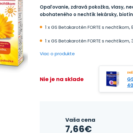
Opaľovanie, zdravá pokožka, vlasy, nec
obohateného o nechtík lekársky, biotín 
1 x GS Betakarotén FORTE s nechtíkom, 
1 x GS Betakarotén FORTE s nechtíkom, 
Viac o produkte
INÉ
Nie je na sklade
GS
40
Vaša cena
7,66
€