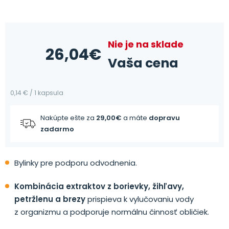
Nie je na sklade
26,04
€
Vaša cena
0,14 € / 1 kapsula
Nakúpte ešte za
29,00
€
a máte
dopravu
zadarmo
Bylinky pre podporu odvodnenia.
Kombinácia extraktov z borievky, žihľavy,
petržlenu a brezy
prispieva k vylučovaniu vody
z organizmu a podporuje normálnu činnosť obličiek.