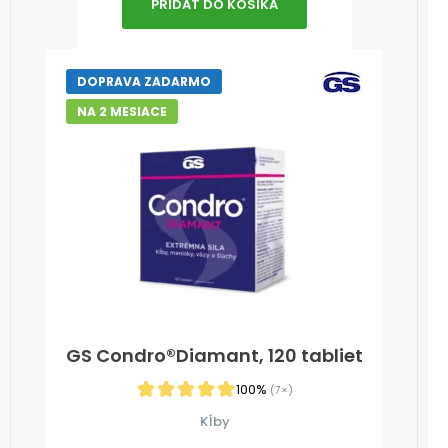
PRIDAŤ DO KOŠÍKA
DOPRAVA ZADARMO
NA 2 MESIACE
GS Condro®Diamant, 120 tabliet
100%
(7×)
Kĺby