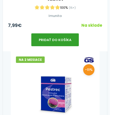
100%
(15×)
Imunita
7,99
€
Na sklade
PRIDAŤ DO KOŠÍKA
NA 2 MESIACE
-11%