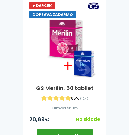
+ DARČEK
DOPRAVA ZADARMO
GS Merilin, 60 tabliet
95%
(12×)
Klimaktérium
20,89
€
Na sklade