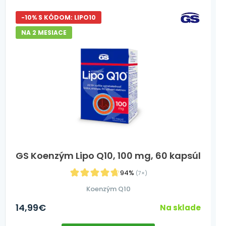
-10% S KÓDOM: LIPO10
NA 2 MESIACE
GS Koenzým Lipo Q10, 100 mg, 60 kapsúl
94%
(7×)
Koenzým Q10
14,99
€
Na sklade