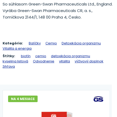
So súhlasom Green-Swan Pharmaceuticals Ltd., England.
Vyrába Green-Swan Pharmaceuticals CR, a. s.,
Tomíčkova 2144/1, 148 00 Praha 4, Česko.
Kategória:
Balíčky
Cemio
Detoxikácia organizmu
Vitalita a energia
Štítky:
biotín
cemio
detoxikácia organizmu
kyselina listová
Odvodnenie
vitalita
výživový doplnok
žihľava
NA 4 MESIACE