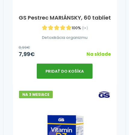
GS Pestrec MARIÁNSKY, 60 tabliet
100%
(1×)
Detoxikácia organizmu
8,99
€
7,99
€
Na sklade
PRIDAŤ DO KOŠÍKA
NA 3 MESIACE