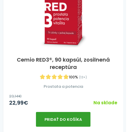
Cemio RED3®, 90 kapsúl, zosilnená
receptúra
100%
(13×)
Prostata a potencia
23,14
€
22,99
€
Na sklade
PRIDAŤ DO KOŠÍKA