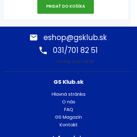
PRIDAŤ DO KOŠÍKA
eshop@gsklub.sk
031/701 82 51
Po-Pia: 8:30 - 16:00
GS Klub.sk
Hlavná stránka
O nás
FAQ
GS Magazín
Kontakt