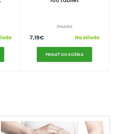
k
100 tabliet
Imunita
7,19
€
klade
Na sklade
PRIDAŤ DO KOŠÍKA