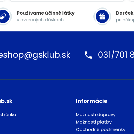
Používame účinné látky
Darček
v overených dávkach
pri nák
eshop@gsklub.sk
031/701 8
ub.sk
Informácie
stránka
Možnosti dopravy
Možnosti platby
Obchodné podmienky