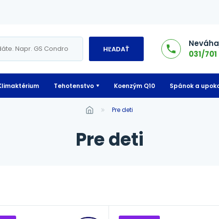
Neváhaj
HĽADAŤ
031/701 
Klimaktérium
Tehotenstvo
Koenzým Q10
Spánok a upoko
pre deti
pre deti