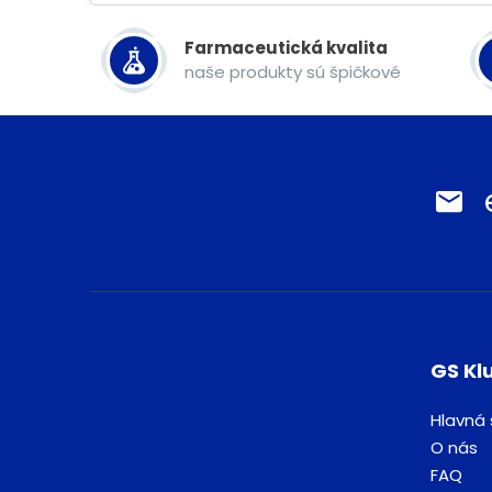
Farmaceutická kvalita
naše produkty sú špičkové
GS Kl
Hlavná 
O nás
FAQ