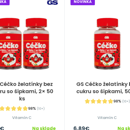
NKA
NOVINKA
Céčko želatínky bez
GS Céčko želatínky 
ru so šípkami, 2× 50
cukru so šípkami, 5
ks
98%
(10×)
98%
(10×)
Vitamín C
Vitamín C
€
6,89
€
Na sklade
Na s