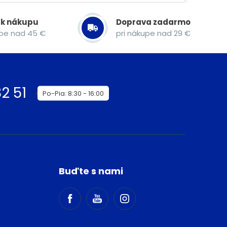
 k nákupu
Doprava zadarmo
upe nad 45 €
pri nákupe nad 29 €
2 51
Po-Pia: 8:30 - 16:00
Buďte s nami