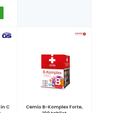
ín C
Cemio B-Komplex Forte,