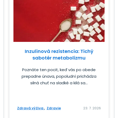
Inzulínová rezistencia: Tichý
sabotér metabolizmu
Poznáte ten pocit, keď vás po obede
prepadne únava, popoludní prichádza
silná chuť na sladké a kilá sa...
Zdravá výživa
Zdravie
23. 7. 2026