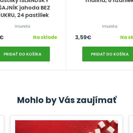
astilky ISLANDSKÝ
malina, 6 lízanie
IŠAJNÍK jahoda BEZ
UKRU, 24 pastiliek
Imunita
Imunita
€
3,59
€
Na sklade
Na s
PRIDAŤ DO KOŠÍKA
PRIDAŤ DO KOŠÍKA
Mohlo by Vás zaujímať