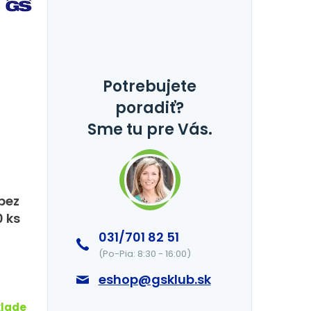
Potrebujete
poradiť?
Sme tu pre Vás.
bez
0 ks
031/701 82 51
(Po-Pia: 8:30 - 16:00)
eshop@gsklub.sk
klade