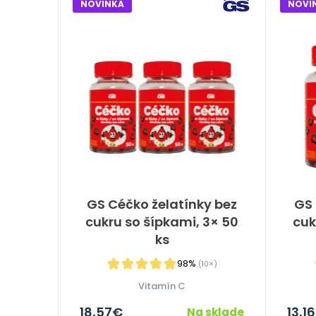
NOVINKA
NOVI
GS Céčko želatínky bez
GS 
cukru so šípkami, 3× 50
cuk
ks
98%
(10×)
Vitamín C
18,57
€
13,16
Na sklade