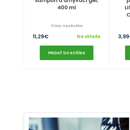
šampón a umývací gél,
p
400 ml
L
C
Vlasy a pokožka
11,29
€
3,99
Na sklade
PRIDAŤ DO KOŠÍKA