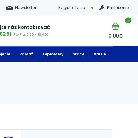
Newsletter
Registrujte sa
Prihlásenie
0
te nás kontaktovať:
82 51
(Po-Pia: 8:30 - 16:00)
0,00
€
jenie
Pamäť
Teplomery
Srdce
Ďalšie...