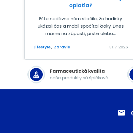
oplatia?
Ešte nedávno nám stačilo, že hodinky
ukázali čas a mobil spočítal kroky. Dnes
máme na zápästí, prste alebo...
Lifestyle
Zdravie
31. 7. 2026
Farmaceutická kvalita
naše produkty sú špičkové