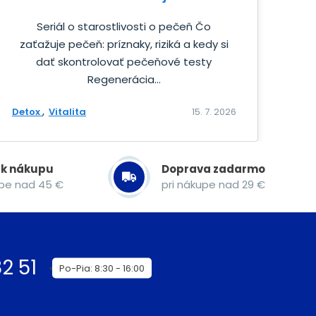
Seriál o starostlivosti o pečeň Čo
zaťažuje pečeň: príznaky, riziká a kedy si
dať skontrolovať pečeňové testy
Regenerácia...
Detox
Vitalita
15. 7. 2026
 k nákupu
Doprava zadarmo
upe nad 45 €
pri nákupe nad 29 €
2 51
Po-Pia: 8:30 - 16:00