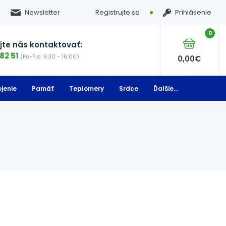
Newsletter
Registrujte sa
Prihlásenie
0
te nás kontaktovať:
82 51
(Po-Pia: 8:30 - 16:00)
0,00
€
jenie
Pamäť
Teplomery
Srdce
Ďalšie...