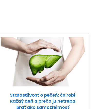
Starostlivosť o pečeň: čo robí
každý deň a prečo ju netreba
brať ako samozrejmosť