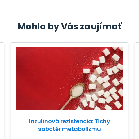
Mohlo by Vás zaujímať
Inzulínová rezistencia: Tichý
sabotér metabolizmu