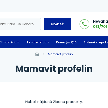
Neváhaj
HĽADAŤ
031/701 
Klimaktérium
Tehotenstvo
Koenzým Q10
Spánok a upoko
mamavit profelin
mamavit profelin
Neboli nájdené žiadne produkty.