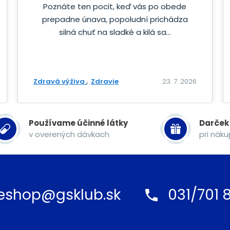
Poznáte ten pocit, keď vás po obede
prepadne únava, popoludní prichádza
silná chuť na sladké a kilá sa...
Zdravá výživa
Zdravie
23. 7. 2026
Používame účinné látky
Darček
v overených dávkach
pri nák
eshop@gsklub.sk
031/701 8