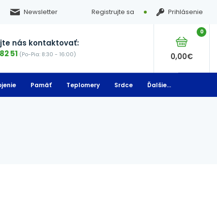
Newsletter
Registrujte sa
Prihlásenie
0
te nás kontaktovať:
82 51
(Po-Pia: 8:30 - 16:00)
0,00
€
jenie
Pamäť
Teplomery
Srdce
Ďalšie...