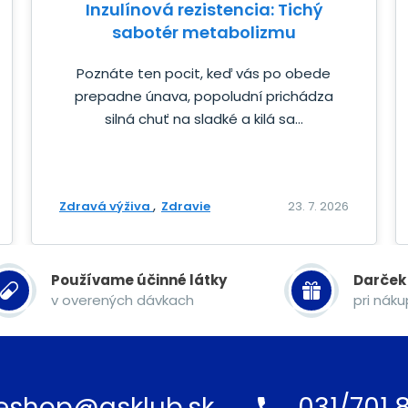
Inzulínová rezistencia: Tichý
sabotér metabolizmu
Poznáte ten pocit, keď vás po obede
prepadne únava, popoludní prichádza
silná chuť na sladké a kilá sa...
Zdravá výživa
Zdravie
23. 7. 2026
Používame účinné látky
Darček
v overených dávkach
pri nák
eshop@gsklub.sk
031/701 8