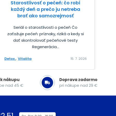
Starostlivosť o pečeň: čo robí
každý deň a prečo ju netreba
brať ako samozrejmosť
Seriál o starostlivosti o pečeň Čo
zaťažuje pečeň: príznaky, riziká a kedy si
dať skontrolovať pečeňové testy
Regenerácia...
Detox
Vitalita
15. 7. 2026
 k nákupu
Doprava zadarmo
upe nad 45 €
pri nákupe nad 29 €
2 51