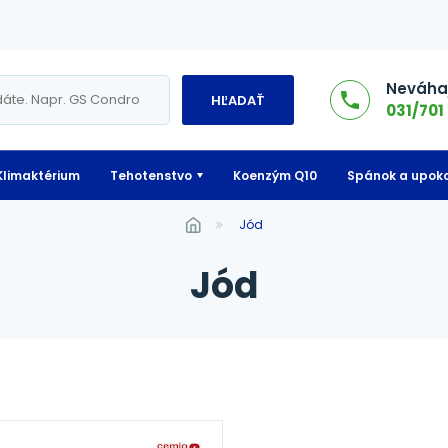
Neváhaj
HĽADAŤ
031/701 
Klimaktérium
Tehotenstvo
Koenzým Q10
Spánok a upoko
Jód
Jód