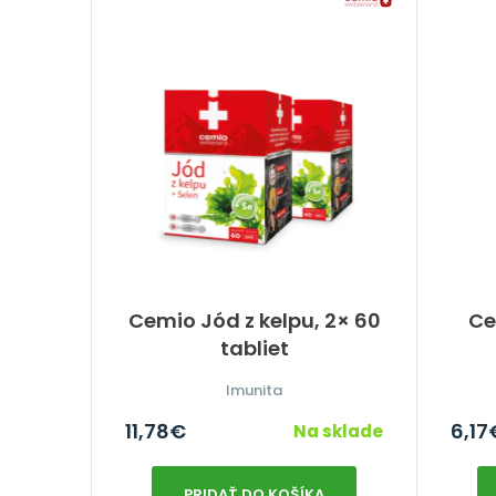
Cemio Jód z kelpu, 2× 60
Ce
tabliet
Imunita
11,78
€
6,17
Na sklade
PRIDAŤ DO KOŠÍKA