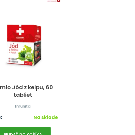
mio Jód z kelpu, 60
tabliet
Imunita
€
Na sklade
PRIDAŤ DO KOŠÍKA