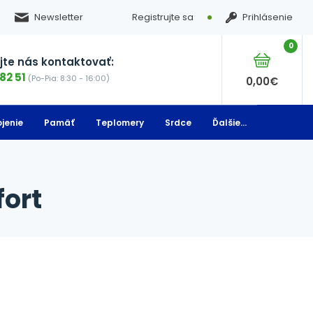
Newsletter
Registrujte sa
Prihlásenie
0
te nás kontaktovať:
82 51
(Po-Pia: 8:30 - 16:00)
0,00
€
jenie
Pamäť
Teplomery
Srdce
Ďalšie...
fort