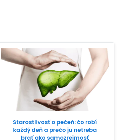
Starostlivosť o pečeň: čo robí
každý deň a prečo ju netreba
brať ako samozrejmosť