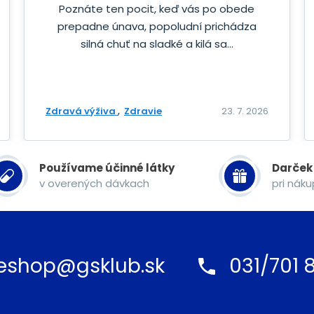
Poznáte ten pocit, keď vás po obede
prepadne únava, popoludní prichádza
silná chuť na sladké a kilá sa...
Zdravá výživa
Zdravie
23. 7. 2026
Používame účinné látky
Darček
v overených dávkach
pri nák
eshop@gsklub.sk
031/701 8