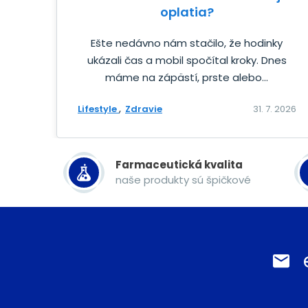
oplatia?
Ešte nedávno nám stačilo, že hodinky
ukázali čas a mobil spočítal kroky. Dnes
máme na zápästí, prste alebo...
Lifestyle
Zdravie
31. 7. 2026
Farmaceutická kvalita
naše produkty sú špičkové