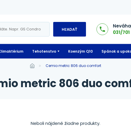
Neváhaj
HĽADAŤ
031/701 
Klimaktérium
Tehotenstvo
Koenzým Q10
Spánok a upoko
cemio metric 806 duo comfort
emio metric 806 duo com
Neboli nájdené žiadne produkty.