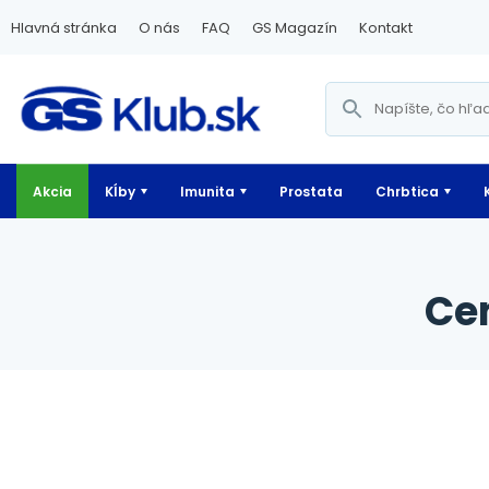
Hlavná stránka
O nás
FAQ
GS Magazín
Kontakt
Akcia
Kĺby
Imunita
Prostata
Chrbtica
c