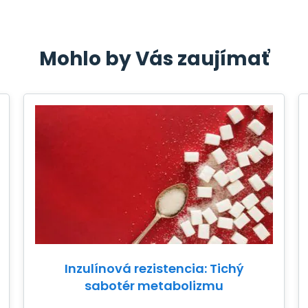
Mohlo by Vás zaujímať
Inzulínová rezistencia: Tichý
sabotér metabolizmu