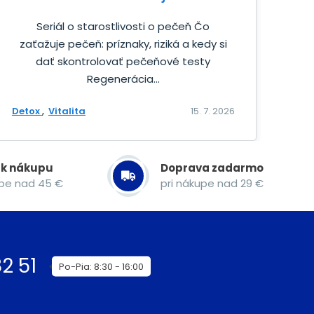
Seriál o starostlivosti o pečeň Čo
zaťažuje pečeň: príznaky, riziká a kedy si
dať skontrolovať pečeňové testy
Regenerácia...
Detox
Vitalita
15. 7. 2026
 k nákupu
Doprava zadarmo
upe nad 45 €
pri nákupe nad 29 €
2 51
Po-Pia: 8:30 - 16:00