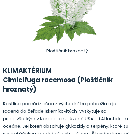
Ploštičník hroznatý
KLIMAKTÉRIUM
Cimicifuga racemosa (Ploštičník
hroznatý)
Rastlina pochádzajúca z východného pobrežia a je
radená do čeľade iskerníkovitých. Vyskytuje sa
predovšetkým v Kanade a na území USA pri Atlantickom
oceáne. Jej koreň obsahuje glykozidy a terpény, ktoré sú
svojimi účinkami podobné estrogénom. Štandardizovaný