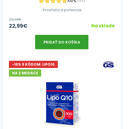
100%
(13×)
Prostata a potencia
23,14
€
22,99
€
Na sklade
PRIDAŤ DO KOŠÍKA
-10% S KÓDOM: LIPO10
NA 2 MESIACE