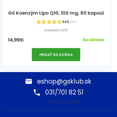
GS Koenzým Lipo Q10, 100 mg, 60 kapsúl
94%
(7×)
Koenzým Q10
14,99
€
Na sklade
PRIDAŤ DO KOŠÍKA
eshop@gsklub.sk
031/701 82 51
Po-Pia: 8:30 - 16:00