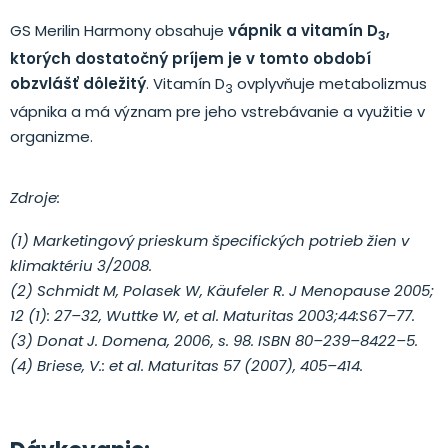
GS Merilin Harmony obsahuje
vápnik a vitamín D
,
3
ktorých dostatočný príjem je v tomto období
obzvlášť dôležitý
. Vitamín D
ovplyvňuje metabolizmus
3
vápnika a má význam pre jeho vstrebávanie a využitie v
organizme.
Zdroje:
(1) Marketingový prieskum špecifických potrieb žien v
klimaktériu 3/2008.
(2) Schmidt M, Polasek W, Käufeler R. J Menopause 2005;
12 (1): 27–32, Wuttke W, et al. Maturitas 2003;44:S67–77.
(3) Donat J. Domena, 2006, s. 98. ISBN 80–239–8422–5.
(4) Briese, V.: et al. Maturitas 57 (2007), 405–414.