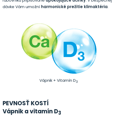
ľubovníku pripisované
upokojujúce účinky
. V bezpečnej
dávke Vám umožní
harmonické prežitie klimaktéria
.
Vápnik + Vitamín D
3
PEVNOSŤ KOSTÍ
Vápnik a vitamín D
3