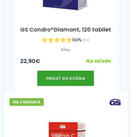
GS Condro®Diamant, 120 tabliet
100%
(7×)
Kĺby
22,90
€
Na sklade
PRIDAŤ DO KOŠÍKA
NA 2 MESIACE