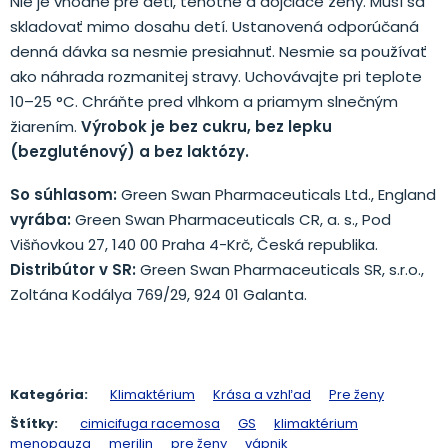
Nie je vhodné pre deti, tehotné a dojčiace ženy. Musí sa
skladovať mimo dosahu detí. Ustanovená odporúčaná
denná dávka sa nesmie presiahnuť. Nesmie sa používať
ako náhrada rozmanitej stravy. Uchovávajte pri teplote
10–25 °C. Chráňte pred vlhkom a priamym slnečným
žiarením.
Výrobok je bez cukru, bez lepku
(bezgluténový) a bez laktózy.
So súhlasom:
Green Swan Pharmaceuticals Ltd., England
vyrába:
Green Swan Pharmaceuticals CR, a. s., Pod
Višňovkou 27, 140 00 Praha 4-Krč, Česká republika.
Distribútor v SR:
Green Swan Pharmaceuticals SR, s.r.o.,
Zoltána Kodálya 769/29, 924 01 Galanta.
Kategória:
Klimaktérium
Krása a vzhľad
Pre ženy
Štítky:
cimicifuga racemosa
GS
klimaktérium
menopauza
merilin
pre ženy
vápnik