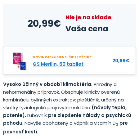
Nie je na sklade
20,99
€
Vaša cena
NOVINKA! 2× SILNEJŠIE ZLOŽENIE:
20,89
€
GS Merilin, 60 tabliet
Vysoko účinný v období klimaktéria.
Prírodný a
nehormonálny prípravok. Obsahuje klinicky overenú
kombináciu bylinných extraktov: ploštičník, určený na
všetky fyziologické prejavy klimaktéria
(návaly tepla,
potenie).
Ľubovník
pre zlepšenie nálady a psychickú
pohodu
. Navyše obohatený o vápnik a vitamín D
pre
3
pevnosť kostí.