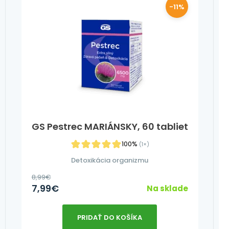
-11%
GS Pestrec MARIÁNSKY, 60 tabliet
100%
(1×)
Detoxikácia organizmu
8,99
€
7,99
€
Na sklade
PRIDAŤ DO KOŠÍKA