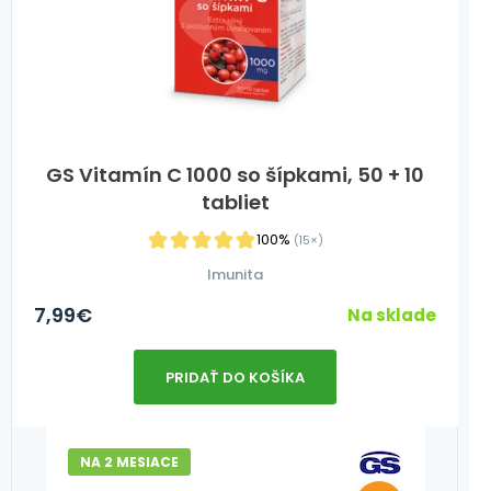
GS Vitamín C 1000 so šípkami, 50 + 10
tabliet
100%
(15×)
Imunita
7,99
€
Na sklade
PRIDAŤ DO KOŠÍKA
NA 2 MESIACE