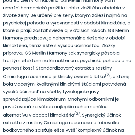
potrieb žien v klimaktériu. GS Merilin Harmony Vám
umožní harmonické prežitie tohto zložitého obdobia v
živote ženy. Je určený pre ženy, ktorým záleží najmä na
psychickej pohode a vyrovnanosti v období klimaktéria, a
ktoré si prajú zostať svieže aj v ďalších rokoch. GS Merilin
Harmony predstavuje nehormonálne riešenie v období
klimaktéria, teraz ešte s vyššou účinnosťou. Zložky
prípravku GS Merilin Harmony tak synergicky pôsobia
trojitým efektom na klimaktérium, psychickú pohodu a na
pevnosť kostí. Štandardizovaný extrakt z rastliny
(2)
Cimicifuga racemosa je klinicky overená látka
, u ktorej
bola viacerými kvalitnými klinickými štúdiami potvrdená
vysoká účinnosť na všetky fyziologické javy
sprevádzajúce klimaktérium. Mnohými odborníkmi je
považovaná za vôbec najlepšiu nehormonálnu
(3)
alternatívu v období klimaktéria
. Synergický účinok
extraktu z rastliny Cimicifuga racemosa a ľubovníka
bodkovaného zaisťuje ešte vyšší komplexný účinok na