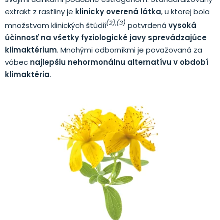
extrakt z rastliny je
klinicky overená látka
, u ktorej bola
(2),(3)
množstvom klinických štúdií
potvrdená
vysoká
účinnosť na všetky fyziologické javy sprevádzajúce
klimaktérium
. Mnohými odborníkmi je považovaná za
vôbec
najlepšiu nehormonálnu alternatívu v období
klimaktéria
.