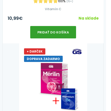
100%
(15×)
Vitamín C
10,99
€
Na sklade
PRIDAŤ DO KOŠÍKA
+ DARČEK
DOPRAVA ZADARMO