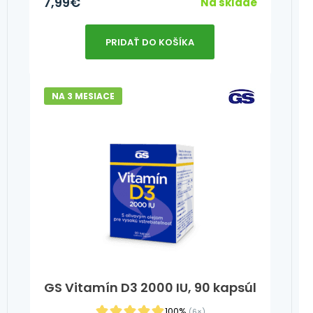
7,99
€
Na sklade
PRIDAŤ DO KOŠÍKA
NA 3 MESIACE
GS Vitamín D3 2000 IU, 90 kapsúl
100%
(6×)