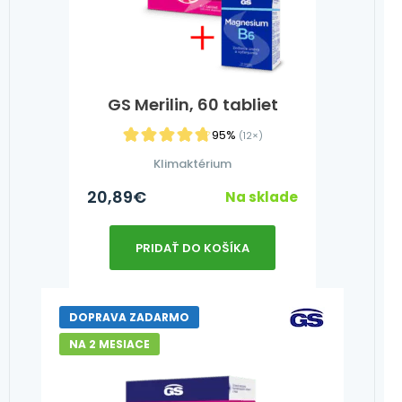
GS Merilin, 60 tabliet
95%
(12×)
Klimaktérium
20,89
€
Na sklade
PRIDAŤ DO KOŠÍKA
DOPRAVA ZADARMO
NA 2 MESIACE