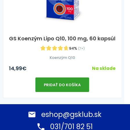
GS Koenzým Lipo Q10, 100 mg, 60 kapsúl
94%
(7×)
Koenzým Q10
14,99
€
Na sklade
PRIDAŤ DO KOŠÍKA
eshop@gsklub.sk
031/701 82 51