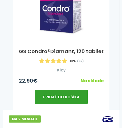
GS Condro®Diamant, 120 tabliet
100%
(7×)
Kĺby
22,90
€
Na sklade
PRIDAŤ DO KOŠÍKA
NA 2 MESIACE