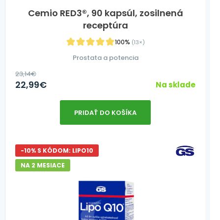
Cemio RED3®, 90 kapsúl, zosilnená
receptúra
100%
(13×)
Prostata a potencia
23,14
€
22,99
€
Na sklade
PRIDAŤ DO KOŠÍKA
-10% S KÓDOM: LIPO10
NA 2 MESIACE