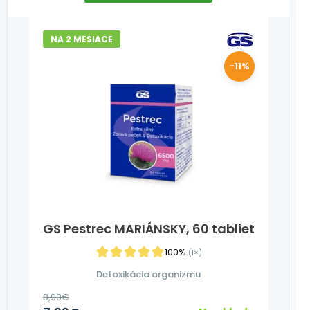
NA 2 MESIACE
-11%
GS Pestrec MARIÁNSKY, 60 tabliet
100%
(1×)
Detoxikácia organizmu
8,99
€