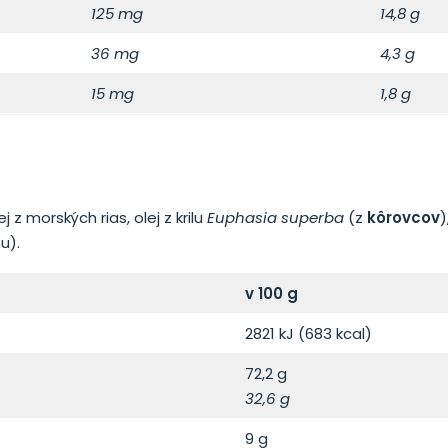
125 mg
14,8 g
36 mg
4,3 g
15 mg
1,8 g
 z morských rias, olej z krilu
Euphasia superba
(z
kôrovcov
)
u).
v 100 g
2821 kJ (683 kcal)
72,2 g
32,6 g
9 g