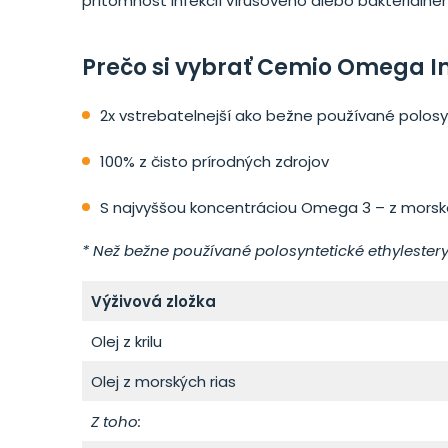
prítomnosť infekcií vírusového alebo bakteriálne
Prečo si vybrať Cemio Omega 
2x vstrebatelnejší ako bežne používané polosy
100% z čisto prírodných zdrojov
S najvyššou koncentráciou Omega 3 – z morského
*
Než
bežne používané
polosyntetické
ethylestery
Výživová zložka
Olej z krilu
Olej z morských rias
Z toho: