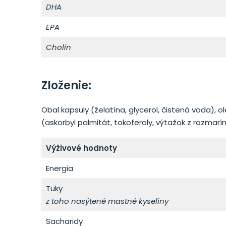
DHA
EPA
Cholín
Zloženie:
Obal kapsuly (želatína, glycerol, čistená voda), olej
(askorbyl palmitát, tokoferoly, výtažok z rozmarín
Výživové hodnoty
Energia
Tuky
z toho nasýtené mastné kyseliny
Sacharidy