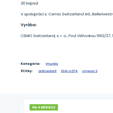
30 kapsúl
V spolupráci s: Cemio Switzerland AG, Bellerivest
Vyrába:
CEMIO Switzerland, s. r. o., Pod Višňovkou 1662/27
Kategória:
Imunita
Štítky:
antioxidant
DHA a EPA
omega 3
NA 4 MESIACE