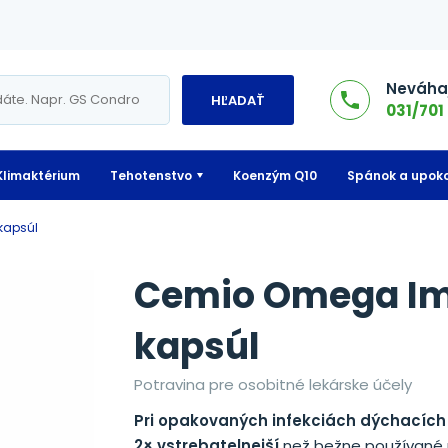
Neváhaj
HĽADAŤ
031/701 
Klimaktérium
Tehotenstvo
Koenzým Q10
Spánok a upoko
kapsúl
Cemio Omega Im
kapsúl
Potravina pre osobitné lekárske účely
Pri opakovaných infekciách dýchacích 
2× vstrebatelnejší
než bežne používané p