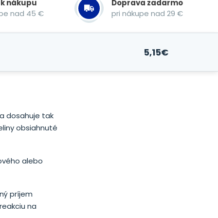
 k nákupu
Doprava zadarmo
upe nad 45 €
pri nákupe nad 29 €
5,15
€
 a dosahuje tak
liny obsiahnuté
ového alebo
ený príjem
reakciu na