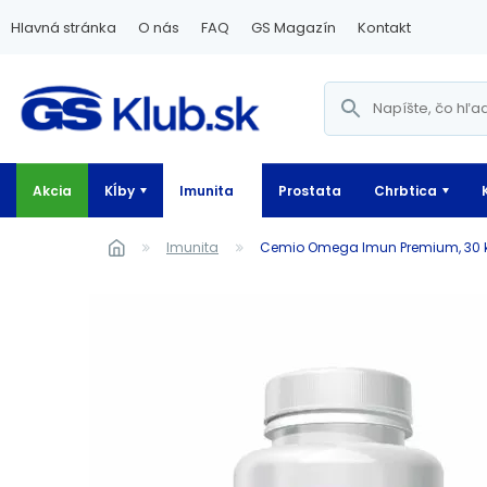
Hlavná stránka
O nás
FAQ
GS Magazín
Kontakt
Akcia
Kĺby
Imunita
Prostata
Chrbtica
Imunita
Cemio Omega Imun Premium, 30 