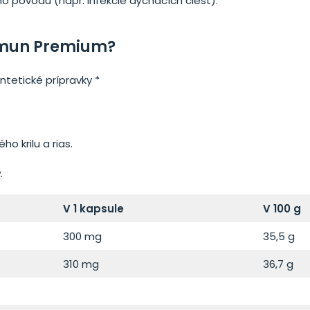
ho pôvodu (napr. infekcie dýchacích ciest).
Imun Premium?
ntetické prípravky *
 krilu a rias.
.
V 1 kapsule
V 100 g
300 mg
35,5 g
310 mg
36,7 g