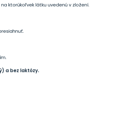
 na ktorúkoľvek látku uvedenú v zložení.
resiahnuť.
ím.
) a bez laktózy.