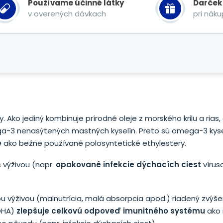
Používame účinné látky
Darček
v overených dávkach
pri nák
Ako jediný kombinuje prírodné oleje z morského krilu a rias,
-3 nenasýtených mastných kyselín. Preto sú omega-3 kyse
é
ako bežne používané polosyntetické ethylestery.
s výživou (napr.
opakované infekcie dýchacích ciest
vírus
nou výživou (malnutrícia, malá absorpcia apod.) riadený zvýš
DHA)
zlepšuje celkovú odpoveď imunitného systému
ako 