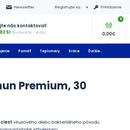
Newsletter
Registrujte sa
Prihlásenie
0
te nás kontaktovať:
82 51
(Po-Pia: 8:30 - 16:00)
0,00
€
jenie
Pamäť
Teplomery
Srdce
Ďalšie...
un Premium, 30
ciest
vírusového alebo bakteriálneho pôvodu.
olosyntetické ethylestery.