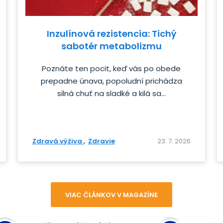
Inzulínová rezistencia: Tichý
sabotér metabolizmu
Poznáte ten pocit, keď vás po obede
prepadne únava, popoludní prichádza
silná chuť na sladké a kilá sa...
Zdravá výživa
Zdravie
23. 7. 2026
VIAC ČLÁNKOV V MAGAZÍNE