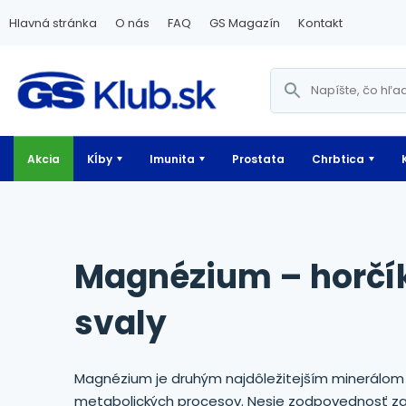
Hlavná stránka
O nás
FAQ
GS Magazín
Kontakt
Akcia
Kĺby
Imunita
Prostata
Chrbtica
Magnézium – horčík pre energiu, nervy a
svaly
Magnézium je druhým najdôležitejším minerálom
metabolických procesov. Nesie zodpovednosť za