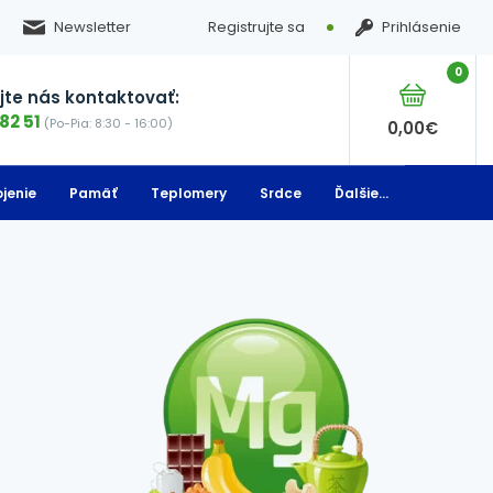
Newsletter
Registrujte sa
Prihlásenie
0
te nás kontaktovať:
82 51
(Po-Pia: 8:30 - 16:00)
0,00
€
jenie
Pamäť
Teplomery
Srdce
Ďalšie...