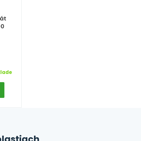
át
00
klade
lastiach