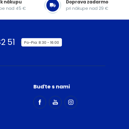
 k nákupu
Doprava zadarmo
upe nad 45 €
pri nákupe nad 29 €
2 51
Po-Pia: 8:30 - 16:00
Buďte s nami