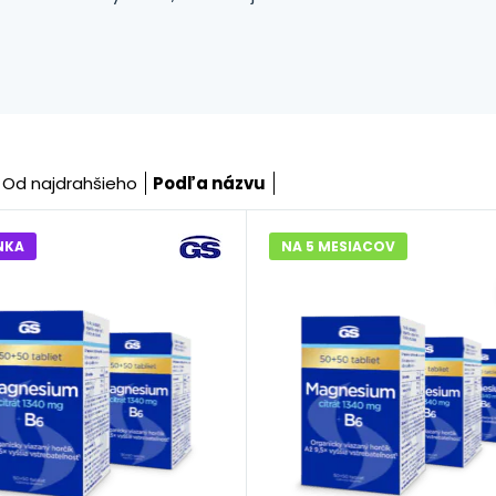
Od najdrahšieho
Podľa názvu
NKA
NA 5 MESIACOV