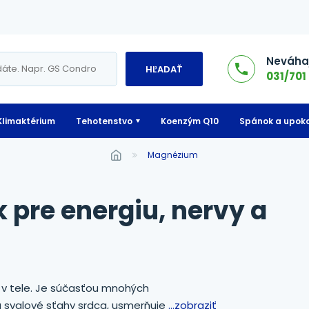
Neváhaj
HĽADAŤ
031/701 
Klimaktérium
Tehotenstvo
Koenzým Q10
Spánok a upoko
Magnézium
 v tele. Je súčasťou mnohých
 svalové sťahy srdca, usmerňuje
...zobraziť