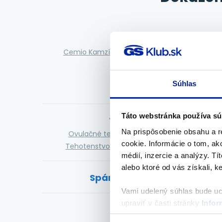
Kĺby
Cemio Kamzík ®
GS Condro®
Masážne gély
Súhlas
Táto webstránka používa sú
Tehotenstvo
Na prispôsobenie obsahu a r
Ovulačné testy
Príprava na otehotnenie
cookie. Informácie o tom, ak
Tehotenstvo a dojčenie
Tehotenské testy
médií, inzercie a analýzy. Tí
alebo ktoré od vás získali, ke
Spánok a upokojenie
Vami udelený súhlas bude u
upraviť v časti stránky
Infor