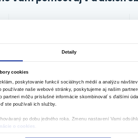
Imunita
Echinacea
Imunostim
Laktobacily
Multivitamíny
Omega-3
Vápnik, Horčík, Zinok
Vitamín C
Vitamín D
Detaily
Ženšen kórejský
Zinok
bory cookies
Klimaktérium
eklám, poskytovanie funkcií sociálnych médií a analýzu návšte
o používate naše webové stránky, poskytujeme aj našim partner
to partneri môžu príslušné informácie skombinovať s ďalšími údaj
ď ste používali ich služby.
Koenzým Q10
chovávaný po dobu jedného roka. Zmenu nastavení Vami odsúh
mácie o cookies
.
Krása a vzhľad