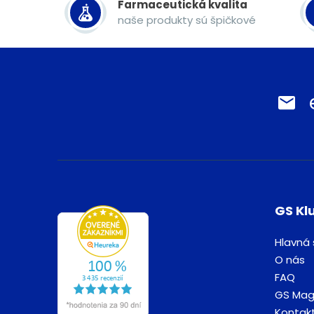
Farmaceutická kvalita
naše produkty sú špičkové
GS Kl
Hlavná 
O nás
FAQ
GS Mag
Kontak