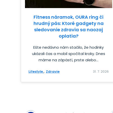
Fitness náramok, OURA ring či
hrudný pás: Ktoré gadgety na
sledovanie zdravia sa naozaj
oplatia?
Ešte nedávno nám stačilo, že hodinky
ukázali čas a mobil spočítal kroky. Dnes
máme na zápästí, prste alebo...
Lifestyle
Zdravie
31. 7. 2026