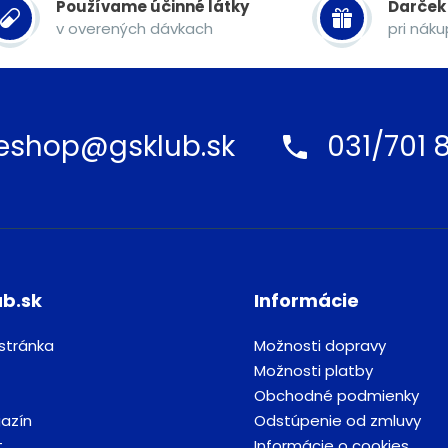
Používame účinné látky
Darček
v overených dávkach
pri nák
eshop@gsklub.sk
031/701 8
ub.sk
Informácie
stránka
Možnosti dopravy
Možnosti platby
Obchodné podmienky
azín
Odstúpenie od zmluvy
t
Informácie o cookies