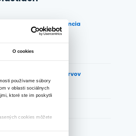
Prostata a potencia
Cemio RED3®
O cookies
Regenerácia nervov
vnosti používame súbory
om v oblasti sociálnych
mi, ktoré ste im poskytli
Teplomery
lasených cookies môžete