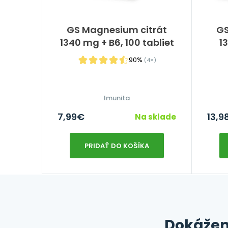
GS Magnesium citrát
GS
1340 mg + B6, 100 tabliet
1
90%
(4×)
Imunita
7,99
€
13,9
Na sklade
PRIDAŤ DO KOŠÍKA
Dokážem