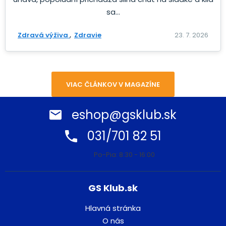
sa...
Zdravá výživa
Zdravie
23. 7. 2026
VIAC ČLÁNKOV V MAGAZÍNE
eshop@gsklub.sk
031/701 82 51
Po-Pia: 8:30 - 16:00
GS Klub.sk
Hlavná stránka
O nás