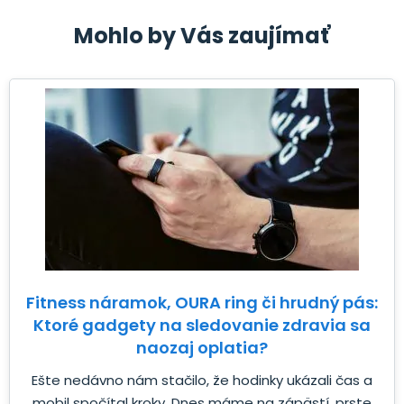
Mohlo by Vás zaujímať
Fitness náramok, OURA ring či hrudný pás:
Ktoré gadgety na sledovanie zdravia sa
naozaj oplatia?
Ešte nedávno nám stačilo, že hodinky ukázali čas a
mobil spočítal kroky. Dnes máme na zápästí, prste