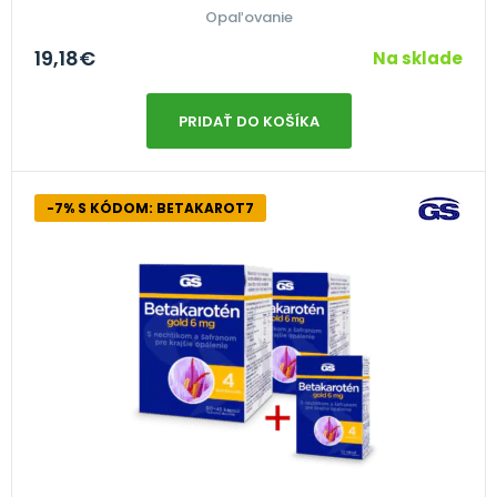
Opaľovanie
19,18
€
Na sklade
PRIDAŤ DO KOŠÍKA
-7% S KÓDOM: BETAKAROT7