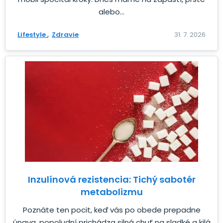
alebo...
Lifestyle
Zdravie
31. 7. 2026
Inzulínová rezistencia: Tichý sabotér
metabolizmu
Poznáte ten pocit, keď vás po obede prepadne
únava, popoludní prichádza silná chuť na sladké a kilá