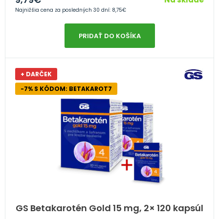
Najnižšia cena za posledných 30 dní:
8,75
€
PRIDAŤ DO KOŠÍKA
+ DARČEK
-7% S KÓDOM: BETAKAROT7
GS Betakarotén Gold 15 mg, 2× 120 kapsúl