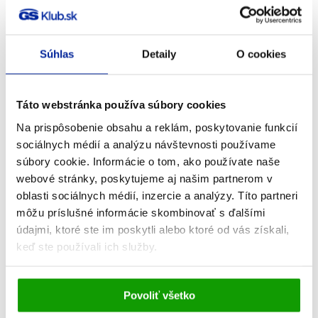
Súhlas
Detaily
O cookies
Táto webstránka používa súbory cookies
Na prispôsobenie obsahu a reklám, poskytovanie funkcií
GS Betakarotén Gold 15 mg, 30 kapsúl
sociálnych médií a analýzu návštevnosti používame
Opaľovanie
súbory cookie. Informácie o tom, ako používate naše
webové stránky, poskytujeme aj našim partnerom v
4,26
€
Na sklade
oblasti sociálnych médií, inzercie a analýzy. Títo partneri
môžu príslušné informácie skombinovať s ďalšími
PRIDAŤ DO KOŠÍKA
údajmi, ktoré ste im poskytli alebo ktoré od vás získali,
keď ste používali ich služby.
-7% S KÓDOM: BETAKAROT7
Vami udelený súhlas bude uchovávaný po dobu jedného
Povoliť všetko
roka. Zmenu nastavení Vami odsúhlasených cookies
môžete upraviť v časti stránky
Informácie o cookies
.