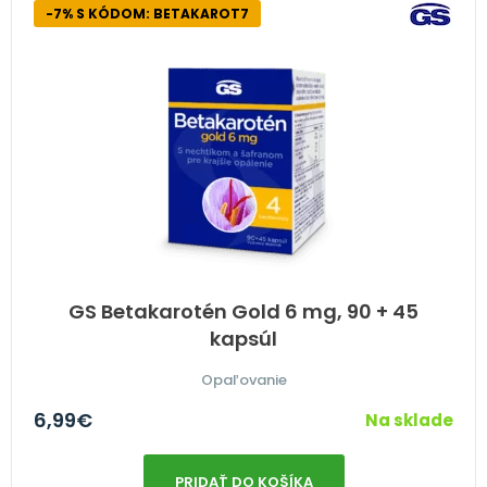
-7% S KÓDOM: BETAKAROT7
GS Betakarotén Gold 6 mg, 90 + 45
kapsúl
Opaľovanie
6,99
€
Na sklade
PRIDAŤ DO KOŠÍKA