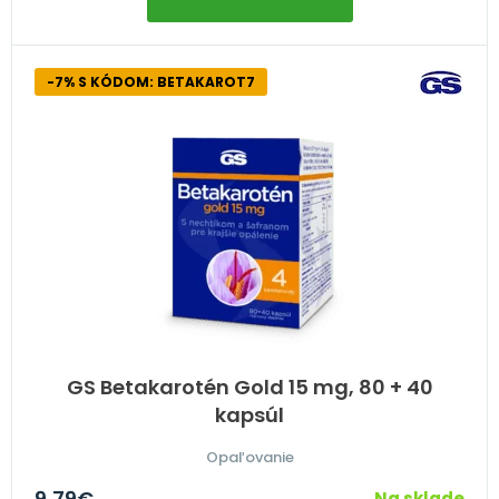
-7% S KÓDOM: BETAKAROT7
GS Betakarotén Gold 15 mg, 80 + 40
kapsúl
Opaľovanie
9,79
€
Na sklade