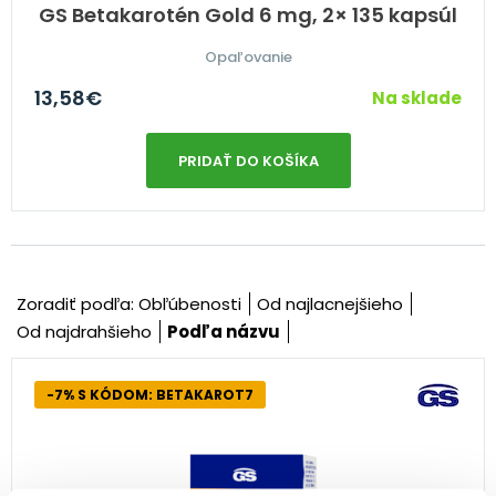
GS Betakarotén Gold 6 mg, 2× 135 kapsúl
Opaľovanie
13,58
€
Na sklade
PRIDAŤ DO KOŠÍKA
Zoradiť podľa:
Obľúbenosti
Od najlacnejšieho
Od najdrahšieho
Podľa názvu
-7% S KÓDOM: BETAKAROT7