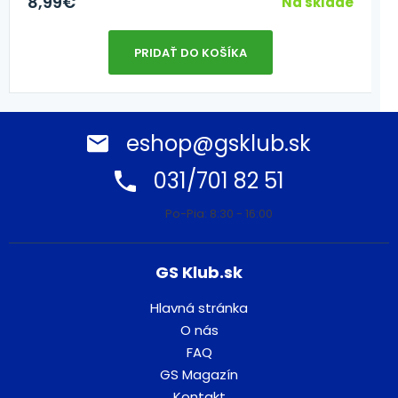
8,99
€
Na sklade
PRIDAŤ DO KOŠÍKA
eshop@gsklub.sk
031/701 82 51
Po-Pia: 8:30 - 16:00
GS Klub.sk
Hlavná stránka
O nás
FAQ
GS Magazín
Kontakt