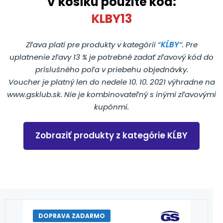
V košíku použite kód:
KLBY13
Zľava platí pre produkty v kategórii “
KĹBY
“. Pre
uplatnenie zľavy 13 % je potrebné zadať zľavový kód do
príslušného poľa v priebehu objednávky.
Voucher je platný len do nedele 10. 10. 2021 výhradne na
www.gsklub.sk. Nie je kombinovateľný s inými zľavovými
kupónmi.
Zobraziť produkty z kategórie KĹBY
DOPRAVA ZADARMO