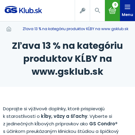
0
Menu
Zľava 13 % na kategóriu produktov KĹBY na www.gsklub.sk
Zľava 13 % na kategóriu
produktov KĹBY na
www.gsklub.sk
Doprajte si výživové doplnky, ktoré prispievajú
k starostlivosti o
kĺby, väzy a šľachy
. Vyberte si
z jedinečných kĺbových prípravkov ako
GS Condro®
s účinkom preukázaným klinickou štúdiou a špičkový