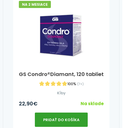
NA 2 MESIACE
GS Condro®Diamant, 120 tabliet
100%
(7×)
Kĺby
22,90
€
Na sklade
PRIDAŤ DO KOŠÍKA