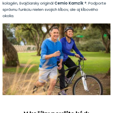
kolagén, švajčiarsky originál
Cemio Kamzík ®
. Podporte
správnu funkciu nielen svojich kĺbov, ale aj kĺbového
okolia.