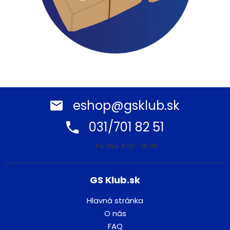
.
eshop@gsklub.sk
031/701 82 51
Po-Pia: 8:30 - 16:00
GS Klub.sk
Hlavná stránka
O nás
FAQ