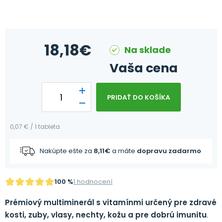
18,18
€
Na sklade
Vaša cena
PRIDAŤ DO KOŠÍKA
0,07 € / 1 tableta
Nakúpte ešte za
8,11
€
a máte
dopravu zadarmo
100 %
1 hodnocení
Prémiový
multiminerál s vitamínmi určený pre zdravé
kosti, zuby, vlasy, nechty, kožu a pre dobrú imunitu
.