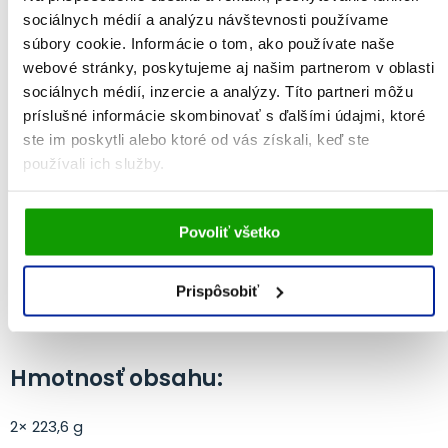
sociálnych médií a analýzu návštevnosti používame
súbory cookie. Informácie o tom, ako používate naše
Nie je určené pre deti do 3 rokov. Musí sa skladovať mimo
webové stránky, poskytujeme aj našim partnerom v oblasti
dosahu detí. Ustanovená odporúčaná denná dávka sa
sociálnych médií, inzercie a analýzy. Títo partneri môžu
nesmie prekročiť. Nesmie sa používať ako náhrada
príslušné informácie skombinovať s ďalšími údajmi, ktoré
rozmanitej stravy. Uschovávajte v suchu pri teplote 10–25
ste im poskytli alebo ktoré od vás získali, keď ste
°C. Chráňte pred vlhkom a priamym slnečným žiarením.
používali ich služby.
Výrobok je bez cukru, bez lepku (bezgluténový) a bez
laktózy.
Vami udelený súhlas bude uchovávaný po dobu jedného
Povoliť všetko
roka. Zmenu nastavení Vami odsúhlasených cookies
Veľkosť balenia:
môžete upraviť v časti stránky
Informácie o cookies
.
Prispôsobiť
2× 130 tabliet
Hmotnosť obsahu:
2× 223,6 g