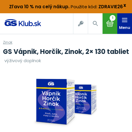
x
Zľava 10 % na celý nákup
.
Použite kód:
ZDRAVIE26
1
Menu
Zinok
GS Vápnik, Horčík, Zinok, 2× 130 tabliet
výživový doplnok