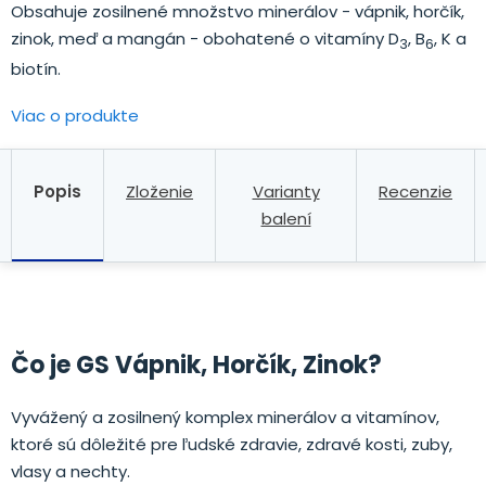
Obsahuje zosilnené množstvo minerálov - vápnik, horčík,
zinok, meď a mangán - obohatené o vitamíny D
, B
, K a
3
6
biotín.
Viac o produkte
Popis
Zloženie
Varianty
Recenzie
balení
Čo je GS Vápnik, Horčík, Zinok?
Vyvážený a zosilnený komplex minerálov a vitamínov,
ktoré sú dôležité pre ľudské zdravie, zdravé kosti, zuby,
vlasy a nechty.