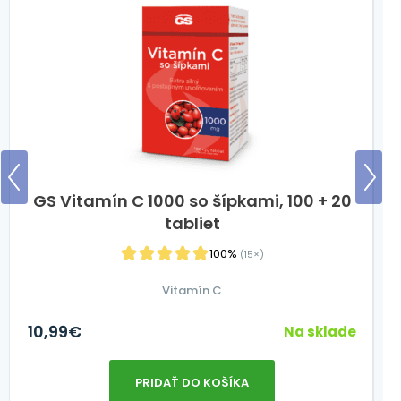
GS Vitamín C 1000 so šípkami, 100 + 20
tabliet
100%
(15×)
Vitamín C
10,99
€
2
Na sklade
PRIDAŤ DO KOŠÍKA