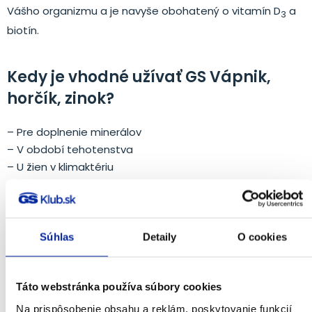
Vášho organizmu a je navyše obohatený o vitamín D
a
3
biotín.
Kedy je vhodné užívať GS Vápnik,
horčík, zinok?
– Pre doplnenie minerálov
– V období tehotenstva
– U žien v klimaktériu
– U starších ľudí
Odporúčané dávkovanie:
Súhlas
Detaily
O cookies
Užívajte
1-2 tablety denne
, najlepšie s jedlom.
Táto webstránka používa súbory cookies
Upozornenie:
Na prispôsobenie obsahu a reklám, poskytovanie funkcií