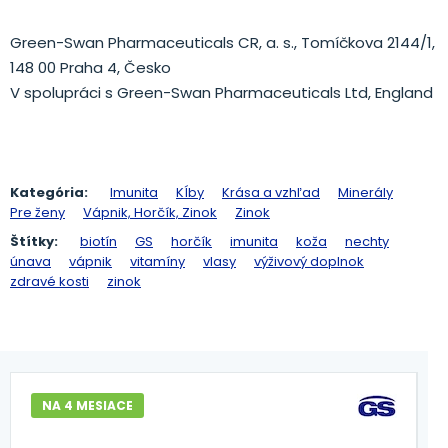
Green-Swan Pharmaceuticals CR, a. s., Tomíčkova 2144/1,
148 00 Praha 4, Česko
V spolupráci s Green-Swan Pharmaceuticals Ltd, England
Kategória:
Imunita
Kĺby
Krása a vzhľad
Minerály
Pre ženy
Vápnik, Horčík, Zinok
Zinok
Štítky:
biotín
GS
horčík
imunita
koža
nechty
únava
vápnik
vitamíny
vlasy
výživový doplnok
zdravé kosti
zinok
NA 4 MESIACE