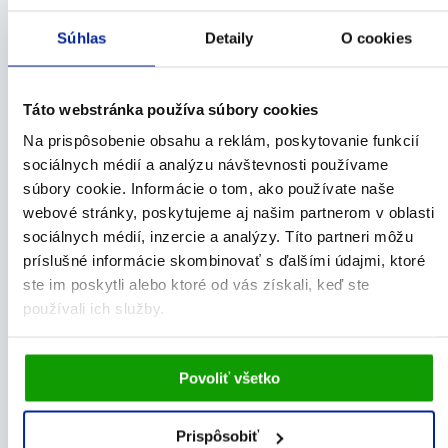
GS Vitamín C 1000 so šípkami, 100 + 20
Súhlas
Detaily
O cookies
tabliet
100%
(15×)
Táto webstránka používa súbory cookies
Vitamín C
Na prispôsobenie obsahu a reklám, poskytovanie funkcií
10,99
€
Na sklade
sociálnych médií a analýzu návštevnosti používame
súbory cookie. Informácie o tom, ako používate naše
PRIDAŤ DO KOŠÍKA
webové stránky, poskytujeme aj našim partnerom v oblasti
sociálnych médií, inzercie a analýzy. Títo partneri môžu
príslušné informácie skombinovať s ďalšími údajmi, ktoré
ste im poskytli alebo ktoré od vás získali, keď ste
+ DARČEK
používali ich služby.
DOPRAVA ZADARMO
Vami udelený súhlas bude uchovávaný po dobu jedného
Povoliť všetko
roka. Zmenu nastavení Vami odsúhlasených cookies
môžete upraviť v časti stránky
Informácie o cookies
.
Prispôsobiť