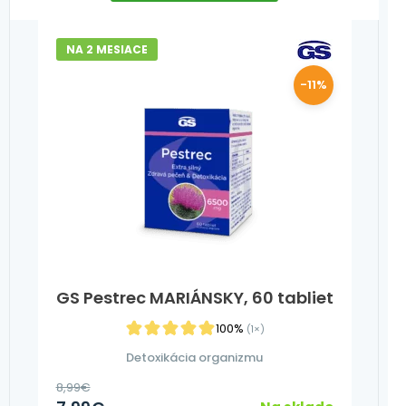
NA 2 MESIACE
-11%
GS Pestrec MARIÁNSKY, 60 tabliet
100%
(1×)
Detoxikácia organizmu
8,99
€