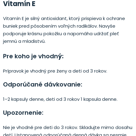
Vitamín E
Vitamín E je silný antioxidant, ktorý prispieva k ochrane
buniek pred pôsobením voľných radikálov. Navyše
podporuje krásnu pokožku a napomáha udržať pleť
jemnú a mladistvú.
Pre koho je vhodn
ý:
Prípravok je vhodný pre ženy a deti od 3 rokov.
Odporúčané dávkovanie:
1–2 kapsuly denne, deti od 3 rokov 1 kapsula denne.
Upozornenie:
Nie je vhodné pre deti do 3 rokov. Skladujte mimo dosahu
detí. Ustanovená odporúčaná denná dávka sa nesmie