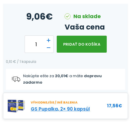
9,06
€
Na sklade
Vaša cena
PRIDAŤ DO KOŠÍKA
0,10 € / 1 kapsula
Nakúpte ešte za
20,01
€
a máte
dopravu
zadarmo
VÝHODNEJŠIE / INÉ BALENIA
17,56
€
GS Pupalka, 2× 90 kapsúl