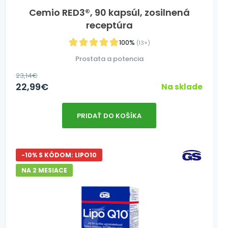
Cemio RED3®, 90 kapsúl, zosilnená
receptúra
100%
(13×)
Prostata a potencia
23,14
€
22,99
€
Na sklade
PRIDAŤ DO KOŠÍKA
-10% S KÓDOM: LIPO10
NA 2 MESIACE