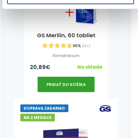
GS Merilin, 60 tabliet
95%
(12×)
Klimaktérium
20,89
€
Na sklade
PRIDAŤ DO KOŠÍKA
DOPRAVA ZADARMO
NA 2 MESIACE