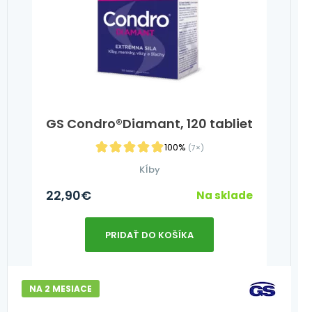
GS Condro®Diamant, 120 tabliet
100%
(7×)
Kĺby
22,90
€
Na sklade
PRIDAŤ DO KOŠÍKA
NA 2 MESIACE