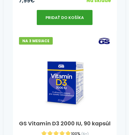
7,99
€
Na sklade
PRIDAŤ DO KOŠÍKA
NA 3 MESIACE
GS Vitamín D3 2000 IU, 90 kapsúl
100%
(6×)