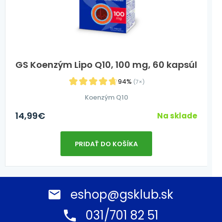
GS Koenzým Lipo Q10, 100 mg, 60 kapsúl
94%
(7×)
Koenzým Q10
14,99
€
Na sklade
PRIDAŤ DO KOŠÍKA
eshop@gsklub.sk
031/701 82 51