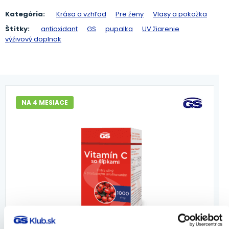
Kategória:
Krása a vzhľad
Pre ženy
Vlasy a pokožka
Štítky:
antioxidant
GS
pupalka
UV žiarenie
výživový doplnok
NA 4 MESIACE