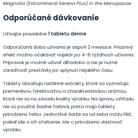
Magnolia (Estromineral Serena Plus) in the Menopause.
Odporúčané dávkovanie
Užívajte pravidelne
1 tabletu denne
.
Odporúčaná doba užívania je aspoň 2 mesiace. Priaznivý
efekt možno očakávať najskôr po 4–6 týždňoch užívania.
Prípravok je možné užívať dlhodobo a nie je nutné
zaraďovať prestávky po uplynutí nejakého času.
Tablety obsahujú rastlinné extrakty, ktoré sa vyznačujú
premenlivou farebnosťou a charakteristickou arómou,
ktoré nie sú na závadu kvality výrobku. Na úpravu vzhľadu
nie sú použité žiadne farbivá, preto majú tablety
prirodzenú farbu. Jednotlivé šarže sa od seba môžu líšiť,
pokiaľ ide o ich sfarbenie. Ide o prirodzenú vlastnosť
výrobku.