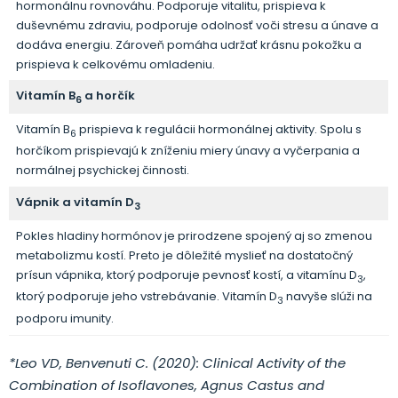
hormonálnu rovnováhu. Podporuje vitalitu, prispieva k
duševnému zdraviu, podporuje odolnosť voči stresu a únave a
dodáva energiu. Zároveň pomáha udržať krásnu pokožku a
prispieva k celkovému omladeniu.
Vitamín B
a horčík
6
Vitamín B
prispieva k regulácii hormonálnej aktivity. Spolu s
6
horčíkom prispievajú k zníženiu miery únavy a vyčerpania a
normálnej psychickej činnosti.
Vápnik a vitamín D
3
Pokles hladiny hormónov je prirodzene spojený aj so zmenou
metabolizmu kostí. Preto je dôležité myslieť na dostatočný
prísun vápnika, ktorý podporuje pevnosť kostí, a vitamínu D
,
3
ktorý podporuje jeho vstrebávanie. Vitamín D
navyše slúži na
3
podporu imunity.
*Leo VD, Benvenuti C. (2020): Clinical Activity of the
Combination of Isoflavones, Agnus Castus and