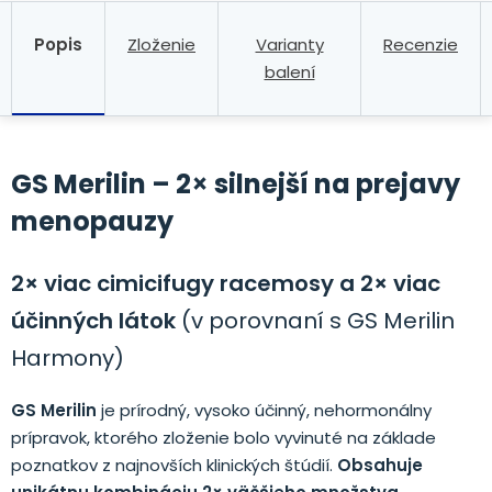
Popis
Zloženie
Varianty
Recenzie
balení
GS Merilin – 2
×
silnejší na prejavy
menopauzy
2× viac cimicifugy racemosy a 2× viac
účinných látok
(v porovnaní s GS Merilin
Harmony)
GS Merilin
je prírodný, vysoko účinný, nehormonálny
prípravok, ktorého zloženie bolo vyvinuté na základe
poznatkov z najnovších klinických štúdií.
Obsahuje