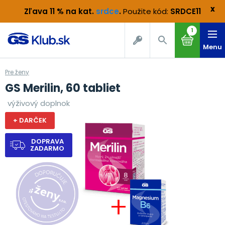
x
Zľava 11 % na kat.
srdce
.
Použite kód:
SRDCE11
1
Menu
Pre ženy
GS Merilin, 60 tabliet
výživový doplnok
+ DARČEK
DOPRAVA
ZADARMO