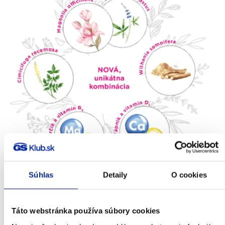
Súhlas
Detaily
O cookies
Cimicifuga racemosa (ploštičník hroznatý)
Táto webstránka používa súbory cookies
Extrakt z rastliny Cimicifuga racemosa je klinicky overená látka,