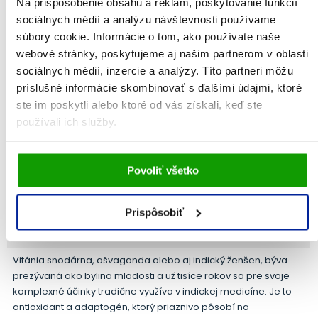
Na prispôsobenie obsahu a reklám, poskytovanie funkcií
u ktorej bola radom kvalitných klinických štúdií potvrdená
sociálnych médií a analýzu návštevnosti používame
vysoká účinnosť na všetky fyziologické javy sprevádzajúce
menopauzu. Mnohými odborníkmi je považovaná za vôbec
súbory cookie. Informácie o tom, ako používate naše
najlepšiu nehormonálnu alternatívu v období klimaktéria.
webové stránky, poskytujeme aj našim partnerom v oblasti
Overená účinná denná dávka, zodpovedajúca 40 mg
sociálnych médií, inzercie a analýzy. Títo partneri môžu
podzemku, je obsiahnutá v jednej tablete.
príslušné informácie skombinovať s ďalšími údajmi, ktoré
ste im poskytli alebo ktoré od vás získali, keď ste
Magnolia officinalis (magnólia lekárska) a Vitex agnus
používali ich služby.
castus (drmek obyčajný)
Magnólia a vitex dopĺňajú silu ploštičníka a rovnako účinne
Vami udelený súhlas bude uchovávaný po dobu jedného
prispievajú k udržaniu komfortu v menopauzálnom období,
Povoliť všetko
roka. Zmenu nastavení Vami odsúhlasených cookies
efektívne prispievajú aj k menštruačnému komfortu. Ich
môžete upraviť v časti stránky
Informácie o cookies
.
účinnosť je doložená klinickou štúdiou z roku 2020, ktorej sa
zúčastnilo 588 žien v menopauze.*
Prispôsobiť
Indický ženšen
– Ašvaganda
Vitánia snodárna, ašvaganda alebo aj indický ženšen, býva
prezývaná ako bylina mladosti a už tisíce rokov sa pre svoje
komplexné účinky tradične využíva v indickej medicíne. Je to
antioxidant a adaptogén, ktorý priaznivo pôsobí na