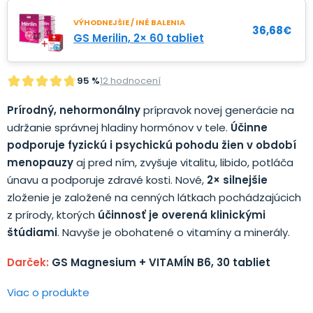
VÝHODNEJŠIE / INÉ BALENIA
36,68
€
GS Merilin, 2× 60 tabliet
95 %
12 hodnocení
Prírodný, nehormonálny
prípravok novej generácie na
udržanie správnej hladiny hormónov v tele.
Účinne
podporuje fyzickú i psychickú pohodu žien v období
menopauzy
aj pred ním, zvyšuje vitalitu, libido, potláča
únavu a podporuje zdravé kosti. Nové,
2× silnejšie
zloženie je založené na cenných látkach pochádzajúcich
z prírody, ktorých
účinnosť je overená klinickými
štúdiami
. Navyše je obohatené o vitamíny a minerály.
Darček:
GS Magnesium + VITAMÍN B6, 30 tabliet
Viac o produkte