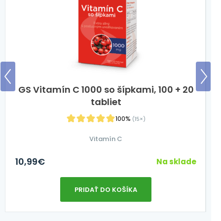
GS Vitamín C 1000 so šípkami, 100 + 20
tabliet
100%
(15×)
Vitamín C
10,99
€
2
Na sklade
PRIDAŤ DO KOŠÍKA