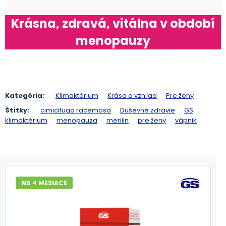
Krásna, zdravá, vitálna v období
menopauzy
Kategória:
Klimaktérium
Krása a vzhľad
Pre ženy
Štítky:
cimicifuga racemosa
Duševné zdravie
GS
klimaktérium
menopauza
merilin
pre ženy
vápnik
NA 4 MESIACE