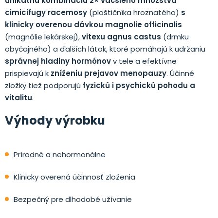
unikátnu kombináciu 2× väčšieho množstva
cimicifugy racemosy
(ploštičníka hroznatého)
s
klinicky overenou dávkou magnolie officinalis
(magnólie lekárskej),
vitexu agnus castus
(drmku
obyčajného) a ďalších látok, ktoré pomáhajú k udržaniu
správnej hladiny hormónov
v tele a efektívne
prispievajú k
zníženiu prejavov menopauzy
. Účinné
zložky tiež podporujú
fyzickú i psychickú pohodu a
vitalitu
.
Výhody výrobku
Prírodné a nehormonálne
Klinicky overená účinnosť zloženia
Bezpečný pre dlhodobé užívanie