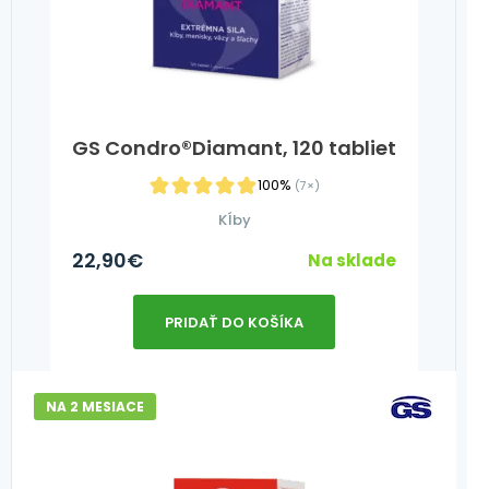
GS Condro®Diamant, 120 tabliet
100%
(7×)
Kĺby
22,90
€
Na sklade
PRIDAŤ DO KOŠÍKA
NA 2 MESIACE