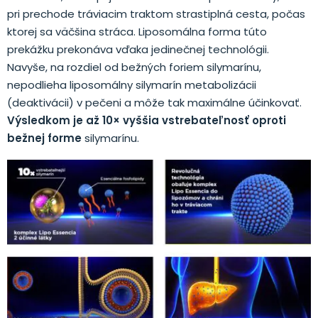
pri prechode tráviacim traktom strastiplná cesta, počas
ktorej sa väčšina stráca. Liposomálna forma túto
prekážku prekonáva vďaka jedinečnej technológii.
Navyše, na rozdiel od bežných foriem silymarínu,
nepodlieha liposomálny silymarín metabolizácii
(deaktivácii) v pečeni a môže tak maximálne účinkovať.
Výsledkom je až 10× vyššia vstrebateľnosť oproti
bežnej forme
silymarínu.