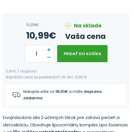
11,29
€
Na sklade
10,99
€
Vaša cena
PRIDAŤ DO KOŠÍKA
0,18 € / 1 kapsula
Najnižšia cena za posledných 30 dní: 10,99 €
Nakúpte ešte za
18,01
€
a máte
dopravu
zadarmo
Dvojnásobná sila 2 účinných látok pre zdravú pečeň a
detoxikáciu. Obsahuje lipozomálny komplex Lipo Essencia