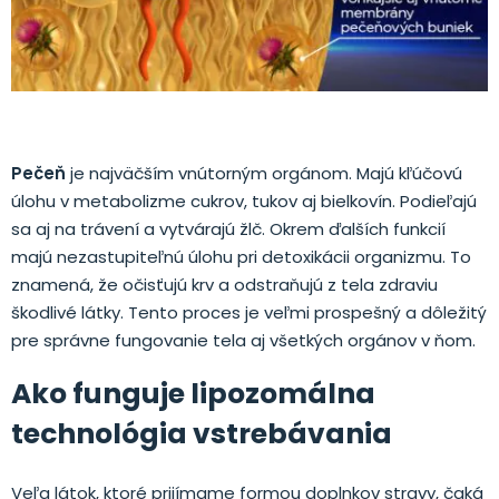
.
Pečeň
je najväčším vnútorným orgánom. Majú kľúčovú
úlohu v metabolizme cukrov, tukov aj bielkovín. Podieľajú
sa aj na trávení a vytvárajú žlč. Okrem ďalších funkcií
majú nezastupiteľnú úlohu pri detoxikácii organizmu. To
znamená, že očisťujú krv a odstraňujú z tela zdraviu
škodlivé látky. Tento proces je veľmi prospešný a dôležitý
pre správne fungovanie tela aj všetkých orgánov v ňom.
Ako funguje lipozomálna
technológia vstrebávania
Veľa látok, ktoré prijímame formou doplnkov stravy, čaká