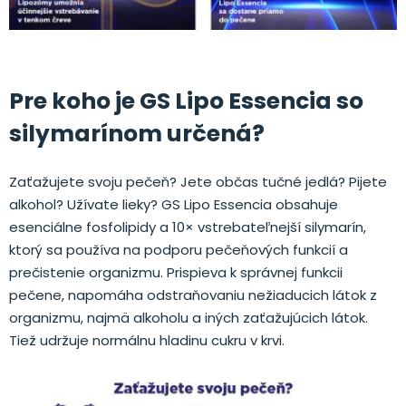
.
Pre koho je GS Lipo Essencia so
silymarínom určená?
Zaťažujete svoju pečeň? Jete občas tučné jedlá? Pijete
alkohol? Užívate lieky? GS Lipo Essencia obsahuje
esenciálne fosfolipidy a 10× vstrebateľnejší silymarín,
ktorý sa používa na podporu pečeňových funkcií a
prečistenie organizmu. Prispieva k správnej funkcii
pečene, napomáha odstraňovaniu nežiaducich látok z
organizmu, najmä alkoholu a iných zaťažujúcich látok.
Tiež udržuje normálnu hladinu cukru v krvi.