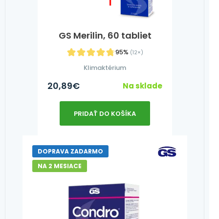
GS Merilin, 60 tabliet
95%
(12×)
Klimaktérium
20,89
€
Na sklade
PRIDAŤ DO KOŠÍKA
DOPRAVA ZADARMO
NA 2 MESIACE