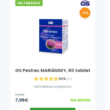
NA 2 MESIACE
-11%
GS Pestrec MARIÁNSKY, 60 tabliet
100%
(1×)
Detoxikácia organizmu
8,99
€
7,99
€
Na sklade