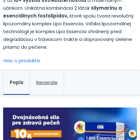
s až
10× vyššou vstrebateľnosťou
a maximálnym
účinkom. Unikátna kombinácia 2 látok
silymarínu a
esenciálnych fosfolipidov,
ktoré spolu tvoria revolučný
lipozomálny komplex Lipo Essencia. Vďaka lipozomálnej
technológii je komplex Lipo Essencia chránený pred
degradáciou v tráviacom trakte a dopravovaný cielene
priamo do pečene.
Viac o produkte
Popis
Recenzie