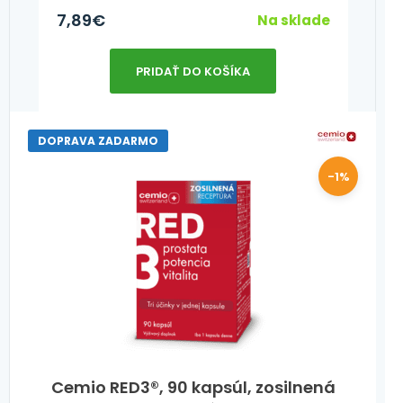
7,89
€
Na sklade
PRIDAŤ DO KOŠÍKA
DOPRAVA ZADARMO
-1%
Cemio RED3®, 90 kapsúl, zosilnená