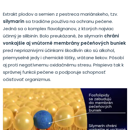
Extrakt plodov a semien z pestreca mariánskeho, tzv.
silymarín
sa tradične používa na ochranu pečene.
Jedná sa o komplex flavolignanov, z ktorých najviac
účinný je silibinín. Bolo preukázané, že silymarín
chráni
vonkajšie aj vnútorné membrány pečeňových buniek
pred nepriaznivými účinkami škodlivín ako sú alkohol,
priemyselné jedy i chemické látky, vrátane liekov. Pôsobí
aj proti negatívnemu oxidačnému stresu. Prispieva tak k
správnej funkcii pečene a podporuje schopnosť
očisťovať organizmus.