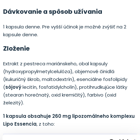
Dávkovanie a spôsob užívania
1 kapsula denne. Pre vyšší účinok je možné zvýšiť na 2
kapsule denne.
Zloženie
Extrakt z pestreca mariánskeho, obal kapsuly
(hydroxypropylmetylcelulóza), objemové činidlá
(kukuričný škrob, maltodextrín), esenciálne fosfolipidy
(
sójový
lecitín, fosfatidylcholín), protihrudkujúce látky
(stearan horečnatý, oxid kremičitý), farbivo (oxid
železitý).
1 kapsula obsahuje 260 mg lipozomálneho komplexu
Lipo Essencia
, z toho:
Výživová zložka
V 1 kapsule
V 2 kapsulách