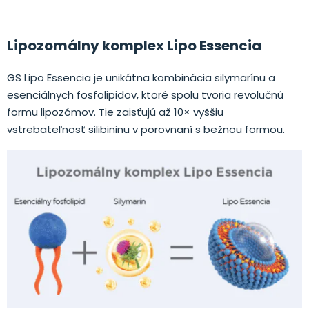
Lipozomálny komplex Lipo Essencia
GS Lipo Essencia je unikátna kombinácia silymarínu a
esenciálnych fosfolipidov, ktoré spolu tvoria revolučnú
formu lipozómov. Tie zaisťujú až 10× vyššiu
vstrebateľnosť silibininu v porovnaní s bežnou formou.