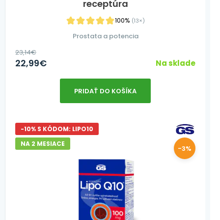
receptúra
100%
(13×)
Prostata a potencia
23,14
€
22,99
€
Na sklade
PRIDAŤ DO KOŠÍKA
-10% S KÓDOM: LIPO10
NA 2 MESIACE
-3%