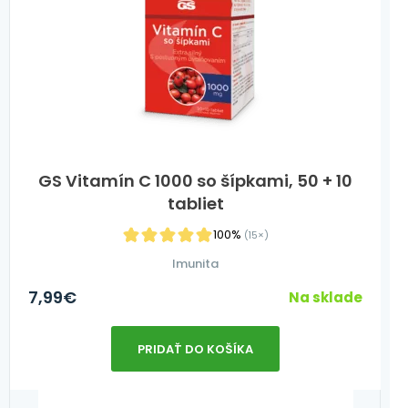
GS Vitamín C 1000 so šípkami, 50 + 10
tabliet
100%
(15×)
Imunita
7,99
€
Na sklade
PRIDAŤ DO KOŠÍKA