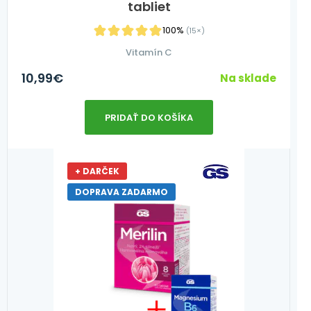
tabliet
100%
(15×)
Vitamín C
10,99
€
Na sklade
PRIDAŤ DO KOŠÍKA
+ DARČEK
DOPRAVA ZADARMO