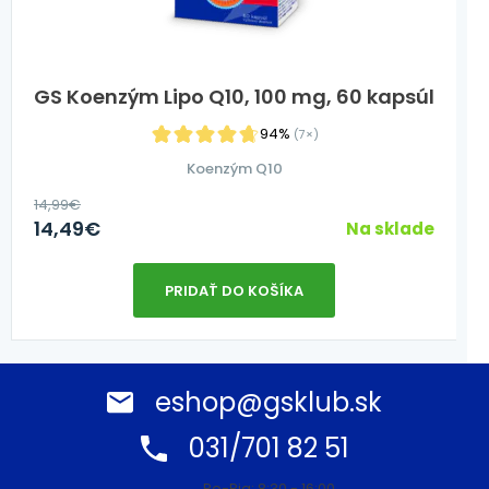
GS Koenzým Lipo Q10, 100 mg, 60 kapsúl
94%
(7×)
Koenzým Q10
14,99
€
14,49
€
Na sklade
PRIDAŤ DO KOŠÍKA
eshop@gsklub.sk
031/701 82 51
Po-Pia: 8:30 - 16:00