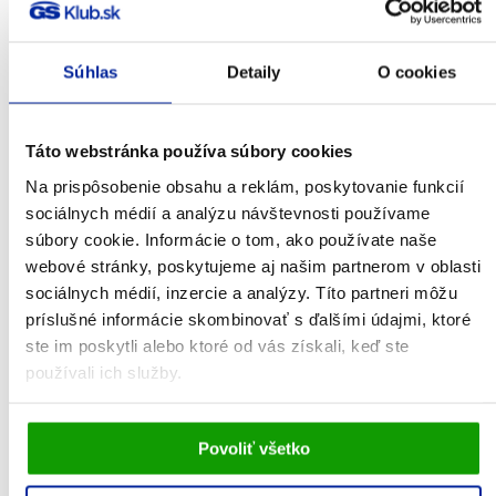
Pestrec
mariánsky (vo
Súhlas
Detaily
O cookies
forme silymarínu
–
3250 mg
6500 mg
Táto webstránka používa súbory cookies
extraktu zo
semien 25 : 1; 80
(130 mg)
(260 mg)
Na prispôsobenie obsahu a reklám, poskytovanie funkcií
% flavolignanov,
sociálnych médií a analýzu návštevnosti používame
33 % silibinínu
súbory cookie. Informácie o tom, ako používate naše
webové stránky, poskytujeme aj našim partnerom v oblasti
A/B)
sociálnych médií, inzercie a analýzy. Títo partneri môžu
Esenciálne
príslušné informácie skombinovať s ďalšími údajmi, ktoré
110 mg
220 mg
fosfolipidy
ste im poskytli alebo ktoré od vás získali, keď ste
používali ich služby.
.
Vami udelený súhlas bude uchovávaný po dobu jedného
Video
Povoliť všetko
roka. Zmenu nastavení Vami odsúhlasených cookies
môžete upraviť v časti stránky
Informácie o cookies
.