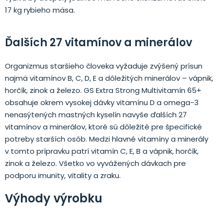
17 kg rybieho mäsa.
Ďalších 27 vitamínov a minerálov
Organizmus staršieho človeka vyžaduje zvýšený prísun
najmä vitamínov B, C, D, E a dôležitých minerálov – vápnik,
horčík, zinok a železo. GS Extra Strong Multivitamín 65+
obsahuje okrem vysokej dávky vitamínu D a omega-3
nenasýtených mastných kyselín navyše ďalších 27
vitamínov a minerálov, ktoré sú dôležité pre špecifické
potreby starších osôb. Medzi hlavné vitamíny a minerály
v tomto prípravku patrí vitamín C, E, B a vápnik, horčík,
zinok a železo. Všetko vo vyvážených dávkach pre
podporu imunity, vitality a zraku.
Výhody výrobku