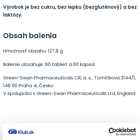
Výrobok je bez cukru, bez lepku (bezgluténový) a bez
laktózy.
Obsah balenia
Hmotnosť obsahu: 127,8 g
Balenie obsahuje: 60 tabliet a 60 kapsúl
Green-Swan Pharmaceuticals CR, a. s., Tomíčkova 2144/1,
148 00 Praha 4, Česko
V spolupráci s Green-Swan Pharmaceuticals Ltd, England
Kategória:
Imunita
Minerály
Multivitamíny
Srdce
Vitamín D
Zinok
Štítky:
biotín
cholesterol
DHA a EPA
horčík