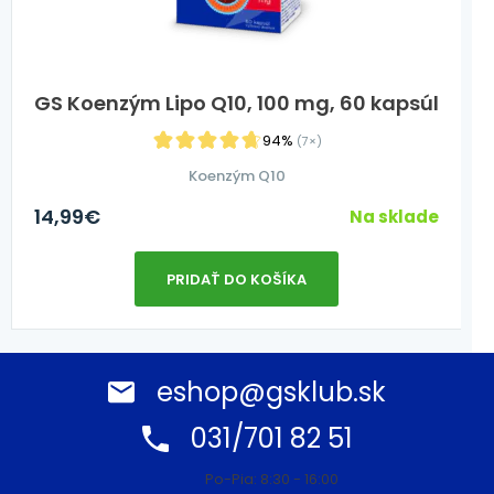
GS Koenzým Lipo Q10, 100 mg, 60 kapsúl
94%
(7×)
Koenzým Q10
14,99
€
Na sklade
PRIDAŤ DO KOŠÍKA
eshop@gsklub.sk
031/701 82 51
Po-Pia: 8:30 - 16:00