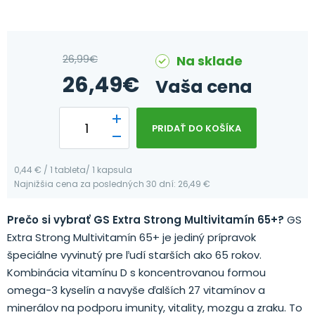
26,99
€
Na sklade
26,49
€
Vaša cena
PRIDAŤ DO KOŠÍKA
0,44 € / 1 tableta/ 1 kapsula
Najnižšia cena za posledných 30 dní: 26,49 €
Prečo si vybrať GS Extra Strong Multivitamín 65+?
GS
Extra Strong Multivitamín 65+ je jediný prípravok
špeciálne vyvinutý pre ľudí starších ako 65 rokov.
Kombinácia vitamínu D s koncentrovanou formou
omega-3 kyselín a navyše ďalších 27 vitamínov a
minerálov na podporu imunity, vitality, mozgu a zraku. To