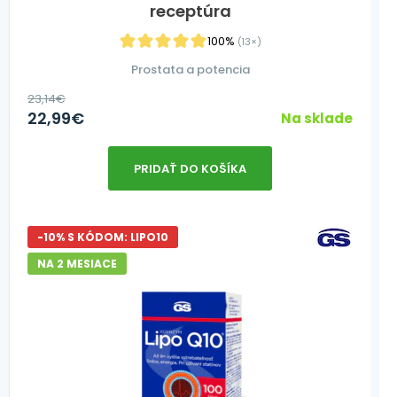
receptúra
100%
(13×)
Prostata a potencia
23,14
€
22,99
€
Na sklade
PRIDAŤ DO KOŠÍKA
-10% S KÓDOM: LIPO10
NA 2 MESIACE