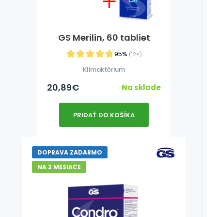
GS Merilin, 60 tabliet
95%
(12×)
Klimaktérium
20,89
€
Na sklade
PRIDAŤ DO KOŠÍKA
DOPRAVA ZADARMO
NA 2 MESIACE