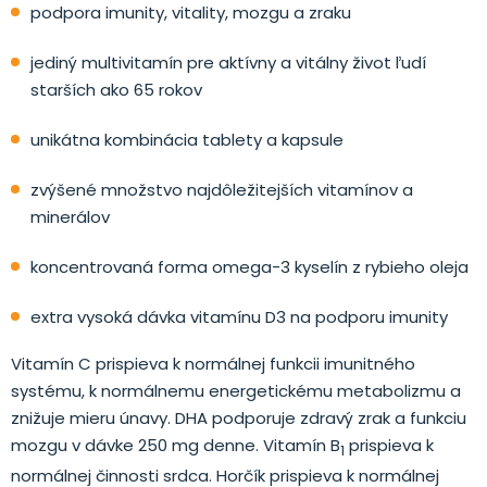
podpora imunity, vitality, mozgu a zraku
jediný multivitamín pre aktívny a vitálny život ľudí
starších ako 65 rokov
unikátna kombinácia tablety a kapsule
zvýšené množstvo najdôležitejších vitamínov a
minerálov
koncentrovaná forma omega-3 kyselín z rybieho oleja
extra vysoká dávka vitamínu D3 na podporu imunity
Vitamín C prispieva k normálnej funkcii imunitného
systému, k normálnemu energetickému metabolizmu a
znižuje mieru únavy. DHA podporuje zdravý zrak a funkciu
mozgu v dávke 250 mg denne. Vitamín B
prispieva k
1
normálnej činnosti srdca. Horčík prispieva k normálnej