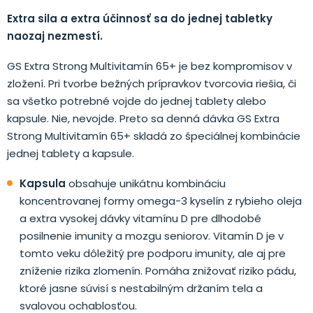
Extra sila a extra účinnosť sa do jednej tabletky
naozaj nezmestí.
GS Extra Strong Multivitamín 65+ je bez kompromisov v
zložení. Pri tvorbe bežných prípravkov tvorcovia riešia, či
sa všetko potrebné vojde do jednej tablety alebo
kapsule. Nie, nevojde. Preto sa denná dávka GS Extra
Strong Multivitamín 65+ skladá zo špeciálnej kombinácie
jednej tablety a kapsule.
Kapsula
obsahuje unikátnu kombináciu
koncentrovanej formy omega-3 kyselín z rybieho oleja
a extra vysokej dávky vitamínu D pre dlhodobé
posilnenie imunity a mozgu seniorov. Vitamín D je v
tomto veku dôležitý pre podporu imunity, ale aj pre
zníženie rizika zlomenín. Pomáha znižovať riziko pádu,
ktoré jasne súvisí s nestabilným držaním tela a
svalovou ochablosťou.