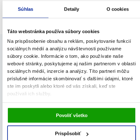
kyselina listová
omega 3
stres
únava
vápnik
Vitamín A
Súhlas
Detaily
O cookies
vitamín E
železo
zinok
Táto webstránka používa súbory cookies
Na prispôsobenie obsahu a reklám, poskytovanie funkcií
sociálnych médií a analýzu návštevnosti používame
NA 4 MESIACE
súbory cookie. Informácie o tom, ako používate naše
webové stránky, poskytujeme aj našim partnerom v oblasti
sociálnych médií, inzercie a analýzy. Títo partneri môžu
príslušné informácie skombinovať s ďalšími údajmi, ktoré
ste im poskytli alebo ktoré od vás získali, keď ste
používali ich služby.
Vami udelený súhlas bude uchovávaný po dobu jedného
Povoliť všetko
roka. Zmenu nastavení Vami odsúhlasených cookies
môžete upraviť v časti stránky
Informácie o cookies
.
Prispôsobiť
GS Vitamín C 1000 so šípkami, 100 + 20