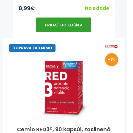
8,99
€
Na sklade
PRIDAŤ DO KOŠÍKA
DOPRAVA ZADARMO
-1%
Cemio RED3®, 90 kapsúl, zosilnená