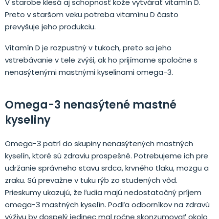
V starobe klesá aj schopnosť kože vytvárať vitamín D.
Preto v staršom veku potreba vitamínu D často
prevyšuje jeho produkciu.
Vitamín D je rozpustný v tukoch, preto sa jeho
vstrebávanie v tele zvýši, ak ho prijímame spoločne s
nenasýtenými mastnými kyselinami omega-3.
Omega-3 nenasýtené mastné
kyseliny
Omega-3 patrí do skupiny nenasýtených mastných
kyselín, ktoré sú zdraviu prospešné. Potrebujeme ich pre
udržanie správneho stavu srdca, krvného tlaku, mozgu a
zraku. Sú prevažne v tuku rýb zo studených vôd.
Prieskumy ukazujú, že ľudia majú nedostatočný príjem
omega-3 mastných kyselín. Podľa odborníkov na zdravú
výživu by dospelý jedinec mal ročne skonzumovať okolo