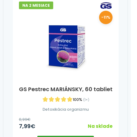
NA 2 MESIACE
-11%
GS Pestrec MARIÁNSKY, 60 tabliet
100%
(1×)
Detoxikácia organizmu
8,99
€
7,99
€
Na sklade