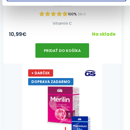
tabliet
100%
(15×)
Vitamín C
10,99
€
Na sklade
PRIDAŤ DO KOŠÍKA
+ DARČEK
DOPRAVA ZADARMO