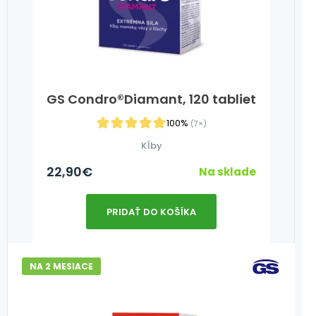
GS Condro®Diamant, 120 tabliet
100%
(7×)
Kĺby
22,90
€
Na sklade
PRIDAŤ DO KOŠÍKA
NA 2 MESIACE