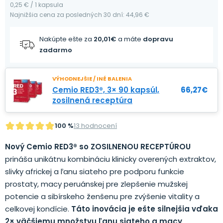
0,25 € / 1 kapsula
Najnižšia cena za posledných 30 dní: 44,96 €
Nakúpte ešte za
20,01
€
a máte
dopravu
zadarmo
VÝHODNEJŠIE / INÉ BALENIA
Cemio RED3®, 3× 90 kapsúl,
66,27
€
zosilnená receptúra
100 %
13 hodnocení
Nový Cemio RED3® so ZOSILNENOU RECEPTÚROU
prináša unikátnu kombináciu klinicky overených extraktov,
slivky africkej a ľanu siateho pre podporu funkcie
prostaty, macy peruánskej pre zlepšenie mužskej
potencie a sibírskeho ženšenu pre zvýšenie vitality a
celkovej kondície.
Táto inovácia je ešte silnejšia vďaka
2× väčšiemu množstvu ľanu siateho a macy