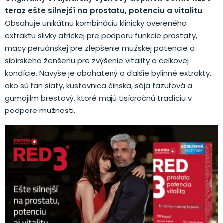
teraz ešte silnejší na prostatu, potenciu a vitalitu
.
Obsahuje unikátnu kombináciu klinicky overeného
extraktu slivky africkej pre podporu funkcie prostaty,
macy peruánskej pre zlepšenie mužskej potencie a
sibírskeho ženšenu pre zvýšenie vitality a celkovej
kondície. Navyše je obohatený o ďalšie bylinné extrakty,
ako sú ľan siaty, kustovnica čínska, sója fazuľová a
gumojilm brestový, ktoré majú tisícročnú tradíciu v
podpore mužnosti.