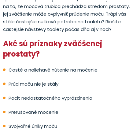
na to, že močová trubica prechádza stredom prostaty,
jej zväčšenie môže ovplyvniť prúdenie moču. Trápi vás
stále častejšie nutkavá potreba na toaletu? Riešite
častejšie návštevy toalety počas dňa aj v noci?
Aké sú príznaky zväčšenej
prostaty?
Časté a naliehavé nútenie na močenie
Prúd moču nie je stály
Pocit nedostatočného vyprázdnenia
Prerušované močenie
Svojvoľné úniky moču