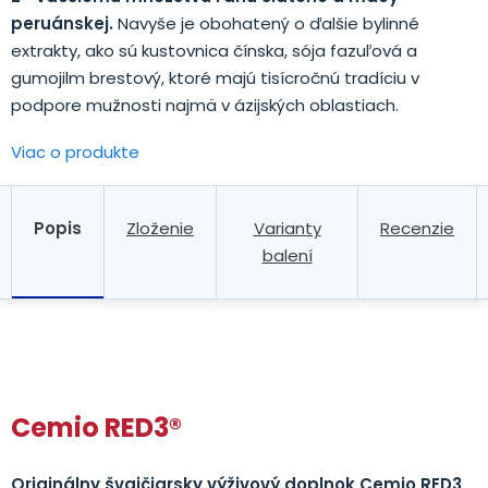
peruánskej.
Navyše je obohatený o ďalšie bylinné
extrakty, ako sú kustovnica čínska, sója fazuľová a
gumojilm brestový, ktoré majú tisícročnú tradíciu v
podpore mužnosti najmä v ázijských oblastiach.
Viac o produkte
Popis
Zloženie
Varianty
Recenzie
balení
.
Cemio RED3®
Originálny švajčiarsky výživový doplnok Cemio RED3