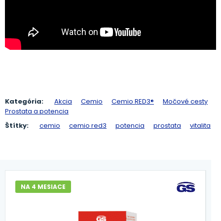
Kategória:
Akcia
Cemio
Cemio RED3®
Močové cesty
Prostata a potencia
Štítky:
cemio
cemio red3
potencia
prostata
vitalita
NA 4 MESIACE