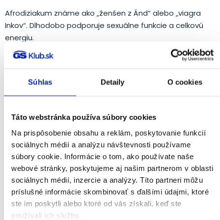
Afrodiziakum známe ako „ženšen z Ánd“ alebo „viagra
Inkov“. Dlhodobo podporuje sexuálne funkcie a celkovú
energiu.
Súhlas
Detaily
O cookies
Táto webstránka používa súbory cookies
Na prispôsobenie obsahu a reklám, poskytovanie funkcií
sociálnych médií a analýzu návštevnosti používame
súbory cookie. Informácie o tom, ako používate naše
webové stránky, poskytujeme aj našim partnerom v oblasti
Sibírsky ženšen
sociálnych médií, inzercie a analýzy. Títo partneri môžu
príslušné informácie skombinovať s ďalšími údajmi, ktoré
Podporuje imunitný systém, vďaka čomu sa organizmus
ste im poskytli alebo ktoré od vás získali, keď ste
lepšie adaptuje voči vonkajším vplyvom a je odolnejší a
používali ich služby.
vitálnejší. Účinky sibírskeho ženšenu boli preukázané