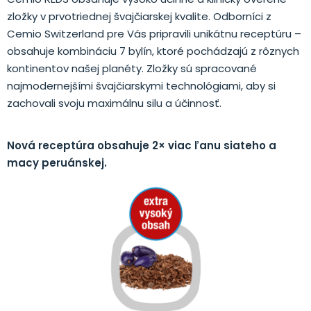
zložky v prvotriednej švajčiarskej kvalite. Odborníci z
Cemio Switzerland pre Vás pripravili unikátnu receptúru –
obsahuje kombináciu 7 bylín, ktoré pochádzajú z rôznych
kontinentov našej planéty. Zložky sú spracované
najmodernejšími švajčiarskymi technológiami, aby si
zachovali svoju maximálnu silu a účinnosť.
Nová receptúra ​​obsahuje 2× viac ľanu siateho a
macy peruánskej.