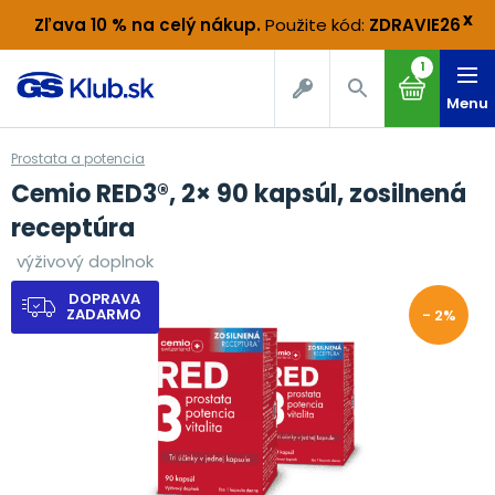
x
Zľava 10 % na celý nákup
.
Použite kód:
ZDRAVIE26
1
Menu
Prostata a potencia
Cemio RED3®, 2× 90 kapsúl, zosilnená
receptúra
výživový doplnok
DOPRAVA
ZADARMO
- 2%