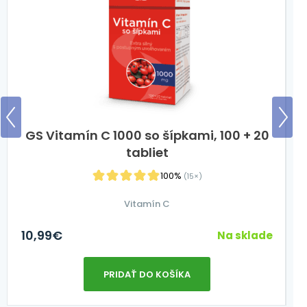
GS Vitamín C 1000 so šípkami, 100 + 20
tabliet
100%
(15×)
Vitamín C
10,99
€
2
Na sklade
PRIDAŤ DO KOŠÍKA