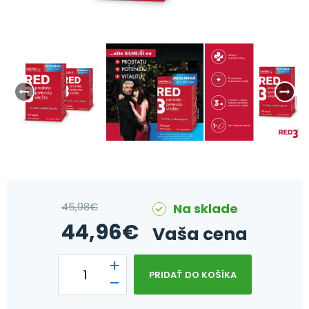
45,98
€
Na sklade
44,96
€
Vaša cena
PRIDAŤ DO KOŠÍKA