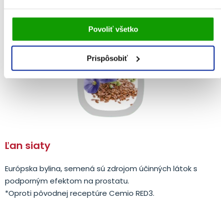
klinickými štúdiami.
Vami udelený súhlas bude uchovávaný po dobu jedného
Povoliť všetko
roka. Zmenu nastavení Vami odsúhlasených cookies
môžete upraviť v časti stránky
Informácie o cookies
.
Prispôsobiť
Ľan siaty
Európska bylina, semená sú zdrojom účinných látok s
podporným efektom na prostatu.
*Oproti pôvodnej receptúre Cemio RED3.