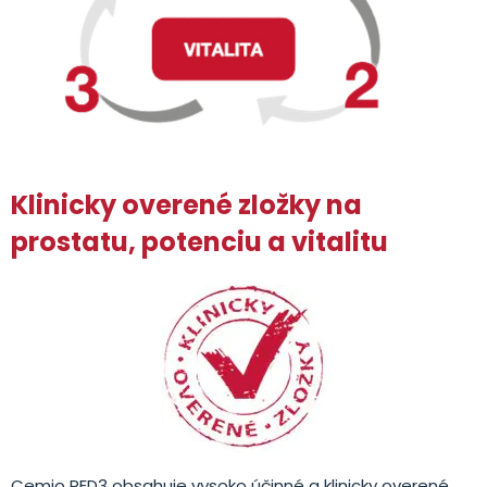
Klinicky overené zložky na
prostatu, potenciu a vitalitu
Cemio RED3 obsahuje vysoko účinné a klinicky overené