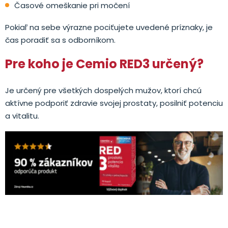
Časové omeškanie pri močení
Pokiaľ na sebe výrazne pociťujete uvedené príznaky, je
čas poradiť sa s odborníkom.
Pre koho je Cemio RED3 určený?
Je určený pre všetkých dospelých mužov, ktorí chcú
aktívne podporiť zdravie svojej prostaty, posilniť potenciu
a vitalitu.