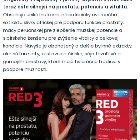
teraz ešte silnejší na prostatu, potenciu a vitalitu
.
Obsahuje unikátnu kombináciu klinicky overeného
extraktu slivky africkej pre podporu funkcie prostaty,
macy peruánskej pre zlepšenie mužskej potencie a
sibírskeho ženšenu pre zvýšenie vitality a celkovej
kondície. Navyše je obohatený o ďalšie bylinné extrakty,
ako sú ľan siaty, kustovnica čínska, sója fazuľová a
gumojilm brestový, ktoré majú tisícročnú tradíciu v
podpore mužnosti.