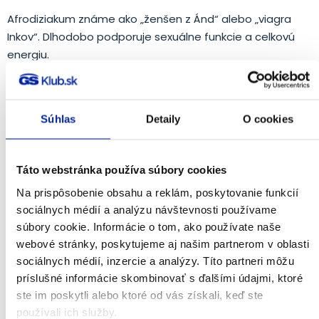
Afrodiziakum známe ako „ženšen z Ánd“ alebo „viagra
Inkov“. Dlhodobo podporuje sexuálne funkcie a celkovú
energiu.
Súhlas
Detaily
O cookies
Táto webstránka používa súbory cookies
Na prispôsobenie obsahu a reklám, poskytovanie funkcií
sociálnych médií a analýzu návštevnosti používame
súbory cookie. Informácie o tom, ako používate naše
webové stránky, poskytujeme aj našim partnerom v oblasti
Sibírsky ženšen
sociálnych médií, inzercie a analýzy. Títo partneri môžu
príslušné informácie skombinovať s ďalšími údajmi, ktoré
Podporuje imunitný systém, vďaka čomu sa organizmus
ste im poskytli alebo ktoré od vás získali, keď ste
lepšie adaptuje voči vonkajším vplyvom a je odolnejší a
používali ich služby.
vitálnejší. Účinky sibírskeho ženšenu boli preukázané