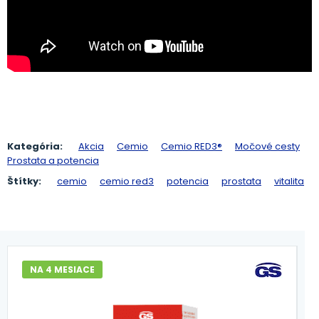
Kategória:
Akcia
Cemio
Cemio RED3®
Močové cesty
Prostata a potencia
Štítky:
cemio
cemio red3
potencia
prostata
vitalita
NA 4 MESIACE