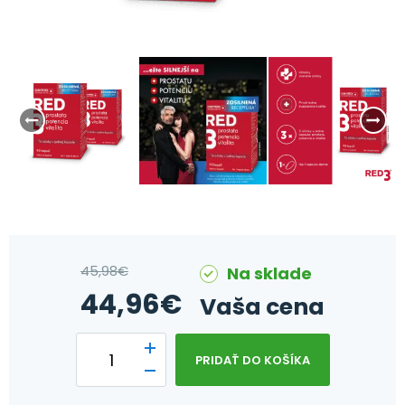
45,98
€
Na sklade
44,96
€
Vaša cena
PRIDAŤ DO KOŠÍKA