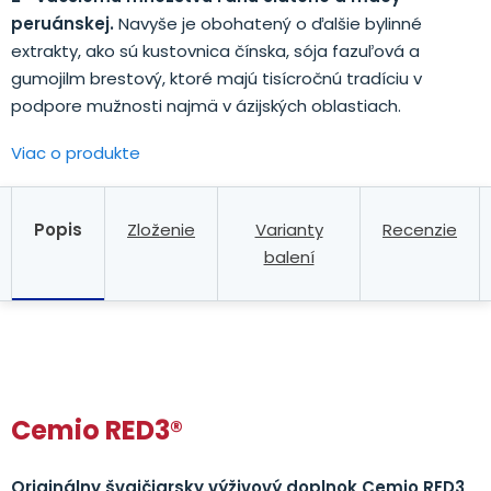
peruánskej.
Navyše je obohatený o ďalšie bylinné
extrakty, ako sú kustovnica čínska, sója fazuľová a
gumojilm brestový, ktoré majú tisícročnú tradíciu v
podpore mužnosti najmä v ázijských oblastiach.
Viac o produkte
Popis
Zloženie
Varianty
Recenzie
balení
.
Cemio RED3®
Originálny švajčiarsky výživový doplnok Cemio RED3