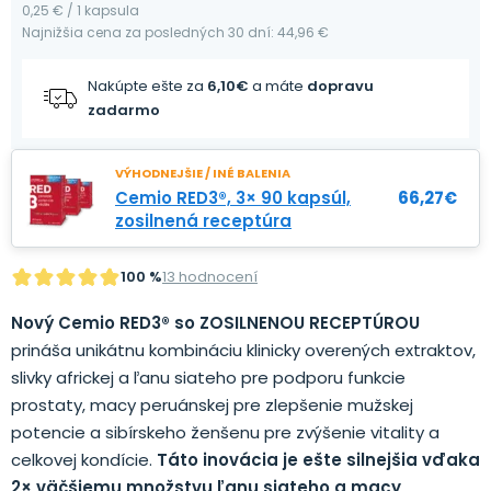
0,25 € / 1 kapsula
Najnižšia cena za posledných 30 dní: 44,96 €
Nakúpte ešte za
6,10
€
a máte
dopravu
zadarmo
VÝHODNEJŠIE / INÉ BALENIA
Cemio RED3®, 3× 90 kapsúl,
66,27
€
zosilnená receptúra
100 %
13 hodnocení
Nový Cemio RED3® so ZOSILNENOU RECEPTÚROU
prináša unikátnu kombináciu klinicky overených extraktov,
slivky africkej a ľanu siateho pre podporu funkcie
prostaty, macy peruánskej pre zlepšenie mužskej
potencie a sibírskeho ženšenu pre zvýšenie vitality a
celkovej kondície.
Táto inovácia je ešte silnejšia vďaka
2× väčšiemu množstvu ľanu siateho a macy