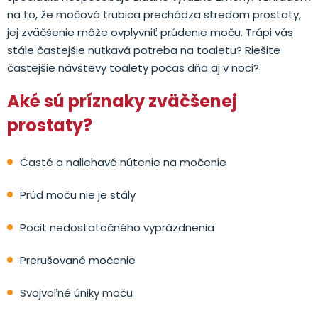
na to, že močová trubica prechádza stredom prostaty,
jej zväčšenie môže ovplyvniť prúdenie moču. Trápi vás
stále častejšie nutkavá potreba na toaletu? Riešite
častejšie návštevy toalety počas dňa aj v noci?
Aké sú príznaky zväčšenej
prostaty?
Časté a naliehavé nútenie na močenie
Prúd moču nie je stály
Pocit nedostatočného vyprázdnenia
Prerušované močenie
Svojvoľné úniky moču