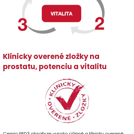
Klinicky overené zložky na
prostatu, potenciu a vitalitu
Cemio RED3 obsahuje vysoko účinné a klinicky overené