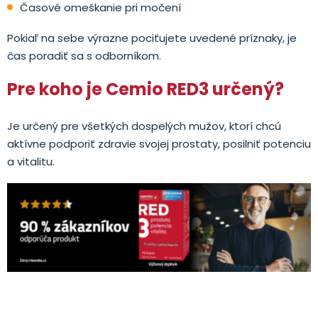
Časové omeškanie pri močení
Pokiaľ na sebe výrazne pociťujete uvedené príznaky, je
čas poradiť sa s odborníkom.
Pre koho je Cemio RED3 určený?
Je určený pre všetkých dospelých mužov, ktorí chcú
aktívne podporiť zdravie svojej prostaty, posilniť potenciu
a vitalitu.