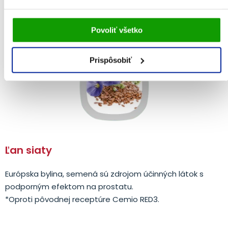
klinickými štúdiami.
Vami udelený súhlas bude uchovávaný po dobu jedného
Povoliť všetko
roka. Zmenu nastavení Vami odsúhlasených cookies
môžete upraviť v časti stránky
Informácie o cookies
.
Prispôsobiť
Ľan siaty
Európska bylina, semená sú zdrojom účinných látok s
podporným efektom na prostatu.
*Oproti pôvodnej receptúre Cemio RED3.