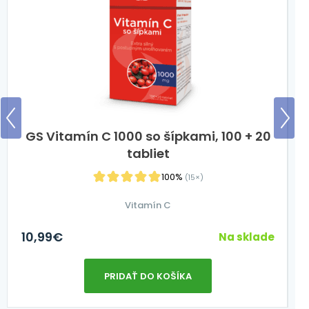
GS Vitamín C 1000 so šípkami, 100 + 20
tabliet
100%
(15×)
Vitamín C
10,99
€
2
Na sklade
PRIDAŤ DO KOŠÍKA