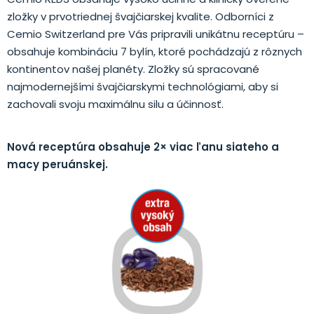
zložky v prvotriednej švajčiarskej kvalite. Odborníci z
Cemio Switzerland pre Vás pripravili unikátnu receptúru –
obsahuje kombináciu 7 bylín, ktoré pochádzajú z rôznych
kontinentov našej planéty. Zložky sú spracované
najmodernejšími švajčiarskymi technológiami, aby si
zachovali svoju maximálnu silu a účinnosť.
Nová receptúra ​​obsahuje 2× viac ľanu siateho a
macy peruánskej.