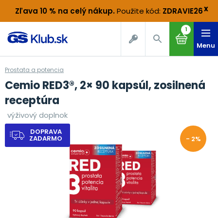
x
Zľava 10 % na celý nákup
.
Použite kód:
ZDRAVIE26
1
Menu
Prostata a potencia
Cemio RED3®, 2× 90 kapsúl, zosilnená
receptúra
výživový doplnok
DOPRAVA
ZADARMO
- 2%