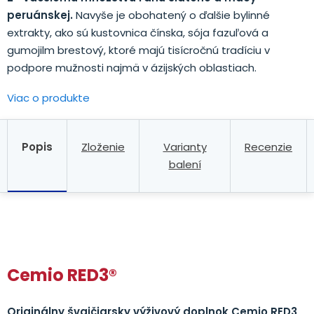
peruánskej.
Navyše je obohatený o ďalšie bylinné
extrakty, ako sú kustovnica čínska, sója fazuľová a
gumojilm brestový, ktoré majú tisícročnú tradíciu v
podpore mužnosti najmä v ázijských oblastiach.
Viac o produkte
Popis
Zloženie
Varianty
Recenzie
balení
.
Cemio RED3®
Originálny švajčiarsky výživový doplnok Cemio RED3