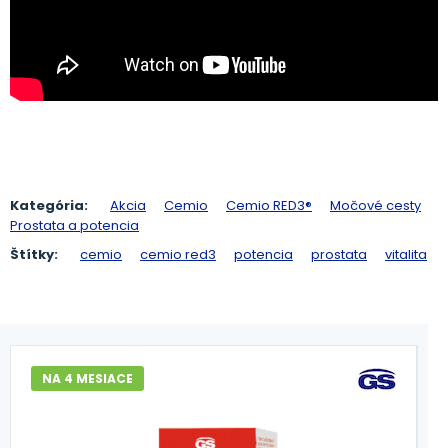
Kategória:
Akcia
Cemio
Cemio RED3®
Močové cesty
Prostata a potencia
Štítky:
cemio
cemio red3
potencia
prostata
vitalita
NA 4 MESIACE