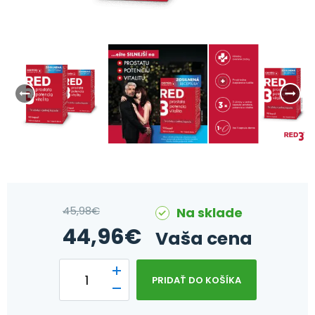
45,98
€
Na sklade
44,96
€
Vaša cena
PRIDAŤ DO KOŠÍKA