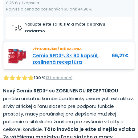
0,25 € / 1 kapsula
Najnižšia cena za posledných 30 dní: 44,96 €
Nakúpte ešte za
10,11
€
a máte
dopravu
zadarmo
VÝHODNEJŠIE / INÉ BALENIA
Cemio RED3®, 3× 90 kapsúl,
66,27
€
zosilnená receptúra
100 %
13 hodnocení
Nový Cemio RED3® so ZOSILNENOU RECEPTÚROU
prináša unikátnu kombináciu klinicky overených extraktov,
slivky africkej a ľanu siateho pre podporu funkcie
prostaty, macy peruánskej pre zlepšenie mužskej
potencie a sibírskeho ženšenu pre zvýšenie vitality a
celkovej kondície.
Táto inovácia je ešte silnejšia vďaka
2× väčšiemu množstvu ľanu siateho a macy