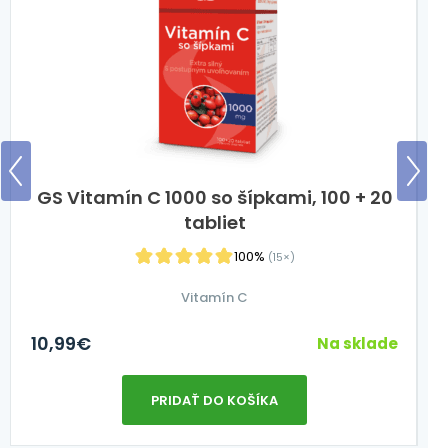
GS Vitamín C 1000 so šípkami, 100 + 20
tabliet
100%
(15×)
Vitamín C
10,99
€
2
Na sklade
PRIDAŤ DO KOŠÍKA