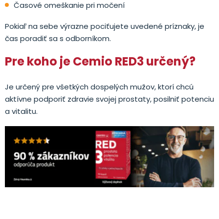
Časové omeškanie pri močení
Pokiaľ na sebe výrazne pociťujete uvedené príznaky, je
čas poradiť sa s odborníkom.
Pre koho je Cemio RED3 určený?
Je určený pre všetkých dospelých mužov, ktorí chcú
aktívne podporiť zdravie svojej prostaty, posilniť potenciu
a vitalitu.