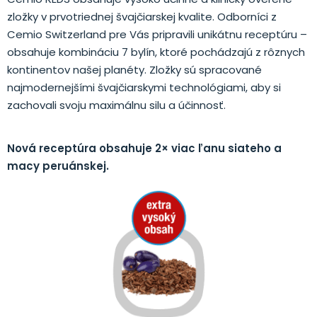
zložky v prvotriednej švajčiarskej kvalite. Odborníci z
Cemio Switzerland pre Vás pripravili unikátnu receptúru –
obsahuje kombináciu 7 bylín, ktoré pochádzajú z rôznych
kontinentov našej planéty. Zložky sú spracované
najmodernejšími švajčiarskymi technológiami, aby si
zachovali svoju maximálnu silu a účinnosť.
Nová receptúra ​​obsahuje 2× viac ľanu siateho a
macy peruánskej.