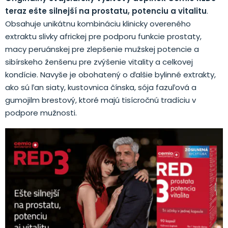
teraz ešte silnejší na prostatu, potenciu a vitalitu
.
Obsahuje unikátnu kombináciu klinicky overeného
extraktu slivky africkej pre podporu funkcie prostaty,
macy peruánskej pre zlepšenie mužskej potencie a
sibírskeho ženšenu pre zvýšenie vitality a celkovej
kondície. Navyše je obohatený o ďalšie bylinné extrakty,
ako sú ľan siaty, kustovnica čínska, sója fazuľová a
gumojilm brestový, ktoré majú tisícročnú tradíciu v
podpore mužnosti.