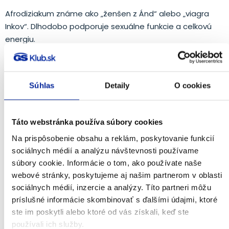
Afrodiziakum známe ako „ženšen z Ánd“ alebo „viagra
Inkov“. Dlhodobo podporuje sexuálne funkcie a celkovú
energiu.
Súhlas
Detaily
O cookies
Táto webstránka používa súbory cookies
Na prispôsobenie obsahu a reklám, poskytovanie funkcií
sociálnych médií a analýzu návštevnosti používame
súbory cookie. Informácie o tom, ako používate naše
webové stránky, poskytujeme aj našim partnerom v oblasti
Sibírsky ženšen
sociálnych médií, inzercie a analýzy. Títo partneri môžu
príslušné informácie skombinovať s ďalšími údajmi, ktoré
Podporuje imunitný systém, vďaka čomu sa organizmus
ste im poskytli alebo ktoré od vás získali, keď ste
lepšie adaptuje voči vonkajším vplyvom a je odolnejší a
používali ich služby.
vitálnejší. Účinky sibírskeho ženšenu boli preukázané