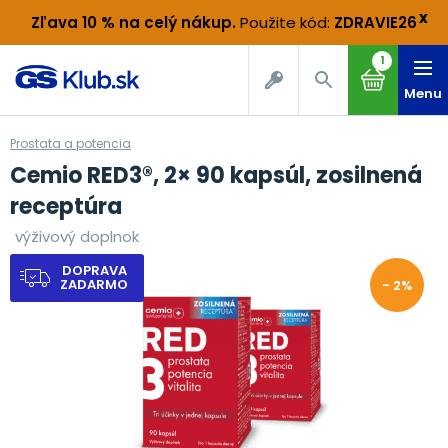
x
Zľava 10 % na celý nákup
.
Použite kód:
ZDRAVIE26
1
Menu
Prostata a potencia
Cemio RED3®, 2× 90 kapsúl, zosilnená
receptúra
výživový doplnok
DOPRAVA
ZADARMO
- 2%