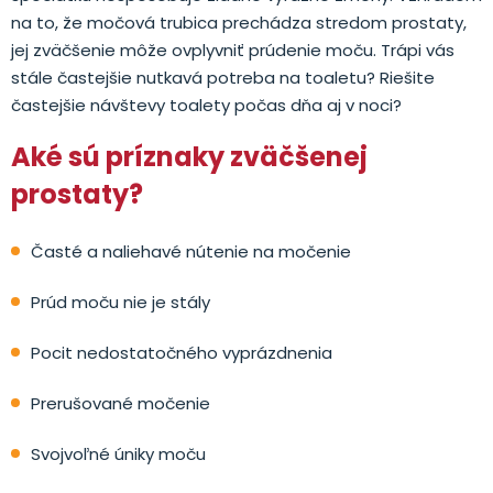
na to, že močová trubica prechádza stredom prostaty,
jej zväčšenie môže ovplyvniť prúdenie moču. Trápi vás
stále častejšie nutkavá potreba na toaletu? Riešite
častejšie návštevy toalety počas dňa aj v noci?
Aké sú príznaky zväčšenej
prostaty?
Časté a naliehavé nútenie na močenie
Prúd moču nie je stály
Pocit nedostatočného vyprázdnenia
Prerušované močenie
Svojvoľné úniky moču