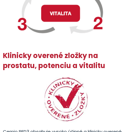
Klinicky overené zložky na
prostatu, potenciu a vitalitu
Cemio RED3 obsahuje vysoko účinné a klinicky overené