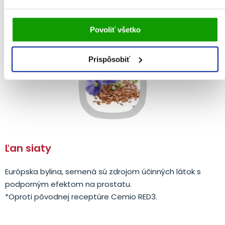
klinickými štúdiami.
Vami udelený súhlas bude uchovávaný po dobu jedného
Povoliť všetko
roka. Zmenu nastavení Vami odsúhlasených cookies
môžete upraviť v časti stránky
Informácie o cookies
.
Prispôsobiť
Ľan siaty
Európska bylina, semená sú zdrojom účinných látok s
podporným efektom na prostatu.
*Oproti pôvodnej receptúre Cemio RED3.