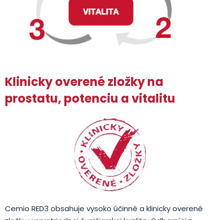
Klinicky overené zložky na
prostatu, potenciu a vitalitu
Cemio RED3 obsahuje vysoko účinné a klinicky overené