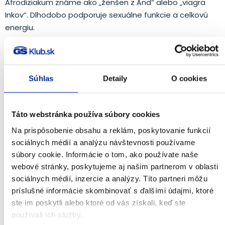
Afrodiziakum známe ako „ženšen z Ánd“ alebo „viagra
Inkov“. Dlhodobo podporuje sexuálne funkcie a celkovú
energiu.
Súhlas
Detaily
O cookies
Táto webstránka používa súbory cookies
Na prispôsobenie obsahu a reklám, poskytovanie funkcií
sociálnych médií a analýzu návštevnosti používame
súbory cookie. Informácie o tom, ako používate naše
Sibírsky ženšen
webové stránky, poskytujeme aj našim partnerom v oblasti
sociálnych médií, inzercie a analýzy. Títo partneri môžu
Podporuje imunitný systém, vďaka čomu sa organizmus
príslušné informácie skombinovať s ďalšími údajmi, ktoré
lepšie adaptuje voči vonkajším vplyvom a je odolnejší a
ste im poskytli alebo ktoré od vás získali, keď ste
vitálnejší. Účinky sibírskeho ženšenu boli preukázané
používali ich služby.