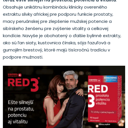
Obsahuje unikátnu kombináciu klinicky overeného
extraktu slivky africkej pre podporu funkcie prostaty,
macy peruánskej pre zlepšenie mužskej potencie a
sibírskeho ženšenu pre zvýšenie vitality a celkovej
kondície. Navyše je obohatený o ďalšie bylinné extrakty,
ako sú ľan siaty, kustovnica čínska, sója fazuľová a
gumojilm brestový, ktoré majú tisícročnú tradíciu v
podpore mužnosti.