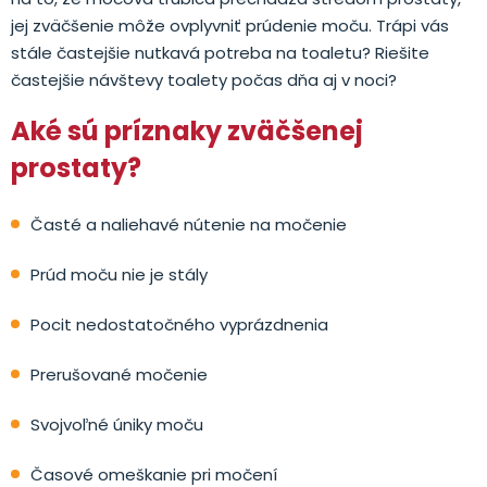
jej zväčšenie môže ovplyvniť prúdenie moču. Trápi vás
stále častejšie nutkavá potreba na toaletu? Riešite
častejšie návštevy toalety počas dňa aj v noci?
Aké sú príznaky zväčšenej
prostaty?
Časté a naliehavé nútenie na močenie
Prúd moču nie je stály
Pocit nedostatočného vyprázdnenia
Prerušované močenie
Svojvoľné úniky moču
Časové omeškanie pri močení