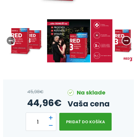
45,98
€
Na sklade
44,96
€
Vaša cena
PRIDAŤ DO KOŠÍKA