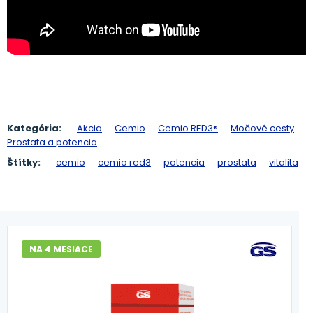
Kategória:
Akcia
Cemio
Cemio RED3®
Močové cesty
Prostata a potencia
Štítky:
cemio
cemio red3
potencia
prostata
vitalita
NA 4 MESIACE