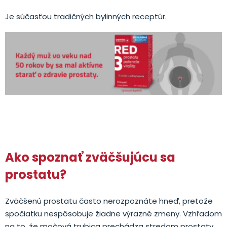
Je súčasťou tradičných bylinných receptúr.
Ako spoznať zväčšujúcu sa
prostatu?
Zväčšenú prostatu často nerozpoznáte hneď, pretože
spočiatku nespôsobuje žiadne výrazné zmeny. Vzhľadom
na to, že močová trubica prechádza stredom prostaty,