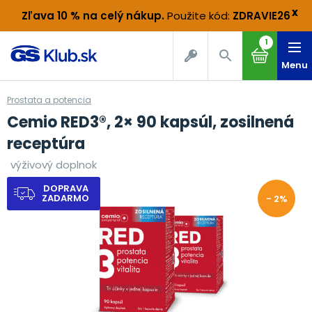
x
Zľava 10 % na celý nákup
.
Použite kód:
ZDRAVIE26
1
Menu
Prostata a potencia
Cemio RED3®, 2× 90 kapsúl, zosilnená
receptúra
výživový doplnok
DOPRAVA
ZADARMO
- 2%