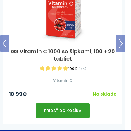
GS Vitamín C 1000 so šípkami, 100 + 20
tabliet
100%
(15×)
Vitamín C
10,99
€
2
Na sklade
PRIDAŤ DO KOŠÍKA