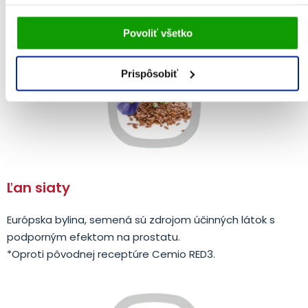
klinickými štúdiami.
Vami udelený súhlas bude uchovávaný po dobu jedného
Povoliť všetko
roka. Zmenu nastavení Vami odsúhlasených cookies
môžete upraviť v časti stránky
Informácie o cookies
.
Prispôsobiť
Ľan siaty
Európska bylina, semená sú zdrojom účinných látok s
podporným efektom na prostatu.
*Oproti pôvodnej receptúre Cemio RED3.