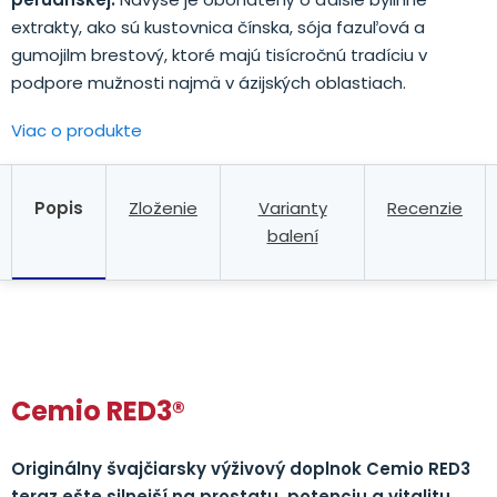
extrakty, ako sú kustovnica čínska, sója fazuľová a
gumojilm brestový, ktoré majú tisícročnú tradíciu v
podpore mužnosti najmä v ázijských oblastiach.
Viac o produkte
Popis
Zloženie
Varianty
Recenzie
balení
.
Cemio RED3®
Originálny švajčiarsky výživový doplnok Cemio RED3
teraz ešte silnejší na prostatu, potenciu a vitalitu
.