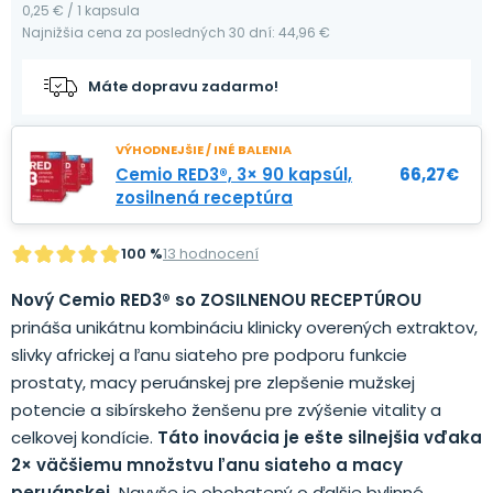
0,25 € / 1 kapsula
Najnižšia cena za posledných 30 dní: 44,96 €
Máte dopravu zadarmo!
VÝHODNEJŠIE / INÉ BALENIA
Cemio RED3®, 3× 90 kapsúl,
66,27
€
zosilnená receptúra
100 %
13 hodnocení
Nový Cemio RED3® so ZOSILNENOU RECEPTÚROU
prináša unikátnu kombináciu klinicky overených extraktov,
slivky africkej a ľanu siateho pre podporu funkcie
prostaty, macy peruánskej pre zlepšenie mužskej
potencie a sibírskeho ženšenu pre zvýšenie vitality a
celkovej kondície.
Táto inovácia je ešte silnejšia vďaka
2× väčšiemu množstvu ľanu siateho a macy
peruánskej.
Navyše je obohatený o ďalšie bylinné