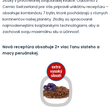
zložky v prvotriednej švajčiarskej kvalite. Odborníci z
Cemio Switzerland pre Vás pripravili unikátnu receptúru –
obsahuje kombináciu 7 bylín, ktoré pochádzajú z rôznych
kontinentov našej planéty. Zložky sú spracované
najmodernejšími švajčiarskymi technológiami, aby si
zachovali svoju maximálnu silu a účinnosť.
Nová receptúra ​​obsahuje 2× viac ľanu siateho a
macy peruánskej.