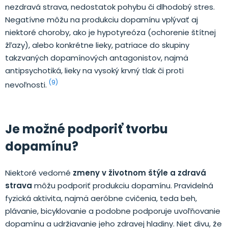
nezdravá strava, nedostatok pohybu či dlhodobý stres.
Negatívne môžu na produkciu dopamínu vplývať aj
niektoré choroby, ako je hypotyreóza (ochorenie štítnej
žľazy), alebo konkrétne lieky, patriace do skupiny
takzvaných dopamínových antagonistov, najmä
antipsychotiká, lieky na vysoký krvný tlak či proti
(9)
nevoľnosti.
Je možné podporiť tvorbu
dopamínu?
Niektoré vedomé
zmeny v životnom štýle a zdravá
strava
môžu podporiť produkciu dopamínu. Pravidelná
fyzická aktivita, najmä aeróbne cvičenia, teda beh,
plávanie, bicyklovanie a podobne podporuje uvoľňovanie
dopamínu a udržiavanie jeho zdravej hladiny. Niet divu, že