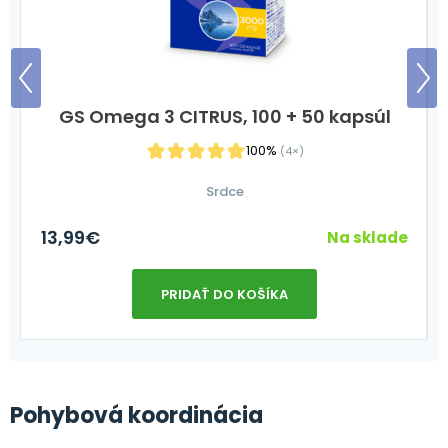
GS Omega 3 CITRUS, 100 + 50 kapsúl
100%
(4×)
Srdce
13,99
€
e
Na sklade
PRIDAŤ DO KOŠÍKA
Pohybová koordinácia