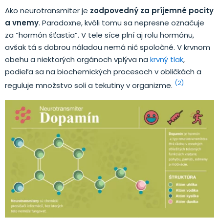
Ako neurotransmiter je
zodpovedný za príjemné pocity
a vnemy
. Paradoxne, kvôli tomu sa nepresne označuje
za “hormón šťastia”. V tele síce plní aj rolu hormónu,
avšak tá s dobrou náladou nemá nič spoločné. V krvnom
obehu a niektorých orgánoch vplýva na
krvný tlak
,
podieľa sa na biochemických procesoch v obličkách a
(2)
reguluje množstvo soli a tekutiny v organizme.