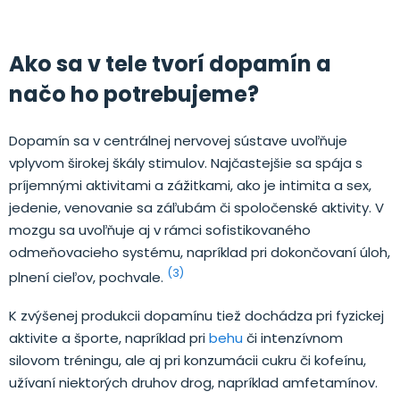
Ako sa v tele tvorí dopamín a
načo ho potrebujeme?
Dopamín sa v centrálnej nervovej sústave uvoľňuje
vplyvom širokej škály stimulov. Najčastejšie sa spája s
príjemnými aktivitami a zážitkami, ako je intimita a sex,
jedenie, venovanie sa záľubám či spoločenské aktivity. V
mozgu sa uvoľňuje aj v rámci sofistikovaného
odmeňovacieho systému, napríklad pri dokončovaní úloh,
(3)
plnení cieľov, pochvale.
K zvýšenej produkcii dopamínu tiež dochádza pri fyzickej
aktivite a športe, napríklad pri
behu
či intenzívnom
silovom tréningu, ale aj pri konzumácii cukru či kofeínu,
užívaní niektorých druhov drog, napríklad amfetamínov.