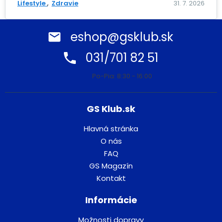
Lifestyle
Zdravie
31. 7. 2026
eshop@gsklub.sk
031/701 82 51
Po-Pia: 8:30 - 16:00
GS Klub.sk
Hlavná stránka
O nás
FAQ
GS Magazín
Kontakt
Informácie
Možnosti dopravy