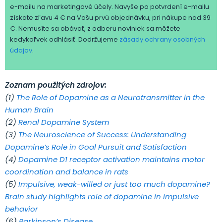
e-mailu na marketingové účely. Navyše po potvrdení e-mailu
získate zľavu 4 € na Vašu prvú objednávku, pri nákupe nad 39
€. Nemusíte sa obávať, z odberu noviniek sa môžete
kedykoľvek odhlásiť. Dodržujeme
zásady ochrany osobných
údajov
.
Zoznam použitých zdrojov:
(1)
The Role of Dopamine as a Neurotransmitter in the
Human Brain
(2)
Renal Dopamine System
(3)
The Neuroscience of Success: Understanding
Dopamine’s Role in Goal Pursuit and Satisfaction
(4)
Dopamine D1 receptor activation maintains motor
coordination and balance in rats
(5)
Impulsive, weak-willed or just too much dopamine?
Brain study highlights role of dopamine in impulsive
behavior
(6)
Parkinson’s Disease