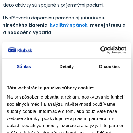
tieto aktivity sú spojené s príjemnými pocitmi.
Uvoľňovaniu dopamínu pomáha aj
pôsobenie
slnečného žiarenia,
kvalitný spánok
, menej stresu a
dlhodobého vypätia.
Vhodné je tiež vyhýbať sa nadmernej konzumácii
alkoholu, užívaniu omamných a psychotropných látok, ale
aj veľkého množstva kofeínu, čo môže viesť k
Súhlas
Detaily
O cookies
dopamínovej nerovnováhe.
Okrem životosprávy podporujú tvorbu dopamínu aj
niektoré látky, ktoré môžeme prijímať zo stravy, alebo
Táto webstránka používa súbory cookies
kvalitných výživových doplnkov.
Na prispôsobenie obsahu a reklám, poskytovanie funkcií
sociálnych médií a analýzu návštevnosti používame
Ginkgo biloba
– v tradičnej ázijskej medicíne sa táto
súbory cookie. Informácie o tom, ako používate naše
“žijúca fosília” používa už tisícročia. Moderný výskum
webové stránky, poskytujeme aj našim partnerom v
naznačuje, že ginkgo pomáha zlepšiť kognitívne
oblasti sociálnych médií, inzercie a analýzy. Títo partneri
funkcie, ale aj produkciu dopamínu zvýšením prietoku
môžu príslušné informácie skombinovať s ďalšími