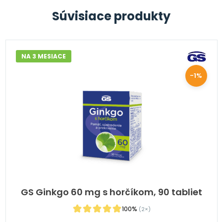
Súvisiace produkty
NA 3 MESIACE
-1%
GS Ginkgo 60 mg s horčíkom, 90 tabliet
100%
(2×)