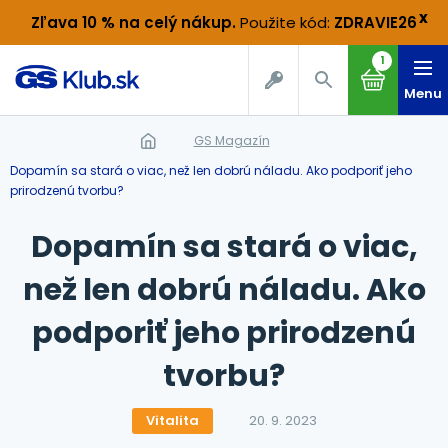
x
Zľava 10 % na celý nákup
.
Použite kód:
ZDRAVIE26
1
Menu
GS Magazín
Dopamín sa stará o viac, než len dobrú náladu. Ako podporiť jeho
prirodzenú tvorbu?
Dopamín sa stará o viac,
než len dobrú náladu. Ako
podporiť jeho prirodzenú
tvorbu?
Vitalita
20. 9. 2023