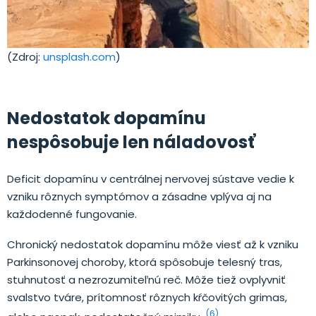
(Zdroj:
unsplash.com
)
Nedostatok dopamínu
nespôsobuje len náladovosť
Deficit dopamínu v centrálnej nervovej sústave vedie k
vzniku rôznych symptómov a zásadne vplýva aj na
každodenné fungovanie.
Chronický nedostatok dopamínu môže viesť až k vzniku
Parkinsonovej choroby, ktorá spôsobuje telesný tras,
stuhnutosť a nezrozumiteľnú reč. Môže tiež ovplyvniť
svalstvo tváre, prítomnosť rôznych kŕčovitých grimas,
(6)