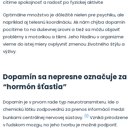
cítime spokojnosť a radosť po fyzickej aktivite
Optimálne množstvo je dôležité nielen pre psychiku, ale
napríklad aj telesnú koordináciu. Ak nám chýba dopamín
pocítime to na duševnej úrovni a tiež sa môžu objaviť
problémy s motorikou a tikmi. Jeho hladinu v organizme
vieme do istej miery ovplyvniť zmenou životného štýlu a
výživy.
Dopamín sa nepresne označuje za
“hormón šťastia”
Dopamín je v prvom rade typ neurotransmiteru. Ide o
chemickú látku zodpovednú za prenos informácií medzi
(1)
bunkami centrálnej nervovej sústavy.
Vzniká prirodzene
v ľudskom mozgu, no jeho tvorbu je možné podporiť.