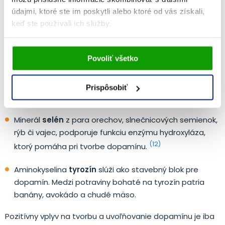
krvi do mozgu a zvýšením citlivosti dopamínových
údajmi, ktoré ste im poskytli alebo ktoré od vás získali,
receptorov. Je k dispozícii v rôznych formách, vrátane
keď ste používali ich služby.
(10)
čajov a výživových doplnkov.
Vami udelený súhlas bude uchovávaný po dobu jedného
Omega-3 mastné kyseliny
– predovšetkým
kyseliny
Povoliť všetko
roka. Zmenu nastavení Vami odsúhlasených cookies
EPA a DHA
z tučných rýb či sóje sú nevyhnutné pre
môžete upraviť v časti stránky
Informácie o cookies
.
funkciu mozgu a podporujú tiež zdravú tvorbu
Prispôsobiť
(11)
dopamínu.
Minerál
selén
z para orechov, slnečnicových semienok,
rýb či vajec, podporuje funkciu enzýmu hydroxyláza,
(12)
ktorý pomáha pri tvorbe dopamínu.
Aminokyselina
tyrozín
slúži ako stavebný blok pre
dopamín. Medzi potraviny bohaté na tyrozín patria
banány, avokádo a chudé mäso.
Pozitívny vplyv na tvorbu a uvoľňovanie dopamínu je iba