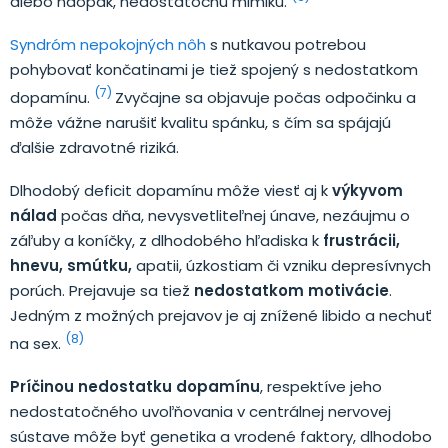
alebo naopak, nedostatočnú mimiku.
Syndróm nepokojných nôh
s nutkavou potrebou
pohybovať končatinami je tiež spojený s nedostatkom
(7)
dopamínu.
Zvyčajne sa objavuje počas odpočinku a
môže vážne narušiť kvalitu spánku, s čím sa spájajú
ďalšie zdravotné riziká.
Dlhodobý deficit dopamínu môže viesť aj k
výkyvom
nálad
počas dňa, nevysvetliteľnej únave, nezáujmu o
záľuby a koníčky, z dlhodobého hľadiska k
frustrácii,
hnevu, smútku,
apatii, úzkostiam či vzniku depresívnych
porúch. Prejavuje sa tiež
nedostatkom motivácie
.
Jedným z možných prejavov je aj znížené libido a nechuť
(8)
na sex.
Príčinou nedostatku dopamínu
, respektíve jeho
nedostatočného uvoľňovania v centrálnej nervovej
sústave môže byť genetika a vrodené faktory, dlhodobo