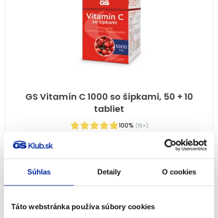
GS Vitamín C 1000 so šípkami, 50 + 10
tabliet
100%
(15×)
Imunita
7,99
€
Na sklade
Súhlas
Detaily
O cookies
PRIDAŤ DO KOŠÍKA
Táto webstránka používa súbory cookies