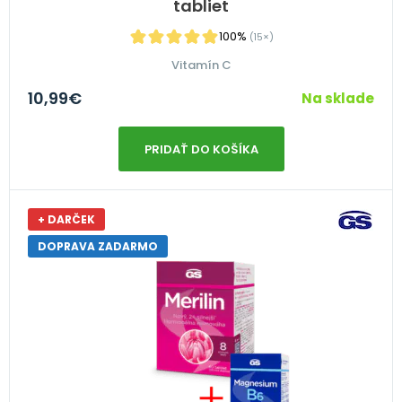
tabliet
100%
(15×)
Vitamín C
10,99
€
Na sklade
PRIDAŤ DO KOŠÍKA
+ DARČEK
DOPRAVA ZADARMO