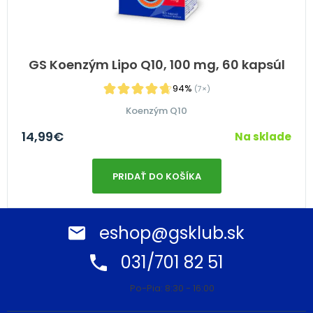
GS Koenzým Lipo Q10, 100 mg, 60 kapsúl
94%
(7×)
Koenzým Q10
14,99
€
Na sklade
PRIDAŤ DO KOŠÍKA
eshop@gsklub.sk
031/701 82 51
Po-Pia: 8:30 - 16:00