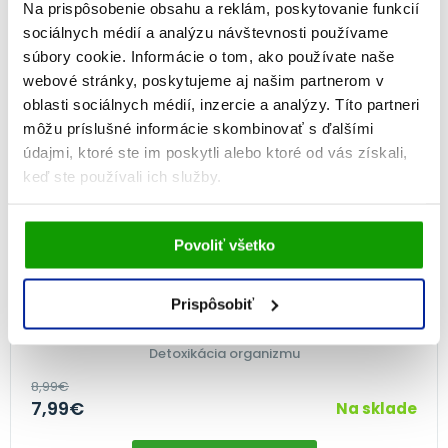
Na prispôsobenie obsahu a reklám, poskytovanie funkcií
NA 2 MESIACE
sociálnych médií a analýzu návštevnosti používame
-11%
súbory cookie. Informácie o tom, ako používate naše
webové stránky, poskytujeme aj našim partnerom v
oblasti sociálnych médií, inzercie a analýzy. Títo partneri
môžu príslušné informácie skombinovať s ďalšími
údajmi, ktoré ste im poskytli alebo ktoré od vás získali,
keď ste používali ich služby.
Vami udelený súhlas bude uchovávaný po dobu jedného
Povoliť všetko
roka. Zmenu nastavení Vami odsúhlasených cookies
môžete upraviť v časti stránky
Informácie o cookies
.
GS Pestrec MARIÁNSKY, 60 tabliet
Prispôsobiť
100%
(1×)
Detoxikácia organizmu
8,99
€
7,99
€
Na sklade