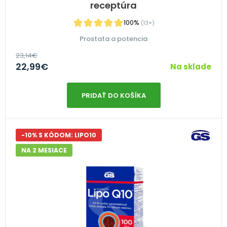
receptúra
100%
(13×)
Prostata a potencia
23,14
€
22,99
€
Na sklade
PRIDAŤ DO KOŠÍKA
-10% S KÓDOM: LIPO10
NA 2 MESIACE