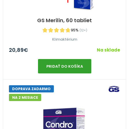
GS Merilin, 60 tabliet
95%
(12×)
Klimaktérium
20,89
€
Na sklade
PRIDAŤ DO KOŠÍKA
DOPRAVA ZADARMO
NA 2 MESIACE