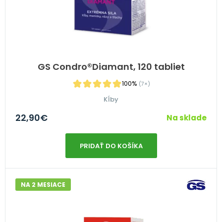
GS Condro®Diamant, 120 tabliet
100%
(7×)
Kĺby
22,90
€
Na sklade
PRIDAŤ DO KOŠÍKA
NA 2 MESIACE