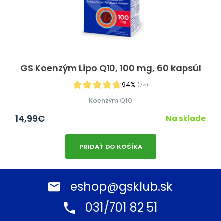
GS Koenzým Lipo Q10, 100 mg, 60 kapsúl
94%
(7×)
Koenzým Q10
14,99
€
Na sklade
PRIDAŤ DO KOŠÍKA
eshop@gsklub.sk
031/701 82 51