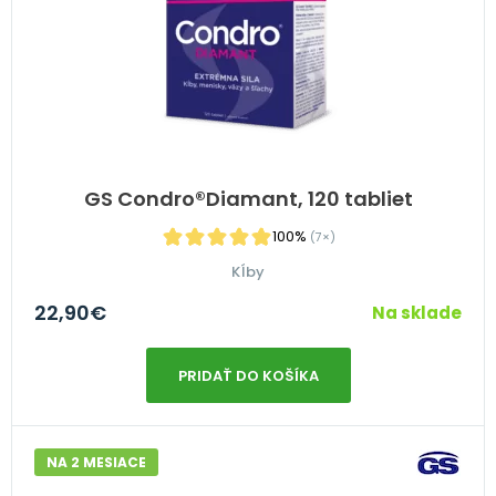
GS Condro®Diamant, 120 tabliet
100%
(7×)
Kĺby
22,90
€
Na sklade
PRIDAŤ DO KOŠÍKA
NA 2 MESIACE