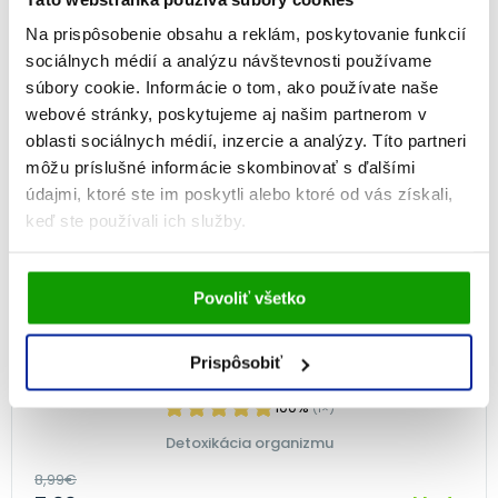
Na prispôsobenie obsahu a reklám, poskytovanie funkcií
sociálnych médií a analýzu návštevnosti používame
NA 2 MESIACE
súbory cookie. Informácie o tom, ako používate naše
-11%
webové stránky, poskytujeme aj našim partnerom v
oblasti sociálnych médií, inzercie a analýzy. Títo partneri
môžu príslušné informácie skombinovať s ďalšími
údajmi, ktoré ste im poskytli alebo ktoré od vás získali,
keď ste používali ich služby.
Vami udelený súhlas bude uchovávaný po dobu jedného
Povoliť všetko
roka. Zmenu nastavení Vami odsúhlasených cookies
môžete upraviť v časti stránky
Informácie o cookies
.
Prispôsobiť
GS Pestrec MARIÁNSKY, 60 tabliet
100%
(1×)
Detoxikácia organizmu
8,99
€