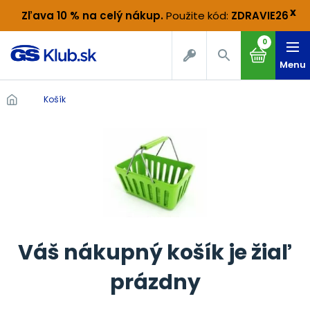
x
Zľava 10 % na celý nákup
.
Použite kód:
ZDRAVIE26
0
Menu
Košík
Váš nákupný košík je žiaľ
prázdny