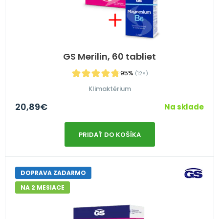
GS Merilin, 60 tabliet
95%
(12×)
Klimaktérium
20,89
€
Na sklade
PRIDAŤ DO KOŠÍKA
DOPRAVA ZADARMO
NA 2 MESIACE