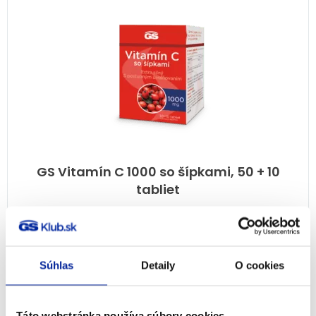
GS Vitamín C 1000 so šípkami, 50 + 10
tabliet
100%
(15×)
Imunita
7,99
€
Na sklade
Súhlas
Detaily
O cookies
PRIDAŤ DO KOŠÍKA
Táto webstránka používa súbory cookies