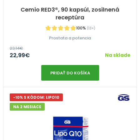
Cemio RED3®, 90 kapsúl, zosilnená
receptúra
100%
(13×)
Prostata a potencia
23,14
€
22,99
€
Na sklade
PRIDAŤ DO KOŠÍKA
-10% S KÓDOM: LIPO10
NA 2 MESIACE