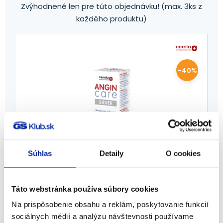
Zvýhodnené len pre túto objednávku! (max. 3ks z
každého produktu)
%
-40%
Súhlas
Detaily
O cookies
Cemio ANGIN care Silver, sprej do
Táto webstránka používa súbory cookies
krku, 30 ml
Na prispôsobenie obsahu a reklám, poskytovanie funkcií
Cemio
sociálnych médií a analýzu návštevnosti používame