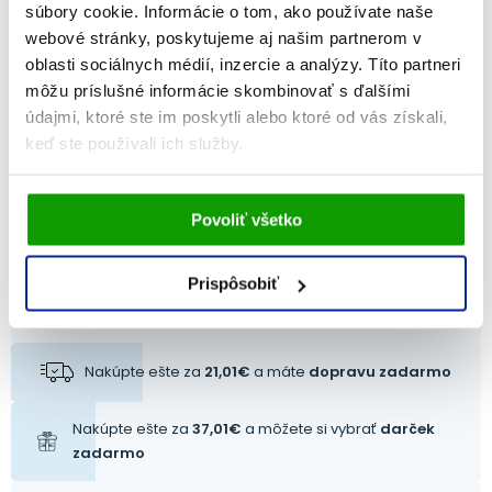
súbory cookie. Informácie o tom, ako používate naše
6,40
€
6,
webové stránky, poskytujeme aj našim partnerom v
3,84
€
3
de
Na sklade
oblasti sociálnych médií, inzercie a analýzy. Títo partneri
môžu príslušné informácie skombinovať s ďalšími
PRIDAŤ DO KOŠÍKA
údajmi, ktoré ste im poskytli alebo ktoré od vás získali,
keď ste používali ich služby.
Vami udelený súhlas bude uchovávaný po dobu jedného
Povoliť všetko
roka. Zmenu nastavení Vami odsúhlasených cookies
môžete upraviť v časti stránky
Informácie o cookies
.
Chcem použiť zľavový kód
Prispôsobiť
POUŽIŤ KÓD
Nakúpte ešte za
21,01
€
a máte
dopravu zadarmo
Nakúpte ešte za
37,01
€
a môžete si vybrať
darček
zadarmo