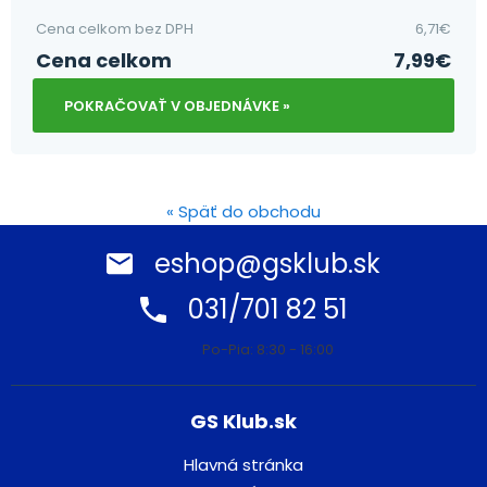
Cena celkom bez DPH
6,71
€
Cena celkom
7,99
€
POKRAČOVAŤ V OBJEDNÁVKE »
« Späť do obchodu
eshop@gsklub.sk
031/701 82 51
Po-Pia: 8:30 - 16:00
GS Klub.sk
Hlavná stránka