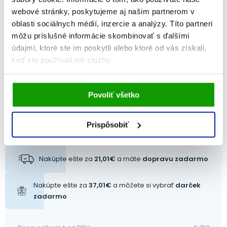
3,84
€
3
de
Na sklade
webové stránky, poskytujeme aj našim partnerom v
oblasti sociálnych médií, inzercie a analýzy. Títo partneri
môžu príslušné informácie skombinovať s ďalšími
PRIDAŤ DO KOŠÍKA
údajmi, ktoré ste im poskytli alebo ktoré od vás získali,
keď ste používali ich služby.
Vami udelený súhlas bude uchovávaný po dobu jedného
Povoliť všetko
roka. Zmenu nastavení Vami odsúhlasených cookies
Chcem použiť zľavový kód
môžete upraviť v časti stránky
Informácie o cookies
.
Prispôsobiť
POUŽIŤ KÓD
Nakúpte ešte za
21,01
€
a máte
dopravu zadarmo
Nakúpte ešte za
37,01
€
a môžete si vybrať
darček
zadarmo