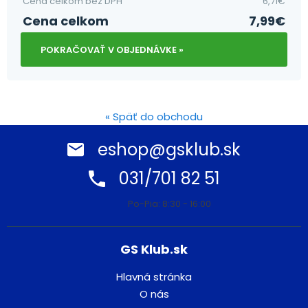
Cena celkom bez DPH
6,71
€
Cena celkom
7,99
€
POKRAČOVAŤ V OBJEDNÁVKE »
« Späť do obchodu
eshop@gsklub.sk
031/701 82 51
Po-Pia: 8:30 - 16:00
GS Klub.sk
Hlavná stránka
O nás