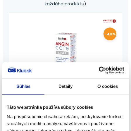
každého produktu)
%
-40%
Súhlas
Detaily
O cookies
Cemio ANGIN care Silver, sprej do
krku, 30 ml
Táto webstránka používa súbory cookies
Na prispôsobenie obsahu a reklám, poskytovanie funkcií
Cemio
sociálnych médií a analýzu návštevnosti používame
6,40
€
6,
súbory cookie. Informácie o tom, ako používate naše