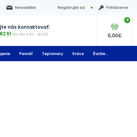
Newsletter
Registrujte sa
Prihlásenie
0
te nás kontaktovať:
82 51
(Po-Pia: 8:30 - 16:00)
0,00
€
jenie
Pamäť
Teplomery
Srdce
Ďalšie...