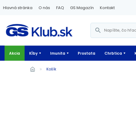
Hlavná stránka
O nás
FAQ
GS Magazín
Kontakt
Akcia
Kĺby
Imunita
Prostata
Chrbtica
Košík