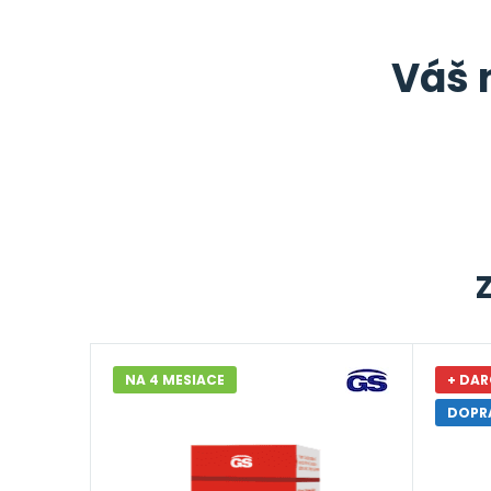
Váš 
NA 4 MESIACE
+ DAR
DOPR