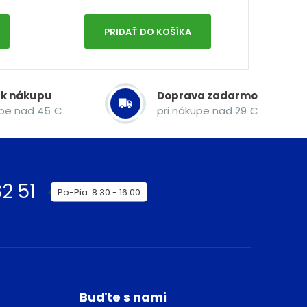
PRIDAŤ DO KOŠÍKA
 k nákupu
Doprava zadarmo
upe nad 45 €
pri nákupe nad 29 €
2 51
Po-Pia: 8:30 - 16:00
Buďte s nami