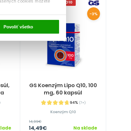
lasených cookies môžete
-10% S KÓDOM: LIPO10
NA 2 MESIACE
-1%
-3%
Povoliť všetko
súl,
GS Koenzým Lipo Q10, 100
ra
mg, 60 kapsúl
94%
)
(7×)
Koenzým Q10
14,99
€
14,49
€
klade
Na sklade