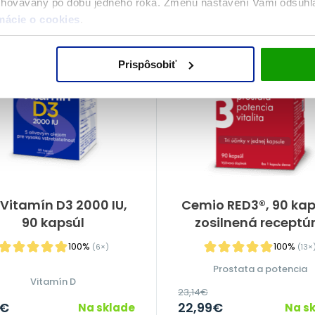
chovávaný po dobu jedného roka. Zmenu nastavení Vami odsúh
MESIACE
DOPRAVA ZADARMO
mácie o cookies
.
Prispôsobiť
Vitamín D3 2000 IU,
Cemio RED3®, 90 kap
90 kapsúl
zosilnená receptú
100%
100%
(6×)
(13×
Prostata a potencia
Vitamín D
23,14
€
€
22,99
€
Na sklade
Na s