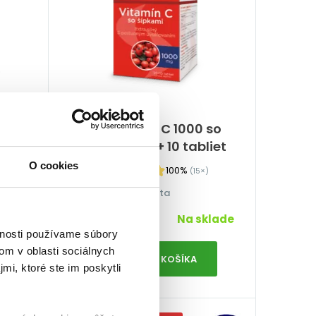
 120
GS Vitamín C 1000 so
šípkami, 50 + 10 tabliet
O cookies
100%
(15×)
Imunita
7,99
€
klade
Na sklade
vnosti používame súbory
om v oblasti sociálnych
PRIDAŤ DO KOŠÍKA
mi, ktoré ste im poskytli