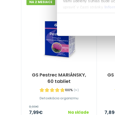
Vami udelený súhlas bude u
NA 2 MESIACE
NA 3 
upraviť v časti stránky
Infor
-11%
GS Pestrec MARIÁNSKY,
GS 
60 tabliet
100%
(1×)
Detoxikácia organizmu
8,99
€
7,99
€
7,89
Na sklade