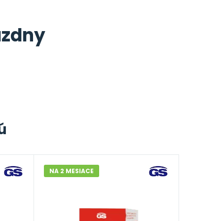
ázdny
ú
NA 2 MESIACE