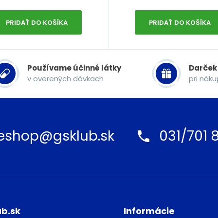
PRIDAŤ DO KOŠÍKA
PRIDAŤ DO KOŠÍKA
Používame účinné látky
Darček
v overených dávkach
pri nák
eshop@gsklub.sk
031/701 8
ub.sk
Informácie