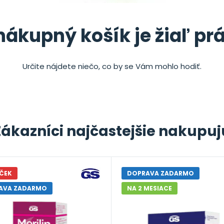
nákupný košík je žiaľ pr
Určite nájdete niečo, co by se Vám mohlo hodiť.
Zákazníci najčastejšie nakupuj
ČEK
DOPRAVA ZADARMO
AVA ZADARMO
NA 2 MESIACE