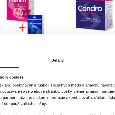
 Merilin, 60 tabliet
GS Condro®Diamant,
tabliet
95%
(12×)
Detaily
100%
(7×)
Klimaktérium
Kĺby
bory cookies
9
€
22,90
€
Na sklade
Na s
eklám, poskytovanie funkcií sociálnych médií a analýzu návšte
o používate naše webové stránky, poskytujeme aj našim partner
PRIDAŤ DO KOŠÍKA
PRIDAŤ DO KOŠÍKA
to partneri môžu príslušné informácie skombinovať s ďalšími údaj
ď ste používali ich služby.