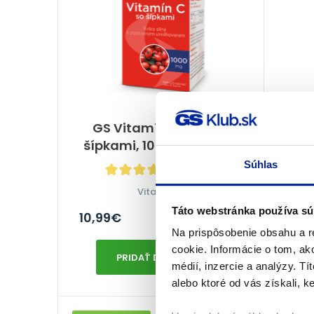
GS Vitamín C 1000 so
GS
šípkami, 100 + 20 tabliet
Súhlas
100%
(15×)
Vitamín C
Táto webstránka používa sú
10,99
€
20,8
Na sklade
Na prispôsobenie obsahu a r
cookie. Informácie o tom, ak
PRIDAŤ DO KOŠÍKA
médií, inzercie a analýzy. Tí
alebo ktoré od vás získali, ke