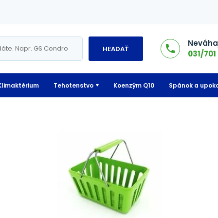
Neváhaj
HĽADAŤ
031/701 
Klimaktérium
Tehotenstvo
Koenzým Q10
Spánok a upoko