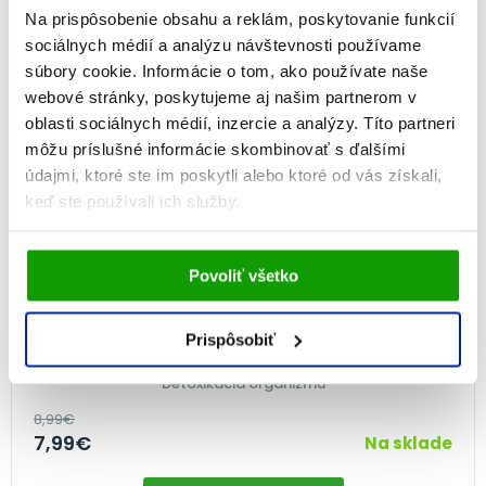
NA 2 MESIACE
Na prispôsobenie obsahu a reklám, poskytovanie funkcií
sociálnych médií a analýzu návštevnosti používame
-11%
súbory cookie. Informácie o tom, ako používate naše
webové stránky, poskytujeme aj našim partnerom v
oblasti sociálnych médií, inzercie a analýzy. Títo partneri
môžu príslušné informácie skombinovať s ďalšími
údajmi, ktoré ste im poskytli alebo ktoré od vás získali,
keď ste používali ich služby.
Vami udelený súhlas bude uchovávaný po dobu jedného
Povoliť všetko
roka. Zmenu nastavení Vami odsúhlasených cookies
môžete upraviť v časti stránky
Informácie o cookies
.
GS Pestrec MARIÁNSKY, 60 tabliet
Prispôsobiť
100%
(1×)
Detoxikácia organizmu
8,99
€
7,99
€
Na sklade