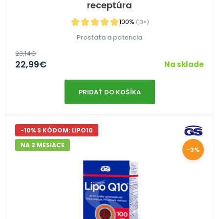
receptúra
100%
(13×)
Prostata a potencia
23,14
€
22,99
€
Na sklade
PRIDAŤ DO KOŠÍKA
-10% S KÓDOM: LIPO10
NA 2 MESIACE
-3%