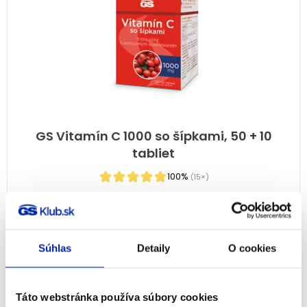
GS Vitamín C 1000 so šípkami, 50 + 10
tabliet
100%
(15×)
Imunita
7,99
€
Na sklade
Súhlas
Detaily
O cookies
PRIDAŤ DO KOŠÍKA
Táto webstránka používa súbory cookies