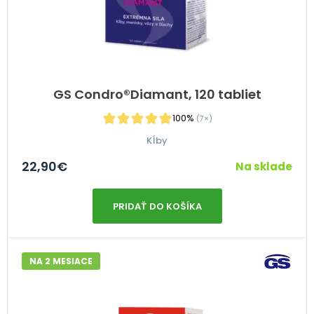
GS Condro®Diamant, 120 tabliet
100%
(7×)
Kĺby
22,90
€
Na sklade
PRIDAŤ DO KOŠÍKA
NA 2 MESIACE