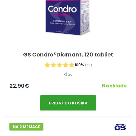
GS Condro®Diamant, 120 tabliet
100%
(7×)
Kĺby
22,90
€
Na sklade
PRIDAŤ DO KOŠÍKA
NA 2 MESIACE