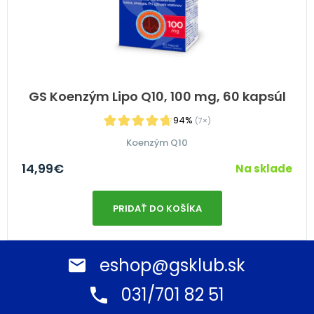
GS Koenzým Lipo Q10, 100 mg, 60 kapsúl
94%
(7×)
Koenzým Q10
14,99
€
Na sklade
PRIDAŤ DO KOŠÍKA
eshop@gsklub.sk
031/701 82 51