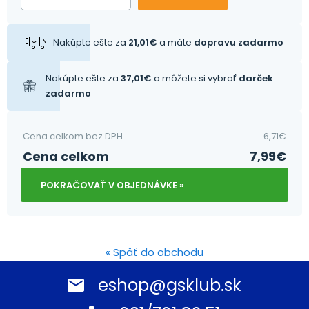
Nakúpte ešte za
21,01
€
a máte
dopravu zadarmo
Nakúpte ešte za
37,01
€
a môžete si vybrať
darček
zadarmo
Cena celkom bez DPH
6,71
€
Cena celkom
7,99
€
POKRAČOVAŤ V OBJEDNÁVKE »
« Späť do obchodu
eshop@gsklub.sk