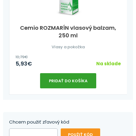
Cemio ROZMARÍN vlasový balzam,
250 ml
Vlasy a pokožka
10,79
€
5,93
€
Na sklade
PRIDAŤ DO KOŠÍKA
Chcem použiť zľavový kód
POUŽIŤ KÓD