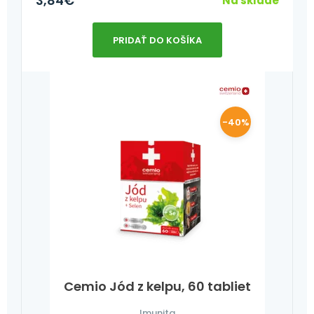
3,84
€
Na sklade
PRIDAŤ DO KOŠÍKA
-40%
Cemio Jód z kelpu, 60 tabliet
Imunita