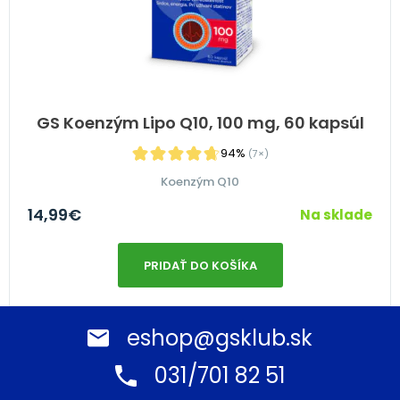
GS Koenzým Lipo Q10, 100 mg, 60 kapsúl
94%
(7×)
Koenzým Q10
14,99
€
Na sklade
PRIDAŤ DO KOŠÍKA
eshop@gsklub.sk
031/701 82 51