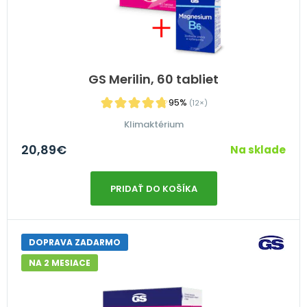
GS Merilin, 60 tabliet
95%
(12×)
Klimaktérium
20,89
€
Na sklade
PRIDAŤ DO KOŠÍKA
DOPRAVA ZADARMO
NA 2 MESIACE