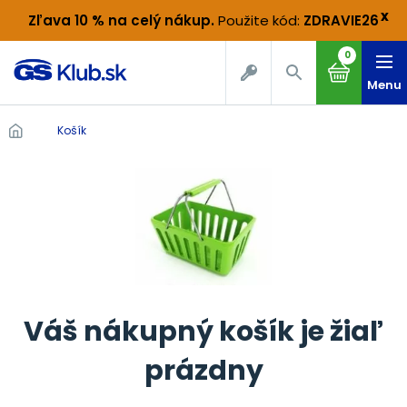
x
Zľava 10 % na celý nákup
.
Použite kód:
ZDRAVIE26
0
Menu
Košík
Váš nákupný košík je žiaľ
prázdny