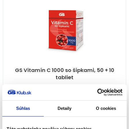
GS Vitamín C 1000 so šípkami, 50 + 10
tabliet
100%
(15×)
Imunita
7,99
€
Na sklade
Súhlas
Detaily
O cookies
PRIDAŤ DO KOŠÍKA
Táto webstránka používa súbory cookies