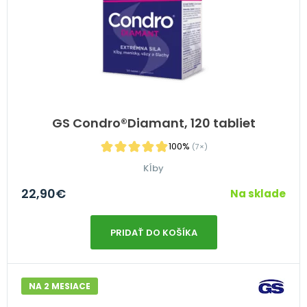
GS Condro®Diamant, 120 tabliet
100%
(7×)
Kĺby
22,90
€
Na sklade
PRIDAŤ DO KOŠÍKA
NA 2 MESIACE