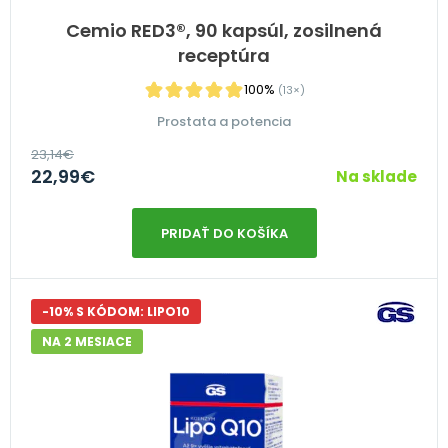
Cemio RED3®, 90 kapsúl, zosilnená
receptúra
100%
(13×)
Prostata a potencia
23,14
€
22,99
€
Na sklade
PRIDAŤ DO KOŠÍKA
-10% S KÓDOM: LIPO10
NA 2 MESIACE