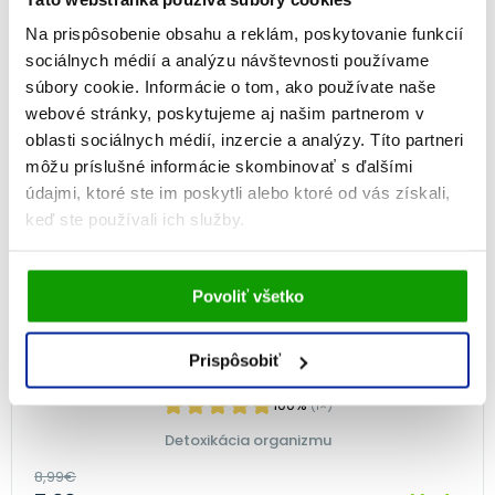
Na prispôsobenie obsahu a reklám, poskytovanie funkcií
sociálnych médií a analýzu návštevnosti používame
NA 2 MESIACE
súbory cookie. Informácie o tom, ako používate naše
-11%
webové stránky, poskytujeme aj našim partnerom v
oblasti sociálnych médií, inzercie a analýzy. Títo partneri
môžu príslušné informácie skombinovať s ďalšími
údajmi, ktoré ste im poskytli alebo ktoré od vás získali,
keď ste používali ich služby.
Vami udelený súhlas bude uchovávaný po dobu jedného
Povoliť všetko
roka. Zmenu nastavení Vami odsúhlasených cookies
môžete upraviť v časti stránky
Informácie o cookies
.
Prispôsobiť
GS Pestrec MARIÁNSKY, 60 tabliet
100%
(1×)
Detoxikácia organizmu
8,99
€