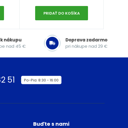
PRIDAŤ DO KOŠÍKA
 k nákupu
Doprava zadarmo
upe nad 45 €
pri nákupe nad 29 €
2 51
Po-Pia: 8:30 - 16:00
Buďte s nami