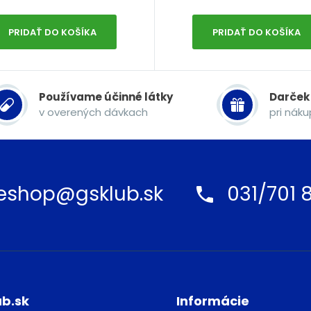
PRIDAŤ DO KOŠÍKA
PRIDAŤ DO KOŠÍKA
Používame účinné látky
Darček
v overených dávkach
pri nák
eshop@gsklub.sk
031/701 8
ub.sk
Informácie