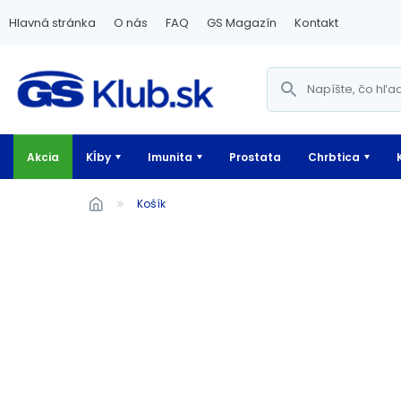
Hlavná stránka
O nás
FAQ
GS Magazín
Kontakt
Akcia
Kĺby
Imunita
Prostata
Chrbtica
Košík