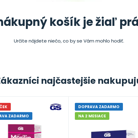
nákupný košík je žiaľ pr
Určite nájdete niečo, co by se Vám mohlo hodiť.
Zákazníci najčastejšie nakupuj
ČEK
DOPRAVA ZADARMO
AVA ZADARMO
NA 2 MESIACE