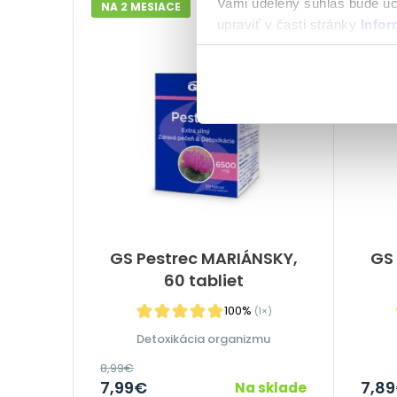
Vami udelený súhlas bude u
NA 2 MESIACE
NA 3 
upraviť v časti stránky
Infor
-11%
GS Pestrec MARIÁNSKY,
GS 
60 tabliet
100%
(1×)
Detoxikácia organizmu
8,99
€
7,99
€
7,89
Na sklade