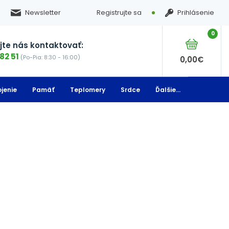
Newsletter
Registrujte sa
Prihlásenie
0
te nás kontaktovať:
82 51
(Po-Pia: 8:30 - 16:00)
0,00
€
jenie
Pamäť
Teplomery
Srdce
Ďalšie...