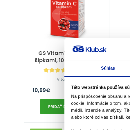
GS Vitamín C 1000 so
GS
šípkami, 100 + 20 tabliet
Súhlas
100%
(15×)
Vitamín C
Táto webstránka používa sú
10,99
€
20,8
Na sklade
Na prispôsobenie obsahu a r
cookie. Informácie o tom, ak
PRIDAŤ DO KOŠÍKA
médií, inzercie a analýzy. Tí
alebo ktoré od vás získali, ke