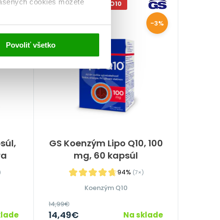
lasených cookies môžete
-10% S KÓDOM: LIPO10
NA 2 MESIACE
-1%
-3%
Povoliť všetko
súl,
GS Koenzým Lipo Q10, 100
ra
mg, 60 kapsúl
94%
)
(7×)
Koenzým Q10
14,99
€
14,49
€
klade
Na sklade