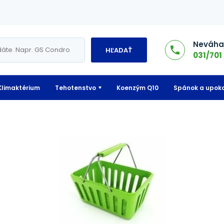
Neváhaj
HĽADAŤ
031/701 
Klimaktérium
Tehotenstvo
Koenzým Q10
Spánok a upoko