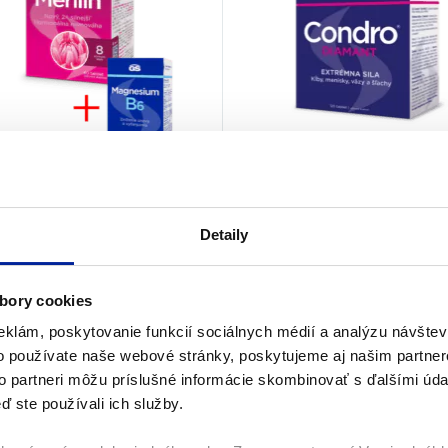
 Merilin, 60 tabliet
GS Condro®Diamant,
tabliet
95%
(12×)
Detaily
100%
(7×)
Klimaktérium
Kĺby
bory cookies
9
€
22,90
€
Na sklade
Na s
eklám, poskytovanie funkcií sociálnych médií a analýzu návšte
o používate naše webové stránky, poskytujeme aj našim partner
PRIDAŤ DO KOŠÍKA
PRIDAŤ DO KOŠÍKA
to partneri môžu príslušné informácie skombinovať s ďalšími údaj
ď ste používali ich služby.