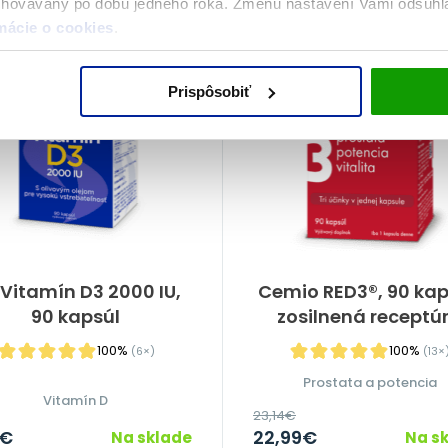
chovávaný po dobu jedného roka. Zmenu nastavení Vami odsúh
MESIACE
DOPRAVA ZADARMO
mácie o cookies
.
Prispôsobiť
Vitamín D3 2000 IU,
Cemio RED3®, 90 kap
90 kapsúl
zosilnená receptú
100%
100%
(6×)
(13×
Prostata a potencia
Vitamín D
23,14
€
€
22,99
€
Na sklade
Na s