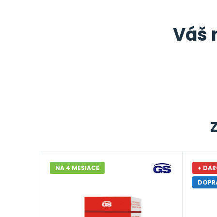
Váš 
NA 4 MESIACE
+ DAR
DOPR