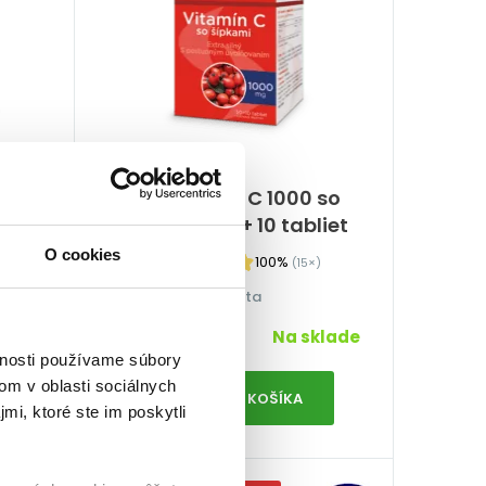
 120
GS Vitamín C 1000 so
šípkami, 50 + 10 tabliet
O cookies
100%
(15×)
Imunita
7,99
€
klade
Na sklade
vnosti používame súbory
om v oblasti sociálnych
PRIDAŤ DO KOŠÍKA
mi, ktoré ste im poskytli