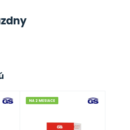
ázdny
ú
NA 2 MESIACE