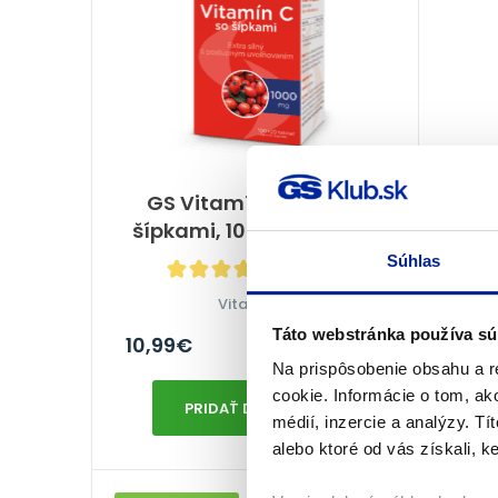
GS Vitamín C 1000 so
GS
šípkami, 100 + 20 tabliet
Súhlas
100%
(15×)
Vitamín C
Táto webstránka používa sú
10,99
€
20,8
Na sklade
Na prispôsobenie obsahu a r
cookie. Informácie o tom, ak
PRIDAŤ DO KOŠÍKA
médií, inzercie a analýzy. Tí
alebo ktoré od vás získali, ke