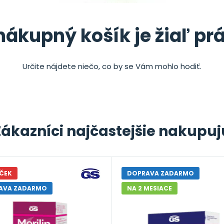
nákupný košík je žiaľ pr
Určite nájdete niečo, co by se Vám mohlo hodiť.
Zákazníci najčastejšie nakupuj
ČEK
DOPRAVA ZADARMO
AVA ZADARMO
NA 2 MESIACE