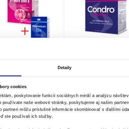
 Merilin, 60 tabliet
GS Condro®Diamant,
tabliet
95%
(12×)
Detaily
100%
(7×)
Klimaktérium
Kĺby
bory cookies
9
€
22,90
€
Na sklade
Na s
eklám, poskytovanie funkcií sociálnych médií a analýzu návšte
o používate naše webové stránky, poskytujeme aj našim partner
PRIDAŤ DO KOŠÍKA
PRIDAŤ DO KOŠÍKA
to partneri môžu príslušné informácie skombinovať s ďalšími údaj
ď ste používali ich služby.