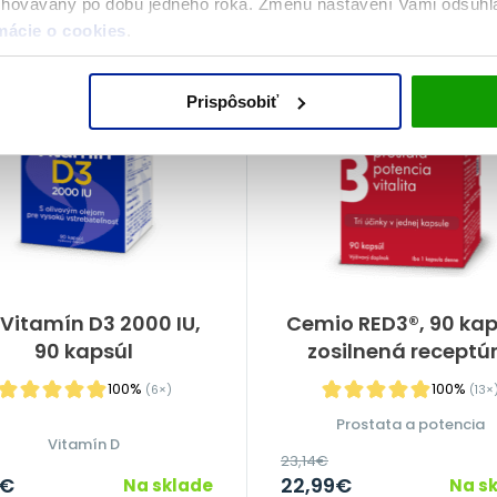
chovávaný po dobu jedného roka. Zmenu nastavení Vami odsúh
MESIACE
DOPRAVA ZADARMO
mácie o cookies
.
Prispôsobiť
Vitamín D3 2000 IU,
Cemio RED3®, 90 kap
90 kapsúl
zosilnená receptú
100%
100%
(6×)
(13×
Prostata a potencia
Vitamín D
23,14
€
€
22,99
€
Na sklade
Na s