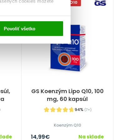
lasených cookies môžete
-10% S KÓDOM: LIPO10
NA 2 MESIACE
-1%
Povoliť všetko
súl,
GS Koenzým Lipo Q10, 100
ra
mg, 60 kapsúl
94%
)
(7×)
Koenzým Q10
14,99
€
klade
Na sklade