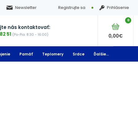
Newsletter
Registrujte sa
Prihlásenie
0
te nás kontaktovať:
82 51
(Po-Pia: 8:30 - 16:00)
0,00
€
jenie
Pamäť
Teplomery
Srdce
Ďalšie...