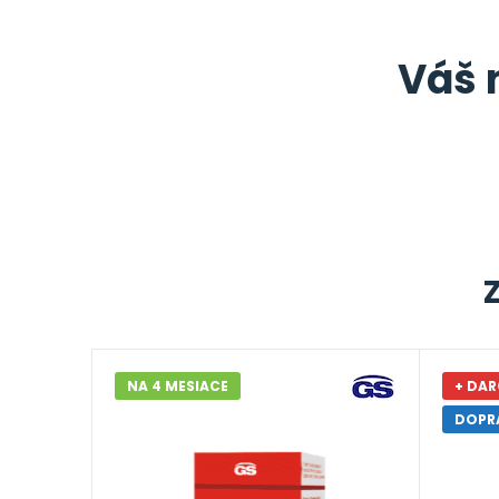
Váš 
NA 4 MESIACE
+ DAR
DOPR