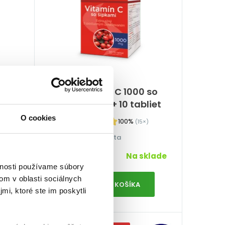
 120
GS Vitamín C 1000 so
šípkami, 50 + 10 tabliet
O cookies
100%
(15×)
Imunita
7,99
€
klade
Na sklade
vnosti používame súbory
om v oblasti sociálnych
PRIDAŤ DO KOŠÍKA
mi, ktoré ste im poskytli