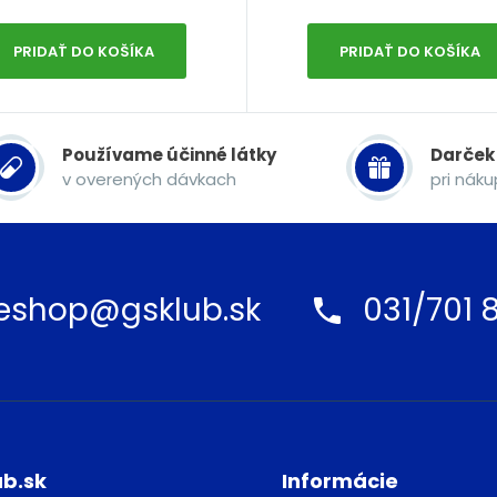
PRIDAŤ DO KOŠÍKA
PRIDAŤ DO KOŠÍKA
Používame účinné látky
Darček
v overených dávkach
pri nák
eshop@gsklub.sk
031/701 8
ub.sk
Informácie