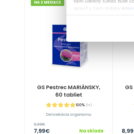
Vami udelený súhlas bude u
NA 2 MESIACE
NA 3 
upraviť v časti stránky
Infor
-11%
GS Pestrec MARIÁNSKY,
GS 
60 tabliet
100%
(1×)
Detoxikácia organizmu
8,99
€
7,99
€
8,99
Na sklade