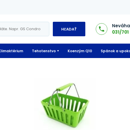
Neváhaj
HĽADAŤ
031/701 
Klimaktérium
Tehotenstvo
Koenzým Q10
Spánok a upoko