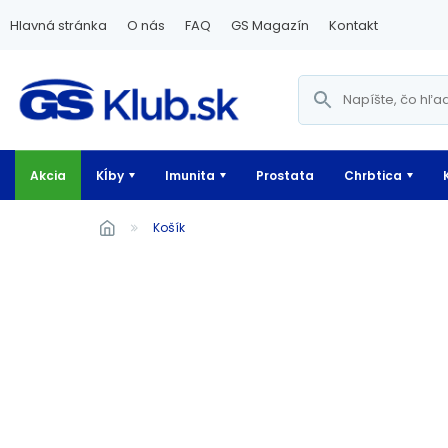
Hlavná stránka
O nás
FAQ
GS Magazín
Kontakt
Akcia
Kĺby
Imunita
Prostata
Chrbtica
Košík