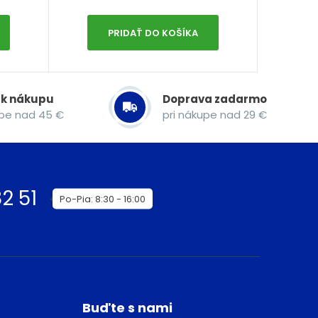
PRIDAŤ DO KOŠÍKA
 k nákupu
Doprava zadarmo
upe nad 45 €
pri nákupe nad 29 €
2 51
Po-Pia: 8:30 - 16:00
Buďte s nami