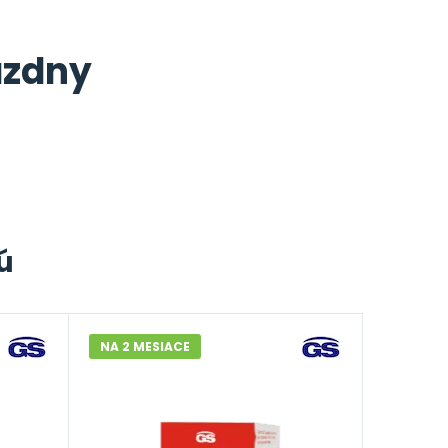
ázdny
ú
NA 2 MESIACE