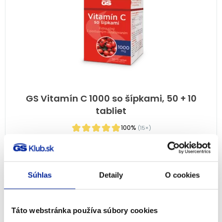
GS Vitamín C 1000 so šípkami, 50 + 10
tabliet
100%
(15×)
Imunita
7,99
€
Na sklade
Súhlas
Detaily
O cookies
PRIDAŤ DO KOŠÍKA
Táto webstránka používa súbory cookies