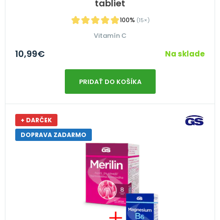
tabliet
100%
(15×)
Vitamín C
10,99
€
Na sklade
PRIDAŤ DO KOŠÍKA
+ DARČEK
DOPRAVA ZADARMO