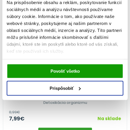
Na prispôsobenie obsahu a reklám, poskytovanie funkcií
NA 2 MESIACE
sociálnych médií a analýzu návštevnosti používame
-11%
súbory cookie. Informácie o tom, ako používate naše
webové stránky, poskytujeme aj našim partnerom v
oblasti sociálnych médií, inzercie a analýzy. Títo partneri
môžu príslušné informácie skombinovať s ďalšími
údajmi, ktoré ste im poskytli alebo ktoré od vás získali,
keď ste používali ich služby.
Vami udelený súhlas bude uchovávaný po dobu jedného
Povoliť všetko
roka. Zmenu nastavení Vami odsúhlasených cookies
môžete upraviť v časti stránky
Informácie o cookies
.
GS Pestrec MARIÁNSKY, 60 tabliet
Prispôsobiť
100%
(1×)
Detoxikácia organizmu
8,99
€
7,99
€
Na sklade