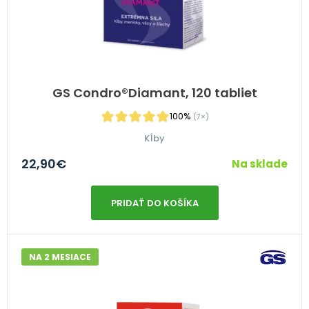
GS Condro®Diamant, 120 tabliet
100%
(7×)
Kĺby
22,90
€
Na sklade
PRIDAŤ DO KOŠÍKA
NA 2 MESIACE