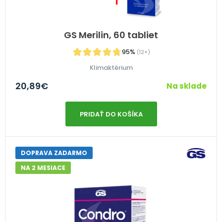
GS Merilin, 60 tabliet
95%
(12×)
Klimaktérium
20,89
€
Na sklade
PRIDAŤ DO KOŠÍKA
DOPRAVA ZADARMO
NA 2 MESIACE