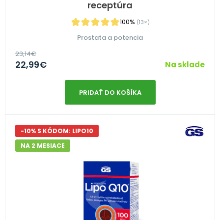
receptúra
100%
(13×)
Prostata a potencia
23,14
€
22,99
€
Na sklade
PRIDAŤ DO KOŠÍKA
-10% S KÓDOM: LIPO10
NA 2 MESIACE