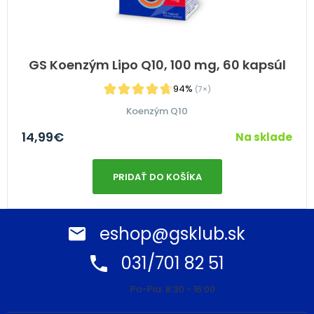
GS Koenzým Lipo Q10, 100 mg, 60 kapsúl
94%
(7×)
Koenzým Q10
14,99
€
Na sklade
PRIDAŤ DO KOŠÍKA
eshop@gsklub.sk
031/701 82 51
Po-Pia: 8:30 - 16:00