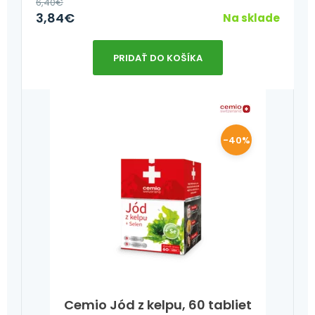
6,40
€
3,84
€
Na sklade
PRIDAŤ DO KOŠÍKA
-40%
Cemio Jód z kelpu, 60 tabliet