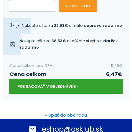
POUŽIŤ KÓD
Nakúpte ešte za
22,53
€
a máte
dopravu zadarmo
Nakúpte ešte za
38,53
€
a môžete si vybrať
darček
zadarmo
Cena celkom bez DPH
5,26
€
Cena celkom
6,47
€
POKRAČOVAŤ V OBJEDNÁVKE »
« Späť do obchodu
eshop@gsklub.sk