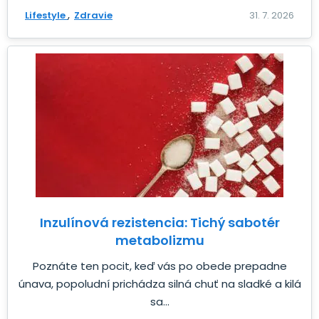
Lifestyle
Zdravie
31. 7. 2026
Inzulínová rezistencia: Tichý sabotér
metabolizmu
Poznáte ten pocit, keď vás po obede prepadne
únava, popoludní prichádza silná chuť na sladké a kilá
sa...