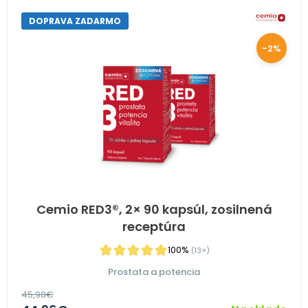
DOPRAVA ZADARMO
-2%
Cemio RED3®, 2× 90 kapsúl, zosilnená
receptúra
100%
(13×)
Prostata a potencia
45,98
€