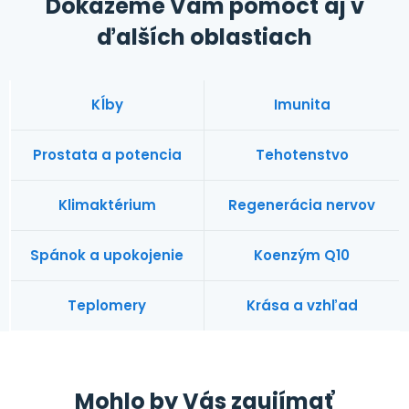
Dokážeme Vám pomôcť aj v
ďalších oblastiach
Kĺby
Imunita
Prostata a potencia
Tehotenstvo
Klimaktérium
Regenerácia nervov
Spánok a upokojenie
Koenzým Q10
Teplomery
Krása a vzhľad
Mohlo by Vás zaujímať