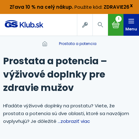
x
Zľava 10 % na celý nákup
.
Použite kód:
ZDRAVIE26
1
Menu
Prostata a potencia
Prostata a potencia –
výživové doplnky pre
zdravie mužov
Hľadáte výživové doplnky na prostatu? Viete, že
prostata a potencia sú dve oblasti, ktoré sa navzájom
ovplyvňujú? Je dôležité
...zobraziť viac