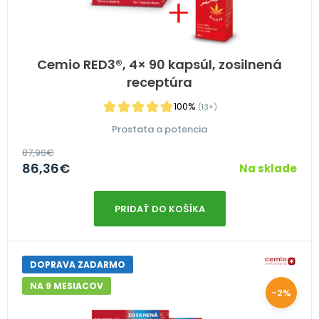
Cemio RED3®, 4× 90 kapsúl, zosilnená
receptúra
100%
(13×)
Prostata a potencia
87,96
€
86,36
€
Na sklade
PRIDAŤ DO KOŠÍKA
DOPRAVA ZADARMO
NA 9 MESIACOV
-2%