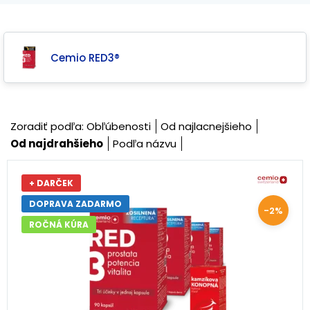
Cemio RED3®
Zoradiť podľa:
Obľúbenosti
Od najlacnejšieho
Od najdrahšieho
Podľa názvu
+ DARČEK
DOPRAVA ZADARMO
-2%
ROČNÁ KÚRA