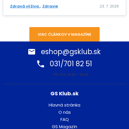
Zdravá výživa
Zdravie
23. 7. 2026
VIAC ČLÁNKOV V MAGAZÍNE
eshop@gsklub.sk
031/701 82 51
Po-Pia: 8:30 - 16:00
GS Klub.sk
Hlavná stránka
O nás
FAQ
GS Magazín