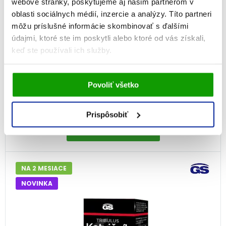
webové stránky, poskytujeme aj našim partnerom v
oblasti sociálnych médií, inzercie a analýzy. Títo partneri
môžu príslušné informácie skombinovať s ďalšími
Cemio RED3®, 60 kapsúl, zosilnená
údajmi, ktoré ste im poskytli alebo ktoré od vás získali,
receptúra
keď ste používali ich služby.
100%
(13×)
Vami udelený súhlas bude uchovávaný po dobu jedného
Prostata a potencia
Povoliť všetko
roka. Zmenu nastavení Vami odsúhlasených cookies
môžete upraviť v časti stránky
18,89
€
Informácie o cookies
.
Na sklade
Prispôsobiť
PRIDAŤ DO KOŠÍKA
NA 2 MESIACE
NOVINKA