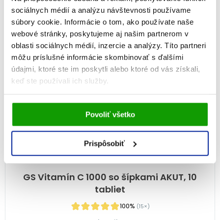
PRIDAŤ DO KOŠÍKA
sociálnych médií a analýzu návštevnosti používame
súbory cookie. Informácie o tom, ako používate naše
webové stránky, poskytujeme aj našim partnerom v
oblasti sociálnych médií, inzercie a analýzy. Títo partneri
môžu príslušné informácie skombinovať s ďalšími
údajmi, ktoré ste im poskytli alebo ktoré od vás získali,
keď ste používali ich služby.
Vami udelený súhlas bude uchovávaný po dobu jedného
Povoliť všetko
roka. Zmenu nastavení Vami odsúhlasených cookies
môžete upraviť v časti stránky
Informácie o cookies
.
Prispôsobiť
GS Vitamín C 1000 so šípkami AKUT, 10
tabliet
100%
(15×)