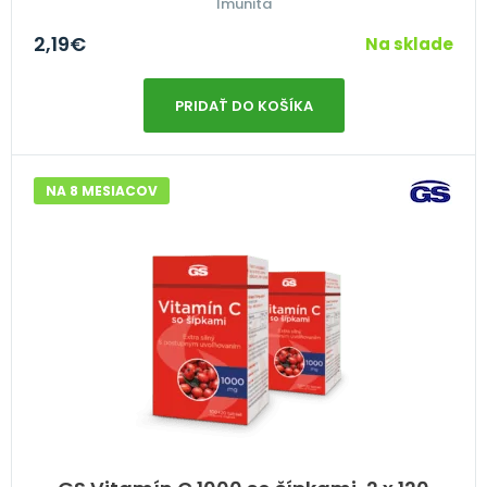
Imunita
2,19
€
Na sklade
PRIDAŤ DO KOŠÍKA
NA 8 MESIACOV