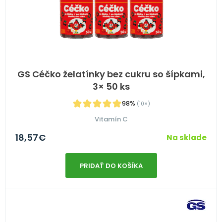
GS Céčko želatínky bez cukru so šípkami,
3× 50 ks
98%
(10×)
Vitamín C
18,57
€
Na sklade
PRIDAŤ DO KOŠÍKA