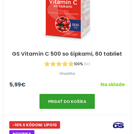
GS Vitamín C 500 so šípkami, 60 tabliet
100%
(1×)
Imunita
5,99
€
Na sklade
PRIDAŤ DO KOŠÍKA
-10% S KÓDOM: LIPO10
NOVINKA