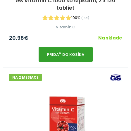
GS Vitamín C 1000 so šípkami, 2 x 120
tabliet
100%
(15×)
Vitamín C
20,98
€
Na sklade
PRIDAŤ DO KOŠÍKA
NA 2 MESIACE