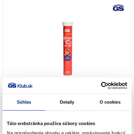
GS Extra C 500 šumivý - červený
pomaranč, 20 + 5 tabliet
Súhlas
Detaily
O cookies
Imunita
3,99
€
Na sklade
Táto webstránka používa súbory cookies
Na prispôsobenie obsahu a reklám, poskytovanie funkcií