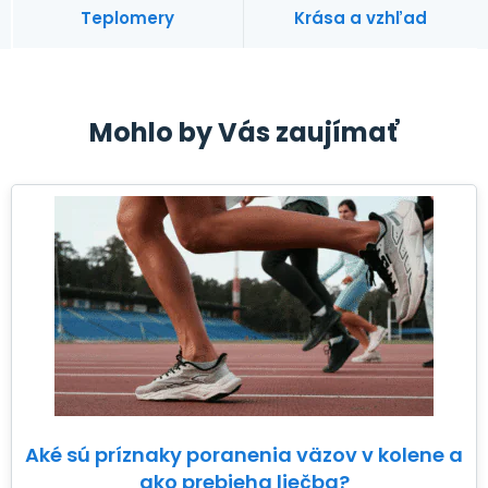
Teplomery
Krása a vzhľad
Mohlo by Vás zaujímať
Aké sú príznaky poranenia väzov v kolene a
ako prebieha liečba?