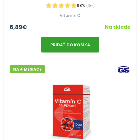
98%
(10×)
Vitamín C
6,89
€
Na sklade
PRIDAŤ DO KOŠÍKA
NA 4 MESIACE