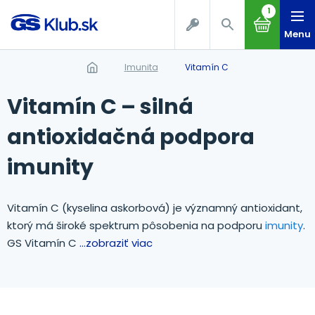
1
Menu
Imunita
Vitamín C
Vitamín C – silná
antioxidačná podpora
imunity
Vitamín C (kyselina askorbová) je významný antioxidant,
ktorý má široké spektrum pôsobenia na podporu
imunity
.
GS Vitamín C
...zobraziť viac