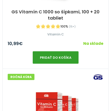
GS Vitamín C 1000 so šípkami, 100 + 20
tabliet
100%
(15×)
Vitamín C
10,99
€
Na sklade
PRIDAŤ DO KOŠÍKA
ROČNÁ KÚRA