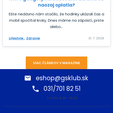
naozaj oplatia?
Ešte nedávno nám stačilo, že hodinky ukázali čas a
mobil spočítal kroky. Dnes máme na zápästí, prste
alebo...
Lifestyle
Zdravie
31. 7. 2026
VIAC ČLÁNKOV V MAGAZÍNE
eshop@gsklub.sk
031/701 82 51
Po-Pia: 8:30 - 16:00