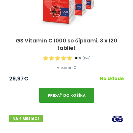
GS Vitamín C 1000 so šípkami, 3 x 120
tabliet
100%
(15×)
Vitamín C
29,97
€
Na sklade
PRIDAŤ DO KOŠÍKA
NA 4 MESIACE