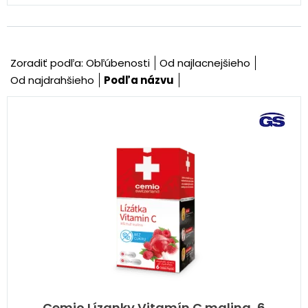
Zoradiť podľa:
Obľúbenosti
Od najlacnejšieho
Od najdrahšieho
Podľa názvu
Cemio Lízanky Vitamín C malina, 6