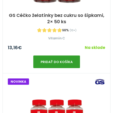
GS Céčko želatínky bez cukru so šípkami,
2× 50 ks
98%
(10×)
Vitamín C
13,16
€
Na sklade
PRIDAŤ DO KOŠÍKA
NOVINKA