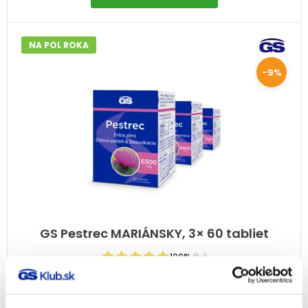
NA POL ROKA
-9%
GS Pestrec MARIÁNSKY, 3× 60 tabliet
100%
(1×)
Detoxikácia organizmu
23,97
€