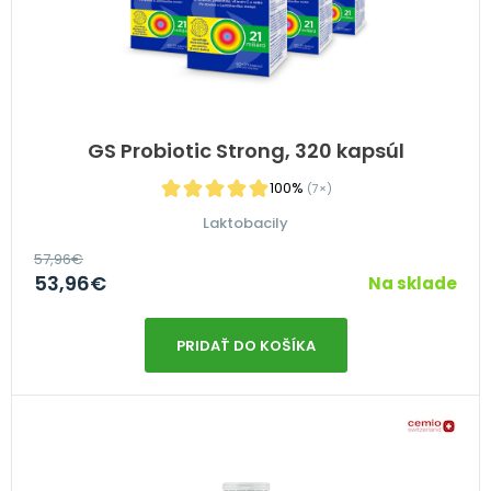
GS Probiotic Strong, 320 kapsúl
100%
(7×)
Laktobacily
57,96
€
53,96
€
Na sklade
PRIDAŤ DO KOŠÍKA