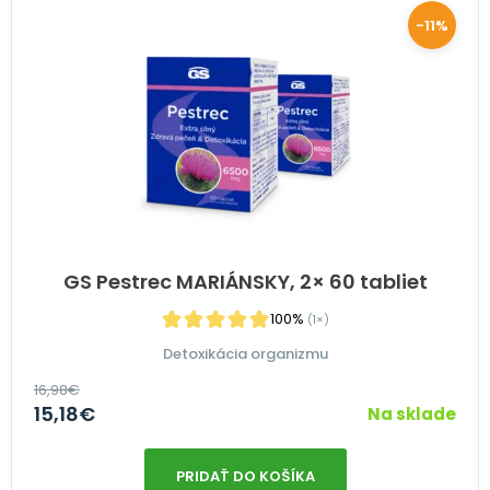
-11%
GS Pestrec MARIÁNSKY, 2× 60 tabliet
100%
(1×)
Detoxikácia organizmu
16,98
€
15,18
€
Na sklade
PRIDAŤ DO KOŠÍKA