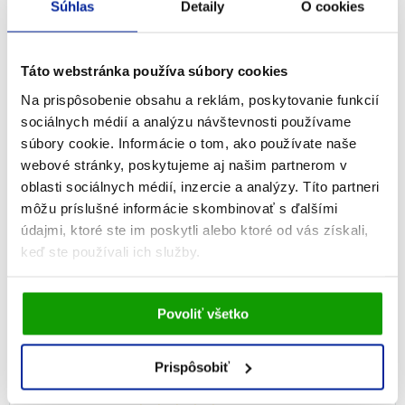
Súhlas
Detaily
O cookies
21,87
€
Na sklade
PRIDAŤ DO KOŠÍKA
Táto webstránka používa súbory cookies
Na prispôsobenie obsahu a reklám, poskytovanie funkcií
sociálnych médií a analýzu návštevnosti používame
súbory cookie. Informácie o tom, ako používate naše
webové stránky, poskytujeme aj našim partnerom v
-6%
oblasti sociálnych médií, inzercie a analýzy. Títo partneri
môžu príslušné informácie skombinovať s ďalšími
údajmi, ktoré ste im poskytli alebo ktoré od vás získali,
keď ste používali ich služby.
Vami udelený súhlas bude uchovávaný po dobu jedného
Povoliť všetko
roka. Zmenu nastavení Vami odsúhlasených cookies
môžete upraviť v časti stránky
Informácie o cookies
.
Prispôsobiť
GS Probiotic Strong, 160 kapsúl