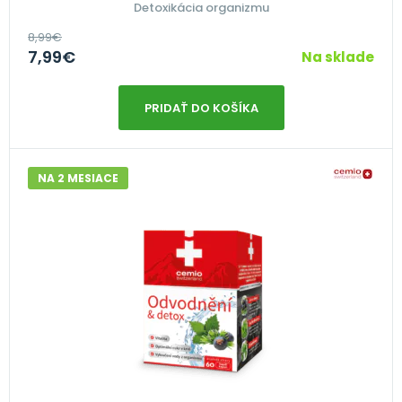
Detoxikácia organizmu
8,99
€
7,99
€
Na sklade
PRIDAŤ DO KOŠÍKA
NA 2 MESIACE