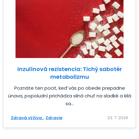
Inzulínová rezistencia: Tichý sabotér
metabolizmu
Poznáte ten pocit, keď vás po obede prepadne
únava, popoludní prichádza silná chuť na sladké a kilá
sa...
Zdravá výživa
Zdravie
23. 7. 2026