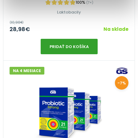
100%
(7×)
Laktobacily
30,98
€
28,98
€
Na sklade
PRIDAŤ DO KOŠÍKA
NA 4 MESIACE
-7%