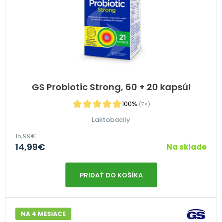
GS Probiotic Strong, 60 + 20 kapsúl
100%
(7×)
Laktobacily
15,99
€
14,99
€
Na sklade
PRIDAŤ DO KOŠÍKA
NA 4 MESIACE