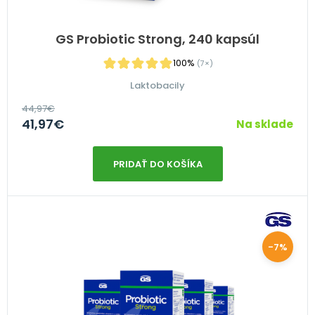
GS Probiotic Strong, 240 kapsúl
100%
(7×)
Laktobacily
44,97
€
41,97
€
Na sklade
PRIDAŤ DO KOŠÍKA
-7%