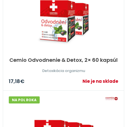
Cemio Odvodnenie & Detox, 2× 60 kapsúl
Detoxikácia organizmu
17,18
€
Nie je na sklade
NA POL ROKA